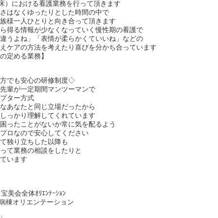
5床）における看護業務を行って頂きます
しさはなくゆったりとした時間の中で
家族様一人ひとりと向き合って頂きます
から得る情報が少なくなっていく慢性期の看護で
と違うよね」「表情が柔らかくていいね」などの
伝えケアの方法を考えたり喜びを分かち合っています
人の定める業務】
る方でも安心の研修制度◇
の先輩が一定期間マンツーマンで
セプター方式
んなあなたと同じ立場だったから
もしっかり理解してくれています
や困ったことがないか常に気を配るよう
るプロなので安心してください
って独り立ちした以降も
頼って業務の相談をしたりと
れています
美会全体ｵﾘｴﾝﾃｰｼｮﾝ
棟オリエンテーション