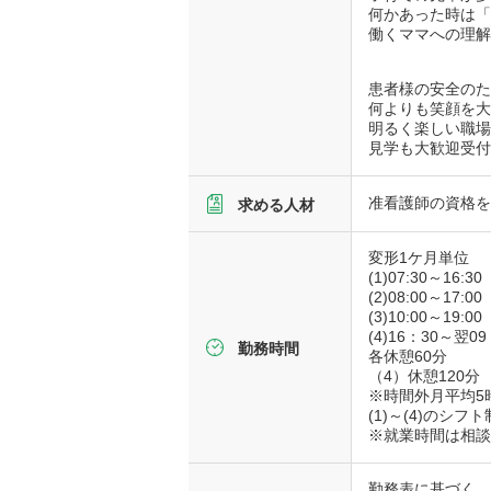
何かあった時は
働くママへの理
患者様の安全の
何よりも笑顔を
明るく楽しい職
見学も大歓迎受
准看護師の資格
求める人材
変形1ケ月単位
(1)07:30～16:
(2)08:00～17:00
(3)10:00～19:
(4)16：30～翌09
勤務時間
各休憩60分
（4）休憩120分
※時間外月平均5
(1)～(4)のシフト
※就業時間は相
勤務表に基づく