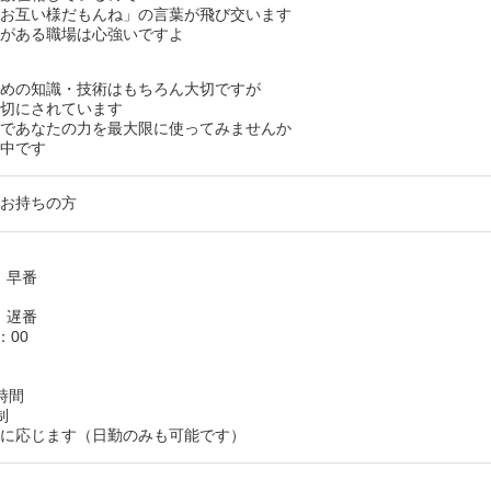
「お互い様だもんね」の言葉が飛び交います
解がある職場は心強いですよ
ための知識・技術はもちろん大切ですが
大切にされています
場であなたの力を最大限に使ってみませんか
付中です
をお持ちの方
30 早番
00 遅番
：00
時間
制
談に応じます（日勤のみも可能です）