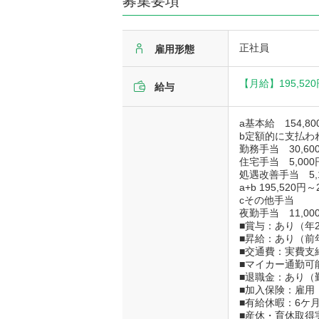
募集要項
正社員
雇用形態
【月給】
195,52
給与
a基本給 154,8
b定額的に支払わ
勤務手当 30,600
住宅手当 5,000
処遇改善手当 5,1
a+b 195,520円～
cその他手当
夜勤手当 11,0
■賞与：あり（年2
■昇給：あり（前年
■交通費：実費支
■マイカー通勤可能
■退職金：あり（
■加入保険：雇用
■有給休暇：6ケ月
■産休・育休取得