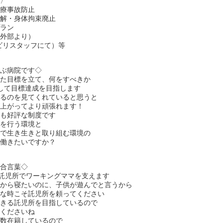
部〉
医療事故防止
理解・身体拘束廃止
プラン
（外部より）
ビリスタッフにて）等
喜ぶ病院です◇
じた目標を立て、何をすべきか
して目標達成を目指します
いるのを見てくれていると思うと
が上がってより頑張れます！
らも好評な制度です
務を行う環境と
皆で生き生きと取り組む環境の
は働きたいですか？
が合言葉◇
な託児所でワーキングママを支えます
たから寝たいのに、子供が遊んでと言うから
んな時こそ託児所を頼ってください
できる託児所を目指しているので
談くださいね
多数在籍しているので