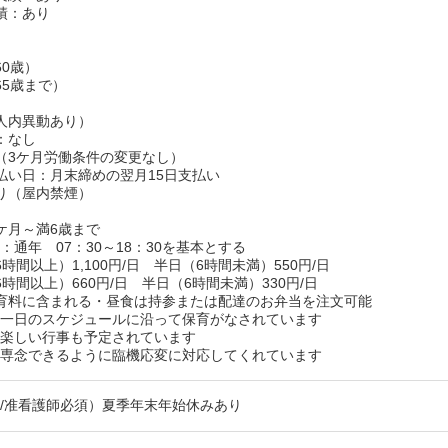
績：あり
60歳）
65歳まで）
人内異動あり）
：なし
（3ケ月労働条件の変更なし）
払い日：月末締めの翌月15日支払い
り（屋内禁煙）
6ケ月～満6歳まで
通年 07：30～18：30を基本とする
時間以上）1,100円/日 半日（6時間未満）550円/日
上）660円/日 半日（6時間未満）330円/日
育料に含まれる・昼食は持参または配達のお弁当を注文可能
た一日のスケジュールに沿って保育がなされています
の楽しい行事も予定されています
に専念できるように臨機応変に対応してくれています
/准看護師必須）夏季年末年始休みあり