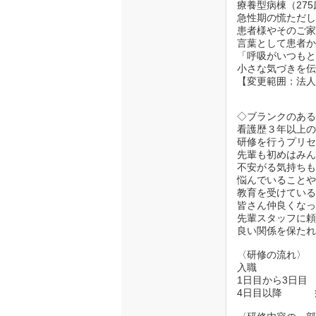
療養型病棟（27
急性期の慌ただ
患者様やそのご
言葉として患者
「呼吸がいつも
小さな気づきを
【変更範囲：法
◇ブランクのあ
看護歴３年以上
研修を行うプリ
先輩も初めはみ
不安がる気持ち
悩んでいること
教育を受けてい
皆さん仲良くな
先輩スタッフに
良い関係を保た
〈研修の流れ〉
入職
1日目から3日目 宝
4日目以降 病