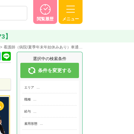
閲覧履歴
メニュー
73】
看護師（病院/夏季年末年始休みあり）車通…
選択中の検索条件
条件を変更する
エリア
…
職種
…
給与
…
雇用形態
…