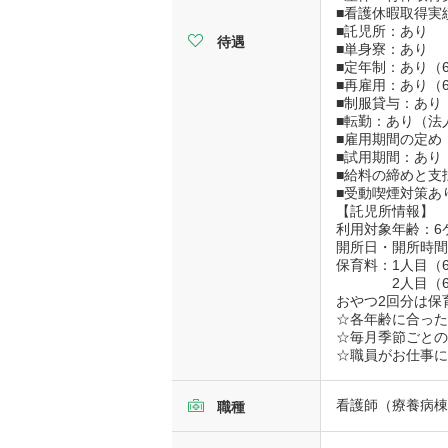
■看護休暇取得実
■託児所：あり
待遇
■単身寮：あり
■定年制：あり（
■再雇用：あり（
■制服貸与：あり
■転勤：あり（法
■雇用期間の定め
■試用期間：あり
■給料の締めと支
■受動喫煙対策あ
【託児所情報】
利用対象年齢：
開所日・開所時間：
保育料：1人目（6
2人目（6時間以
おやつ2回分は保
☆各年齢に合っ
☆毎月季節ごと
☆職員がお仕事
看護師（療養病棟
職種