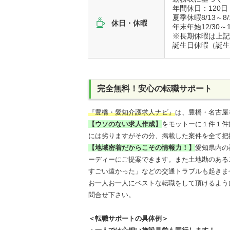
年間休日：120日
夏季休暇8/13～8/
休日・休暇
年末年始12/30～1
※長期休暇は上
誕生日休暇（誕
完全無料！安心の転職サポート
『豊橋・愛知介護求人ナビ』
は、豊橋・名古屋
【ウソのない求人作成】
をモットーに１件１件
には劣りますがその分、掲載した案件を全て把
【地域密着だからこその情報力！】
愛知県内の
ーディーにご提案できます。また土地勘のある
すごい遠かった」などの交通トラブルも起きま
お一人お一人にベストな転職をして頂けるよう
問合せ下さい。
＜転職サポートの具体例＞