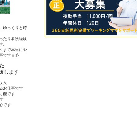
、ゆっくりと時
ったり看護経験
す。
れまで本当にや
事です☆彡
た
援します
の収入
るお仕事です
可能です
す
心です