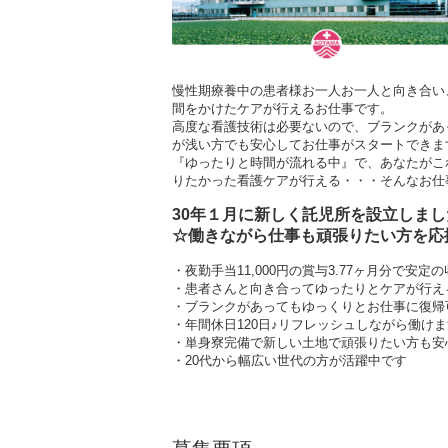
慢性期療養中の患者様お一人お一人と向き合い
間をかけたケアが行えるお仕事です。
高度な看護技術は必要ないので、ブランクがあ
が浅い方でも安心してお仕事がスタートできま
『ゆったりと時間が流れる中』で、あなたがこ
りたかった看護ケアが行える・・・そんなお仕
30年１月に新しく託児所を設立しまし
☆
働きながら仕事も頑張りたい方
を応
・夜勤手当11,000円の賞与3.77ヶ月分で安定
・患者さんと向き合ってゆったりとケアが行え
・ブランクがあってもゆっくりとお仕事に復帰
・年間休日120日♪リフレッシュしながら働けま
・単身寮完備で新しい土地で頑張りたい方も安
・20代から幅広い世代の方が活躍中です