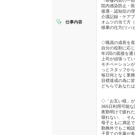
〈研修内容の一
院内感染防止・
接遇・認知症の
介護記録・ケア
オムツの当て方
仕事内容
移乗の仕方(リハ
◇職員の成長を
自分の役割に応
年2回の面接を通
上司が頑張って
モチベーション
っとスタッフか
毎日何となく業
目標達成の為に
どちらであなた
◇「お互い様」
365日利用可能
夜勤明けで疲れ
寝れない、、そ
母子ともに満足
勤務外でもご相
子育ての先輩が