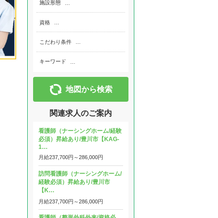
施設形態
…
資格
…
こだわり条件
…
キーワード
…
地図から検索
関連求人のご案内
看護師（ナーシングホーム/経験
必須）昇給あり/豊川市【KAG-
1…
月給
237,700円～
286,000円
訪問看護師（ナーシングホーム/
経験必須）昇給あり/豊川市
【K…
月給
237,700円～
286,000円
看護師（整形外科外来/資格必