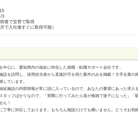
15
/3
記前後で交替で取得
生月で入社後すぐに取得可能）
を中心に、愛知県内の福祉に特化した就職・転職サポート会社です。
施設を訪問し、採用担当者から直接許可を得た案件のみを掲載！大手企業の
握しています。
福祉施設の内部情報が常に頭に入っているので、あなたの要望にあった求人
スタッフばかりなので、「実際に行ってみたら道が複雑で迷子になった」「
せん！
に丁寧に対応しております。もちろん相談だけでも構いません。どうぞお気