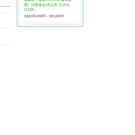
須）日祝休み/犬山市【OAG-
11288…
月給
220,000円～
320,000円