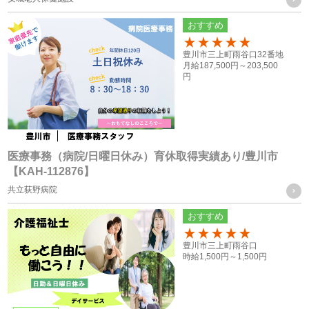
共同利用する個人情報の取得方法
おすすめ
従業員や登録スタッフの方の個人情報
100
豊川市三上町雨谷口32番地
・入社時又は登録時にお預かりした履歴書や入社手続きに必
月給
187,500円～
203,500
円
要なその他の書類、お問い合わせフォーム、メール、口頭
（電話等）、その他書面による取得
応募者の方への個人情報
・採用応募時に取得した履歴書、お問い合せフォーム、エン
医療事務（病院/日曜日休み）育休取得実績あり/豊川市
【KAH-112876】
トリーフォーム、口頭（電話等）による取得
共立荻野病院
・就職斡旋サイトや人材紹介会社からの通知による取得
おすすめ
お取引様の個人情報
100
豊川市三上町雨谷口
・お問い合せフォーム、求人依頼フォーム、口頭（電話等）
時給
1,500円～
1,500円
またはFAXによる取得
個人情報の管理について責任を有する者の名称