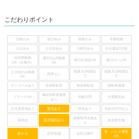
こだわりポイント
日勤のみ
祝日休み
夜勤のみ
早番勤務
土日休み
土日祝休み
日曜日休み
完全週休2日制
短時間勤務
週3日以内勤務
曜日応相談OK
週1日からOK
OK（扶養内）
OK
残業月2時間以
残業月10時間以
土日祝のみ勤務
残業なし
下
下
OK
オンコールあり
未経験歓迎
無資格歓迎
経験者優遇
施設経験者優遇
ブランクOK
年齢不問
交通費支給
あり
正社員登用あり
賞与あり
昇給あり
月給20万円以上
資格取得支援あ
高時給
託児施設あり
単身寮完備
り
車・バイク通勤
駅チカ
定年65歳
女性活躍中
OK