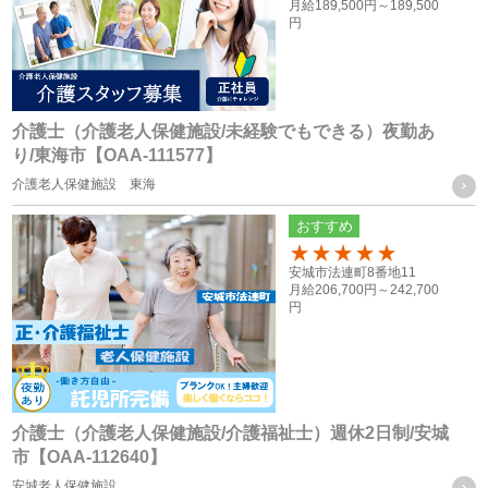
月給
189,500円～
189,500
円
の使用の為
・当社グループ各社間における人員配置を検討する際の資料
とするため
介護士（介護老人保健施設/未経験でもできる）夜勤あ
応募者の方の個人情報
り/東海市【OAA-111577】
・採用活動における各種の告知や連絡（電話、メール、郵
介護老人保健施設 東海
送、ファックス送信等）のため
おすすめ
・採用応募者への当社グループ各社の事業やその職務等に関
100
安城市法連町8番地11
する各種情報を提供するため
月給
206,700円～
242,700
・採用応募者の管理及び本人確認を行うため
円
お取引様に関する個人情報
・当社グループ会社におけるサービスの提供、ご連絡、各種
打ち合わせのため
介護士（介護老人保健施設/介護福祉士）週休2日制/安城
市【OAA-112640】
・各種お問合せ及びご要望事項への対応の為
安城老人保健施設