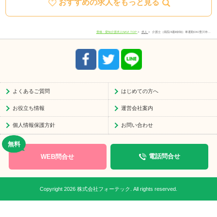
おすすめの求人をもっと見る
住所
愛知県豊川市宿町寺前66-1
電話番号
0533-78-4747
豊橋・愛知介護求人NAVI TOP
求人
介護士（病院/4週8休制）車通勤OK/豊川市…
受付時間
8:30-17:30
よくあるご質問
はじめての方へ
お役立ち情報
運営会社案内
個人情報保護方針
お問い合わせ
WEB問合せ
電話問合せ
Copyright 2026 株式会社フォーテック. All rights reserved.