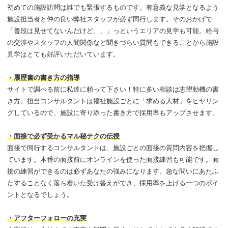
初めての施設訪問は誰でも緊張するものです。有意義な見学となるよう
施設担当者と仲の良い弊社スタッフが必ず同行します。そのおかげで
「普段は見せてないんだけど、、」っというエリアの見学も可能。給与
の交渉やスタッフの人間関係など聞きづらい質問もできることから施設
見学はとても好評いただいています。
・履歴書の書き方の指導
サイトで調べる前に私達に頼って下さい！特に多い相談は志望動機の書
き方。担当コンサルタントは福祉施設ごとに「求める人材」をヒヤリン
グしているので、施設に寄り添った書き方で採用率もアップさせます。
・面接で必ず受かるマル秘テクの伝授
面接で同行するコンサルタントは、施設ごとの面接の質問内容を把握し
ています。本番の面接前にオンラインを使った面接練習も可能です。面
接の練習ができるのは必ずあなたの強みになります。急な問いにあたふ
たすることなく落ち着いた受け答えができ、採用率を上げる一つのポイ
ントとなるでしょう。
・アフターフォローの充実