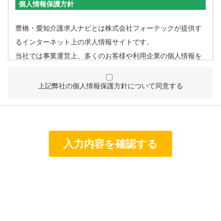
個人情報保護方針
豊橋・愛知介護求人ナビとは株式会社フォーテックが提供す
るインターネット上の求人情報サイトです。
当社では事業運営上、多くのお客様や利用企業の個人情報を
取扱うこととなるため、個人情報管理体制を確立し、企業と
して責任ある対応を実現するものとします。
上記弊社の個人情報保護方針について同意する
個人情報は特定された利用目的の達成に必要な範囲で利用
し、目的外利用を行わないものとし、そのための措置を講
じます。
個人情報は、適法かつ適正な方法で取得します。
個人情報は、本人の同意なく第三者に提供しません。
個人情報の管理にあたっては、漏洩・滅失・毀損の防止及
び是正、その他の安全管理のために必要かつ適切な措置を
講じるよう努めます。
個人情報保護に関する法令、国の定める指針、業界規範・