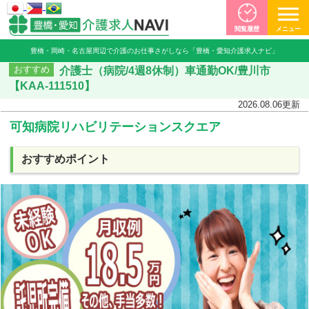
閲覧履歴
メニュー
豊橋・岡崎・名古屋周辺で介護のお仕事さがしなら「豊橋・愛知介護求人ナビ」
介護士（病院/4週8休制）車通勤OK/豊川市
おすすめ
【KAA-111510】
2026.08.06
更新
可知病院リハビリテーションスクエア
おすすめポイント