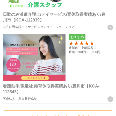
・株式会社フォーテック
日勤のみ派遣介護士/デイサービス/育休取得実績あり/豊
川市【KCA-112839】
統計処理されたデータの利用
共立荻野病院デイサービスセンター フラミンゴ２
おすすめ
当社は、提供を受けた個人情報をもとに、個人を特定できな
いよう加工した統計データを作成することがあります。個人
100
豊川市三上町雨谷口
時給
1,500円～
1,500円
を特定できない統計データについては、当社は何ら制限なく
利用することができるものとします。
ご質問及びご苦情の窓口
看護助手/派遣社員/育休取得実績あり/豊川市【KCA-
112843】
当社における個人データの取り扱いに関するご質問やご苦情
医療法人 共立荻野病院
に関しては下記の窓口にご連絡ください。