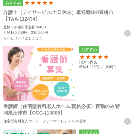
おすすめ
200
用することはありません。
介護士（デイサービス/土日休み）車通勤OK/豊橋市
当サイトにおけるユーザーへのサービスの提供
【TAA-112434】
本サービスの利用に伴う連絡・各種お知らせ等の配信・送
豊橋市新栄町字新田中40-1
月給
180,750円～
236,500円
付
リハビリデイよしだがた
ユーザーの承諾・申込みに基づく、本サービス利用企業等
おすすめ
への個人情報の提供
属性情報･端末情報・位置情報・行動履歴等に基づく広
150
沼津市岡宮
告・コンテンツ等の配信・表示、本サービスの提供
時給
1,325円～
1,538円
本サービスの改善・新規サービスの開発・マーケティング
活動
本サービスに関するご意見、お問い合わせの確認・回答
看護師（住宅型有料老人ホーム/資格必須）夜勤のみ/静
岡県沼津市【OGG-113006】
個人情報の第三者への提供
住宅型有料老人ホーム メディケアレジデンス沼津
当社は、次に掲げる場合を除き、お客様の個人情報を第三者
おすすめ