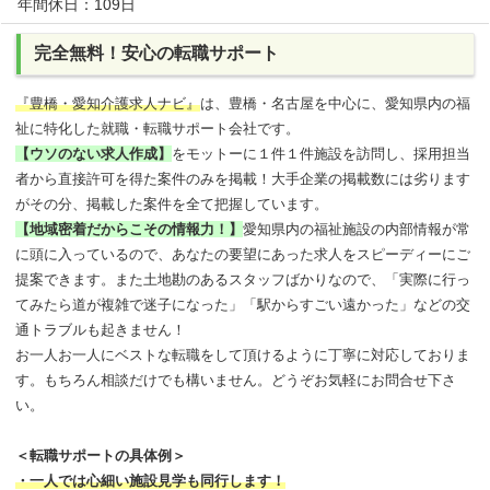
年間休日：109日
完全無料！安心の転職サポート
『豊橋・愛知介護求人ナビ』
は、豊橋・名古屋を中心に、愛知県内の福
祉に特化した就職・転職サポート会社です。
【ウソのない求人作成】
をモットーに１件１件施設を訪問し、採用担当
者から直接許可を得た案件のみを掲載！大手企業の掲載数には劣ります
がその分、掲載した案件を全て把握しています。
【地域密着だからこその情報力！】
愛知県内の福祉施設の内部情報が常
に頭に入っているので、あなたの要望にあった求人をスピーディーにご
提案できます。また土地勘のあるスタッフばかりなので、「実際に行っ
てみたら道が複雑で迷子になった」「駅からすごい遠かった」などの交
通トラブルも起きません！
お一人お一人にベストな転職をして頂けるように丁寧に対応しておりま
す。もちろん相談だけでも構いません。どうぞお気軽にお問合せ下さ
い。
＜転職サポートの具体例＞
・一人では心細い施設見学も同行します！