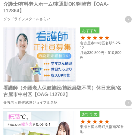
介護士/有料老人ホーム/車通勤OK/岡崎市【OAA-
個人情報の共同利用
112864】
グッドライフスタイルさらい
当社は、お客様から取得した個人情報を、下記に記載したグ
おすすめ
ループ会社間で共同利用をする場合があります。
100
名古屋市中村区名駅5-25-
12
共同利用するものの範囲
月給
330,800円～
510,800
円
・株式会社F.T.S
・株式会社フォーテック.プロ
共同利用する個人情報の項目及び利用目的
看護師（介護老人保健施設/施設経験不問）休日充実/名
従業員員や登録スタッフの方の個人情報
古屋市中村区【OAG-112702】
・人事労務管理に関わる諸手続き（年金、労働保険等）を行
介護老人保健施設ジョイフル名駅
う際に、当社グループ各社の人事担当者がその目的の限りに
おすすめ
おいて使用するため
100
・ご家族等の氏名、住所、電話番号は、法令に基づく各種手
東海市富木島町八幡南20番
地
続きの他、本人に万一のことがあった際の緊急連絡先として