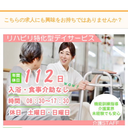
慣習、公序良俗を遵守します。
こちらの求人にも興味をお持ちではありませんか？
個人情報の取扱いについて
株式会社フォーテック（以下「当社」といいます）は、当プ
ライバシーポリシーを掲示し、当プライバシーポリシーに準
拠して提供されるサービス（以下「本サービス」といいま
す）の利用企業・団体等（以下「利用企業等」といいます）
および本サービスをご利用になる方（以下「ユーザー」とい
います）のプライバシーを尊重し、ユーザーの個人情報の管
理に細心の注意を払い、これを取扱うものとします。
個人情報の利用目的
個人情報の利用目的は以下の通りです。利用目的を超えて利