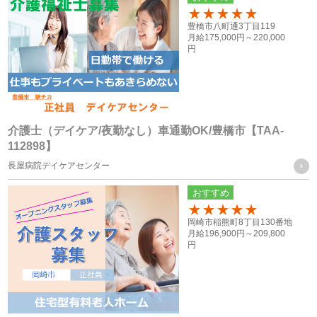
に提供することはございません。
100
豊橋市八町通3丁目119
月給
175,000円～
220,000
（１） ご本人様の同意がある場合
円
（２） 法令に基づく場合
（３） 人の生命、身体又は財産の保護のために必要がある場
合であって、ご本人様の同意を得ることが困難な場合
（４） 公衆衛生の向上又は児童の健全な育成の推進のために
介護士（デイケア/夜勤なし）車通勤OK/豊橋市【TAA-
112898】
特に必要がある場合であって、ご本人様の同意を得ることが
長屋病院デイケアセンター
困難な場合
（５） 国の機関もしくは地方公共団体又はその委託を受けた
おすすめ
者が法令の定める事務を遂行することに対して協力する必要
100
岡崎市稲熊町8丁目130番地
がある場合であって、ご本人様の同意を得ることによって当
月給
196,900円～
209,800
円
該事務の遂行に支障を及ぼすおそれがある場合
（６） 業務を円滑に遂行するため、利用目的の達成に必要な
範囲内で個人情報の取扱いの全部又は一部を委託する場合