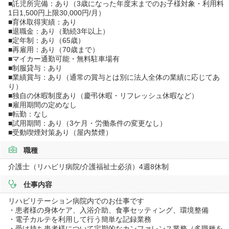
■託児所完備：あり（3歳になった年度末までのお子様対象・利用料
1日1,500円上限30,000円/月）
■育休取得実績：あり
■退職金：あり（勤続3年以上）
■定年制：あり（65歳）
■再雇用：あり（70歳まで）
■マイカー通勤可能・無料駐車場有
■制服貸与：あり
■業績賞与：あり（通常の賞与とは別に法人全体の業績に応じてあ
り）
■独自の休暇制度あり（慶弔休暇・リフレッシュ休暇など）
■雇用期間の定めなし
■転勤：なし
■試用期間：あり（3ケ月・労働条件の変更なし）
■受動喫煙対策あり（屋内禁煙）
職種
介護士（リハビリ病院/介護福祉士必須）4週8休制
仕事内容
リハビリテーション病院内でのお仕事です
・患者様の身体ケア、入浴介助、食事セッティング、環境整備
・電子カルテを利用して行う簡単な記録業務
・受け持ち患者様について定期的なカンファレンス業務（多職種を