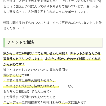
内定後は、入社までの不安や疑問を早く、そして少しでも多く解消でき
るように施設との間に入ってやり取りさせて頂いています。お一人お一
人に寄り添って、入社日を迎えられるようにサポートします！！
転職に関するわずらわしいことは、すべて専任のコンサルタントにお任
せください！！
チャットで相談
家から出ずに24時間いつでも問い合わせ可能
！
チャットがあなたの希
望条件をヒアリングします！
あなたの都合に合わせて対応してくれる
から安心です！
皆さんは送られてきたいくつかの簡単な質問を
選択するだけ
で
OK！
・応募する前に施設の情報を知りたい
・転職はまだ先だけど情報だけ集めたい
・・・など
もちろんご相談だけでも大丈夫です！
また最後まで質問にお答えいただくと
スピーディー
に情報提供でき
転職活動が
スムーズ
に進みます