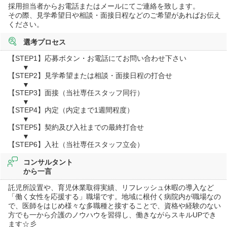
採用担当者からお電話またはメールにてご連絡を致します。
その際、見学希望日や相談・面接日程などのご希望があればお伝え
ください。
選考プロセス
【STEP1】応募ボタン・お電話にてお問い合わせ下さい
▼
【STEP2】見学希望または相談・面接日程の打合せ
▼
【STEP3】面接（当社専任スタッフ同行）
▼
【STEP4】内定（内定まで1週間程度）
▼
【STEP5】契約及び入社までの最終打合せ
▼
【STEP6】入社（当社専任スタッフ立会）
コンサルタント
から一言
託児所設置や、育児休業取得実績、リフレッシュ休暇の導入など
「働く女性を応援する」職場です。地域に根付く病院内が職場なの
で、医師をはじめ様々な多職種と接することで、資格や経験のない
方でも一から介護のノウハウを習得し、働きながらスキルUPでき
ます☆彡