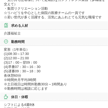
交えて）
・集団リクリエーション活動
☆リハビリを中心とした病院の医療チームの一員です
☆若い世代が多く活躍する、活気にあふれとても元気な職場です
求める人材
介護福祉士
勤務時間
変形（1年単位）
(1)08:30～17:30
(2)12:00～21:00
(3)17：00～翌09：00
(4)早番07：30～16：30
(5)遅番09：30～18：30
各休憩60分
※時間外月平均3時間
※土日祝日は時間外勤務30分～1時間あり
※勤務時間は相談に応じます
休日・休暇
シフトによる4週8休