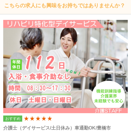
こちらの求人にも興味をお持ちではありませんか？
個人情報の取扱いについて
株式会社フォーテック（以下「当社」といいます）は、当プ
ライバシーポリシーを掲示し、当プライバシーポリシーに準
拠して提供されるサービス（以下「本サービス」といいま
す）の利用企業・団体等（以下「利用企業等」といいます）
および本サービスをご利用になる方（以下「ユーザー」とい
います）のプライバシーを尊重し、ユーザーの個人情報の管
理に細心の注意を払い、これを取扱うものとします。
個人情報の利用目的
個人情報の利用目的は以下の通りです。利用目的を超えて利
おすすめ
200
用することはありません。
介護士（デイサービス/土日休み）車通勤OK/豊橋市