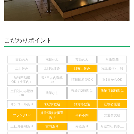
こだわりポイント
日勤のみ
祝日休み
夜勤のみ
早番勤務
土日休み
土日祝休み
日曜日休み
完全週休2日制
短時間勤務
週3日以内勤務
曜日応相談OK
週1日からOK
OK（扶養内）
OK
残業月2時間以
残業月10時間以
土日祝のみ勤務
残業なし
下
下
OK
オンコールあり
未経験歓迎
無資格歓迎
経験者優遇
施設経験者優遇
ブランクOK
年齢不問
交通費支給
あり
正社員登用あり
賞与あり
昇給あり
月給20万円以上