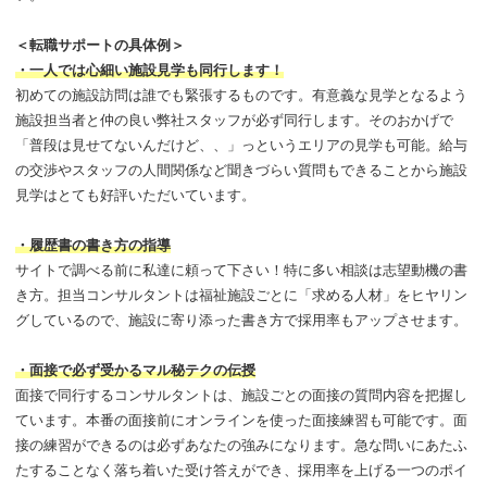
＜転職サポートの具体例＞
・一人では心細い施設見学も同行します！
初めての施設訪問は誰でも緊張するものです。有意義な見学となるよう
施設担当者と仲の良い弊社スタッフが必ず同行します。そのおかげで
「普段は見せてないんだけど、、」っというエリアの見学も可能。給与
の交渉やスタッフの人間関係など聞きづらい質問もできることから施設
見学はとても好評いただいています。
・履歴書の書き方の指導
サイトで調べる前に私達に頼って下さい！特に多い相談は志望動機の書
き方。担当コンサルタントは福祉施設ごとに「求める人材」をヒヤリン
グしているので、施設に寄り添った書き方で採用率もアップさせます。
・面接で必ず受かるマル秘テクの伝授
面接で同行するコンサルタントは、施設ごとの面接の質問内容を把握し
ています。本番の面接前にオンラインを使った面接練習も可能です。面
接の練習ができるのは必ずあなたの強みになります。急な問いにあたふ
たすることなく落ち着いた受け答えができ、採用率を上げる一つのポイ