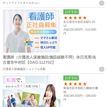
グッドライフスタイルさらい
当社は、お客様から取得した個人情報を、下記に記載したグ
おすすめ
ループ会社間で共同利用をする場合があります。
100
名古屋市中村区名駅5-25-
12
共同利用するものの範囲
月給
330,800円～
510,800
円
・株式会社F.T.S
・株式会社フォーテック.プロ
共同利用する個人情報の項目及び利用目的
看護師（介護老人保健施設/施設経験不問）休日充実/名
従業員員や登録スタッフの方の個人情報
古屋市中村区【OAG-112702】
・人事労務管理に関わる諸手続き（年金、労働保険等）を行
介護老人保健施設ジョイフル名駅
う際に、当社グループ各社の人事担当者がその目的の限りに
おすすめ
おいて使用するため
100
・ご家族等の氏名、住所、電話番号は、法令に基づく各種手
東海市富木島町八幡南20番
地
続きの他、本人に万一のことがあった際の緊急連絡先として
月給
189,500円～
189,500
円
の使用の為