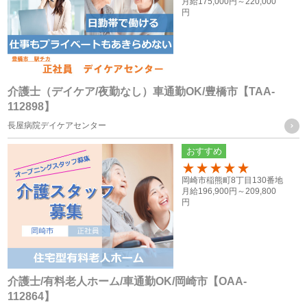
月給
175,000円～
220,000
（１） ご本人様の同意がある場合
円
（２） 法令に基づく場合
（３） 人の生命、身体又は財産の保護のために必要がある場
合であって、ご本人様の同意を得ることが困難な場合
（４） 公衆衛生の向上又は児童の健全な育成の推進のために
介護士（デイケア/夜勤なし）車通勤OK/豊橋市【TAA-
112898】
特に必要がある場合であって、ご本人様の同意を得ることが
長屋病院デイケアセンター
困難な場合
（５） 国の機関もしくは地方公共団体又はその委託を受けた
おすすめ
者が法令の定める事務を遂行することに対して協力する必要
100
岡崎市稲熊町8丁目130番地
がある場合であって、ご本人様の同意を得ることによって当
月給
196,900円～
209,800
円
該事務の遂行に支障を及ぼすおそれがある場合
（６） 業務を円滑に遂行するため、利用目的の達成に必要な
範囲内で個人情報の取扱いの全部又は一部を委託する場合
介護士/有料老人ホーム/車通勤OK/岡崎市【OAA-
個人情報の共同利用
112864】