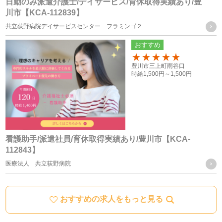
日勤のみ派遣介護士/デイサービス/育休取得実績あり/豊
川市【KCA-112839】
統計処理されたデータの利用
共立荻野病院デイサービスセンター フラミンゴ２
おすすめ
当社は、提供を受けた個人情報をもとに、個人を特定できな
いよう加工した統計データを作成することがあります。個人
100
豊川市三上町雨谷口
時給
1,500円～
1,500円
を特定できない統計データについては、当社は何ら制限なく
利用することができるものとします。
ご質問及びご苦情の窓口
看護助手/派遣社員/育休取得実績あり/豊川市【KCA-
112843】
当社における個人データの取り扱いに関するご質問やご苦情
医療法人 共立荻野病院
に関しては下記の窓口にご連絡ください。
おすすめの求人をもっと見る
住所
愛知県豊川市宿町寺前66-1