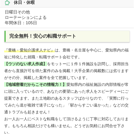
休日・休暇
日曜日その他
ローテーションによる
年間休日：105日
完全無料！安心の転職サポート
『豊橋・愛知介護求人ナビ』
は、豊橋・名古屋を中心に、愛知県内の福
祉に特化した就職・転職サポート会社です。
【ウソのない求人作成】
をモットーに１件１件施設を訪問し、採用担当
者から直接許可を得た案件のみを掲載！大手企業の掲載数には劣ります
がその分、掲載した案件を全て把握しています。
【地域密着だからこその情報力！】
愛知県内の福祉施設の内部情報が常
に頭に入っているので、あなたの要望にあった求人をスピーディーにご
提案できます。また土地勘のあるスタッフばかりなので、「実際に行っ
てみたら道が複雑で迷子になった」「駅からすごい遠かった」などの交
通トラブルも起きません！
お一人お一人にベストな転職をして頂けるように丁寧に対応しておりま
す。もちろん相談だけでも構いません。どうぞお気軽にお問合せ下さ
い。