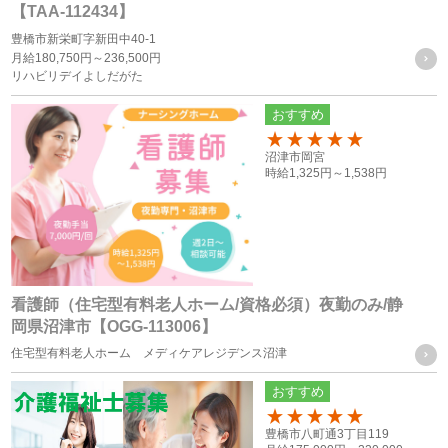
当サイトにおけるユーザーへのサービスの提供
【TAA-112434】
本サービスの利用に伴う連絡・各種お知らせ等の配信・送
豊橋市新栄町字新田中40-1
月給
180,750円～
236,500円
付
リハビリデイよしだがた
ユーザーの承諾・申込みに基づく、本サービス利用企業等
おすすめ
への個人情報の提供
属性情報･端末情報・位置情報・行動履歴等に基づく広
150
沼津市岡宮
告・コンテンツ等の配信・表示、本サービスの提供
時給
1,325円～
1,538円
本サービスの改善・新規サービスの開発・マーケティング
活動
本サービスに関するご意見、お問い合わせの確認・回答
看護師（住宅型有料老人ホーム/資格必須）夜勤のみ/静
岡県沼津市【OGG-113006】
個人情報の第三者への提供
住宅型有料老人ホーム メディケアレジデンス沼津
当社は、次に掲げる場合を除き、お客様の個人情報を第三者
おすすめ
に提供することはございません。
100
豊橋市八町通3丁目119