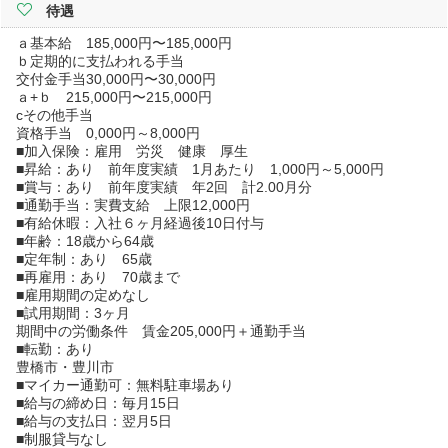
待遇
ａ基本給 185,000円〜185,000円
ｂ定期的に支払われる手当
交付金手当30,000円〜30,000円
ａ+ｂ 215,000円〜215,000円
cその他手当
資格手当 0,000円～8,000円
■加入保険：雇用 労災 健康 厚生
■昇給：あり 前年度実績 1月あたり 1,000円～5,000円
■賞与：あり 前年度実績 年2回 計2.00月分
■通勤手当：実費支給 上限12,000円
■有給休暇：入社６ヶ月経過後10日付与
■年齢：18歳から64歳
■定年制：あり 65歳
■再雇用：あり 70歳まで
■雇用期間の定めなし
■試用期間：3ヶ月
期間中の労働条件 賃金205,000円＋通勤手当
■転勤：あり
豊橋市・豊川市
■マイカー通勤可：無料駐車場あり
■給与の締め日：毎月15日
■給与の支払日：翌月5日
■制服貸与なし