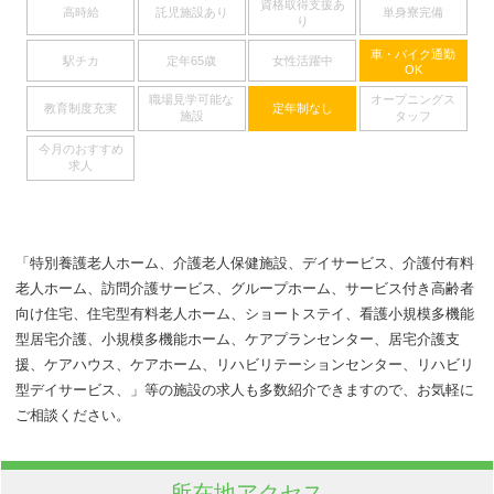
資格取得支援あ
高時給
託児施設あり
単身寮完備
り
車・バイク通勤
駅チカ
定年65歳
女性活躍中
OK
職場見学可能な
オープニングス
教育制度充実
定年制なし
施設
タッフ
今月のおすすめ
求人
「特別養護老人ホーム、介護老人保健施設、デイサービス、介護付有料
老人ホーム、訪問介護サービス、グループホーム、サービス付き高齢者
向け住宅、住宅型有料老人ホーム、ショートステイ、看護小規模多機能
型居宅介護、小規模多機能ホーム、ケアプランセンター、居宅介護支
援、ケアハウス、ケアホーム、リハビリテーションセンター、リハビリ
型デイサービス、」等の施設の求人も多数紹介できますので、お気軽に
ご相談ください。
所在地アクセス