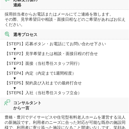
連絡
採用担当者からお電話またはメールにてご連絡を致します。
その際、見学希望日や相談・面接日程などのご希望があればお伝え
ください。
選考プロセス
【STEP1】応募ボタン・お電話にてお問い合わせ下さい
▼
【STEP2】見学希望または相談・面接日程の打合せ
▼
【STEP3】面接（当社専任スタッフ同行）
▼
【STEP4】内定（内定まで1週間程度）
▼
【STEP5】契約及び入社までの最終打合せ
▼
【STEP6】入社（当社専任スタッフ立会）
コンサルタント
から一言
豊橋・豊川でデイサービスや住宅型有料老人ホームを運営する法人
の新施設です。利用者のニーズに合った対応が可能な既存の施設同
様で、利用者に寄り添った施設になること間違いなしです。笑顔あ