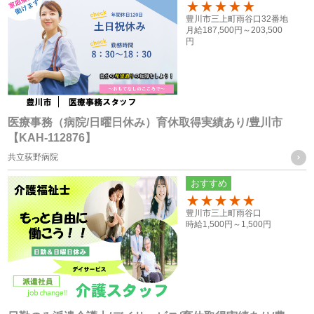
従業員や登録スタッフの方の個人情報
100
豊川市三上町雨谷口32番地
・入社時又は登録時にお預かりした履歴書や入社手続きに必
月給
187,500円～
203,500
円
要なその他の書類、お問い合わせフォーム、メール、口頭
（電話等）、その他書面による取得
応募者の方への個人情報
・採用応募時に取得した履歴書、お問い合せフォーム、エン
医療事務（病院/日曜日休み）育休取得実績あり/豊川市
【KAH-112876】
トリーフォーム、口頭（電話等）による取得
共立荻野病院
・就職斡旋サイトや人材紹介会社からの通知による取得
おすすめ
お取引様の個人情報
100
豊川市三上町雨谷口
・お問い合せフォーム、求人依頼フォーム、口頭（電話等）
時給
1,500円～
1,500円
またはFAXによる取得
個人情報の管理について責任を有する者の名称
・株式会社フォーテック