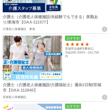
・当社グループ各社間における人員配置を検討する際の資料
とするため
介護士（介護老人保健施設/未経験でもできる）夜勤あ
応募者の方の個人情報
り/東海市【OAA-111577】
・採用活動における各種の告知や連絡（電話、メール、郵
介護老人保健施設 東海
送、ファックス送信等）のため
おすすめ
・採用応募者への当社グループ各社の事業やその職務等に関
100
安城市法連町8番地11
する各種情報を提供するため
月給
206,700円～
242,700
・採用応募者の管理及び本人確認を行うため
円
お取引様に関する個人情報
・当社グループ会社におけるサービスの提供、ご連絡、各種
打ち合わせのため
介護士（介護老人保健施設/介護福祉士）週休2日制/安城
市【OAA-112640】
・各種お問合せ及びご要望事項への対応の為
安城老人保健施設
共同利用する個人情報の取得方法
おすすめ