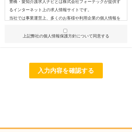
豊橋・愛知介護求人ナビとは株式会社フォーテックが提供す
るインターネット上の求人情報サイトです。
当社では事業運営上、多くのお客様や利用企業の個人情報を
取扱うこととなるため、個人情報管理体制を確立し、企業と
して責任ある対応を実現するものとします。
上記弊社の個人情報保護方針について同意する
個人情報は特定された利用目的の達成に必要な範囲で利用
し、目的外利用を行わないものとし、そのための措置を講
じます。
個人情報は、適法かつ適正な方法で取得します。
個人情報は、本人の同意なく第三者に提供しません。
個人情報の管理にあたっては、漏洩・滅失・毀損の防止及
び是正、その他の安全管理のために必要かつ適切な措置を
講じるよう努めます。
個人情報保護に関する法令、国の定める指針、業界規範・
慣習、公序良俗を遵守します。