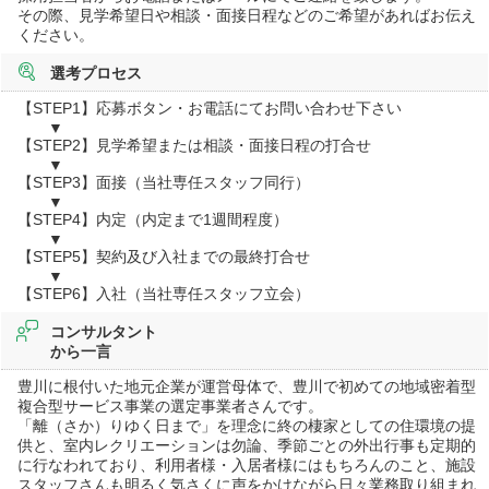
その際、見学希望日や相談・面接日程などのご希望があればお伝え
ください。
選考プロセス
【STEP1】応募ボタン・お電話にてお問い合わせ下さい
▼
【STEP2】見学希望または相談・面接日程の打合せ
▼
【STEP3】面接（当社専任スタッフ同行）
▼
【STEP4】内定（内定まで1週間程度）
▼
【STEP5】契約及び入社までの最終打合せ
▼
【STEP6】入社（当社専任スタッフ立会）
コンサルタント
から一言
豊川に根付いた地元企業が運営母体で、豊川で初めての地域密着型
複合型サービス事業の選定事業者さんです。
「離（さか）りゆく日まで」を理念に終の棲家としての住環境の提
供と、室内レクリエーションは勿論、季節ごとの外出行事も定期的
に行なわれており、利用者様・入居者様にはもちろんのこと、施設
スタッフさんも明るく気さくに声をかけながら日々業務取り組まれ