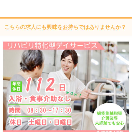
個人情報保護に関する法令、国の定める指針、業界規範・
慣習、公序良俗を遵守します。
こちらの求人にも興味をお持ちではありませんか？
個人情報の取扱いについて
株式会社フォーテック（以下「当社」といいます）は、当プ
ライバシーポリシーを掲示し、当プライバシーポリシーに準
拠して提供されるサービス（以下「本サービス」といいま
す）の利用企業・団体等（以下「利用企業等」といいます）
および本サービスをご利用になる方（以下「ユーザー」とい
います）のプライバシーを尊重し、ユーザーの個人情報の管
理に細心の注意を払い、これを取扱うものとします。
個人情報の利用目的