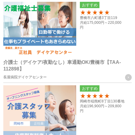
当社は、次に掲げる場合を除き、お客様の個人情報を第三者
おすすめ
に提供することはございません。
100
豊橋市八町通3丁目119
月給
175,000円～
220,000
（１） ご本人様の同意がある場合
円
（２） 法令に基づく場合
（３） 人の生命、身体又は財産の保護のために必要がある場
合であって、ご本人様の同意を得ることが困難な場合
（４） 公衆衛生の向上又は児童の健全な育成の推進のために
介護士（デイケア/夜勤なし）車通勤OK/豊橋市【TAA-
112898】
特に必要がある場合であって、ご本人様の同意を得ることが
長屋病院デイケアセンター
困難な場合
（５） 国の機関もしくは地方公共団体又はその委託を受けた
おすすめ
者が法令の定める事務を遂行することに対して協力する必要
100
岡崎市稲熊町8丁目130番地
がある場合であって、ご本人様の同意を得ることによって当
月給
196,900円～
209,800
円
該事務の遂行に支障を及ぼすおそれがある場合
（６） 業務を円滑に遂行するため、利用目的の達成に必要な
範囲内で個人情報の取扱いの全部又は一部を委託する場合