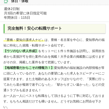
休日・休暇
週休2日制
月3回の希望に休日指定可能
年間休日：115日
完全無料！安心の転職サポート
『豊橋・愛知介護求人ナビ』
は、豊橋・名古屋を中心に、愛知県内の福
祉に特化した就職・転職サポート会社です。
【ウソのない求人作成】
をモットーに１件１件施設を訪問し、採用担当
者から直接許可を得た案件のみを掲載！大手企業の掲載数には劣ります
がその分、掲載した案件を全て把握しています。
【地域密着だからこその情報力！】
愛知県内の福祉施設の内部情報が常
に頭に入っているので、あなたの要望にあった求人をスピーディーにご
提案できます。また土地勘のあるスタッフばかりなので、「実際に行っ
てみたら道が複雑で迷子になった」「駅からすごい遠かった」などの交
通トラブルも起きません！
お一人お一人にベストな転職をして頂けるように丁寧に対応しておりま
す。もちろん相談だけでも構いません。どうぞお気軽にお問合せ下さ
い。