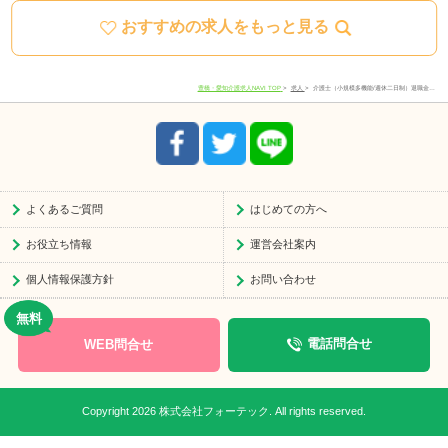
おすすめの求人をもっと見る
住所
愛知県豊川市宿町寺前66-1
電話番号
0533-78-4747
豊橋・愛知介護求人NAVI TOP
求人
介護士（小規模多機能/週休二日制）退職金…
受付時間
8:30-17:30
よくあるご質問
はじめての方へ
お役立ち情報
運営会社案内
個人情報保護方針
お問い合わせ
WEB問合せ
電話問合せ
Copyright 2026 株式会社フォーテック. All rights reserved.