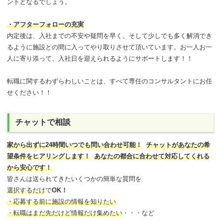
ントとなるでしょう。
・アフターフォローの充実
内定後は、入社までの不安や疑問を早く、そして少しでも多く解消でき
るように施設との間に入ってやり取りさせて頂いています。お一人お一
人に寄り添って、入社日を迎えられるようにサポートします！！
転職に関するわずらわしいことは、すべて専任のコンサルタントにお任
せください！！
チャットで相談
家から出ずに24時間いつでも問い合わせ可能
！
チャットがあなたの希
望条件をヒアリングします！
あなたの都合に合わせて対応してくれる
から安心です！
皆さんは送られてきたいくつかの簡単な質問を
選択するだけ
で
OK！
・応募する前に施設の情報を知りたい
・転職はまだ先だけど情報だけ集めたい
・・・など