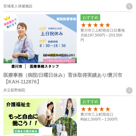
安城老人保健施設
共同利用する個人情報の取得方法
おすすめ
従業員や登録スタッフの方の個人情報
100
豊川市三上町雨谷口32番地
・入社時又は登録時にお預かりした履歴書や入社手続きに必
月給
187,500円～
203,500
円
要なその他の書類、お問い合わせフォーム、メール、口頭
（電話等）、その他書面による取得
応募者の方への個人情報
・採用応募時に取得した履歴書、お問い合せフォーム、エン
医療事務（病院/日曜日休み）育休取得実績あり/豊川市
【KAH-112876】
トリーフォーム、口頭（電話等）による取得
共立荻野病院
・就職斡旋サイトや人材紹介会社からの通知による取得
おすすめ
お取引様の個人情報
100
豊川市三上町雨谷口
・お問い合せフォーム、求人依頼フォーム、口頭（電話等）
時給
1,500円～
1,500円
またはFAXによる取得