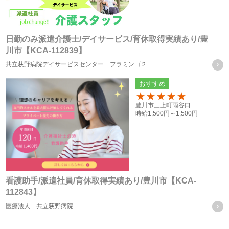
個人情報の管理について責任を有する者の名称
・株式会社フォーテック
日勤のみ派遣介護士/デイサービス/育休取得実績あり/豊
川市【KCA-112839】
統計処理されたデータの利用
共立荻野病院デイサービスセンター フラミンゴ２
おすすめ
当社は、提供を受けた個人情報をもとに、個人を特定できな
いよう加工した統計データを作成することがあります。個人
100
豊川市三上町雨谷口
時給
1,500円～
1,500円
を特定できない統計データについては、当社は何ら制限なく
利用することができるものとします。
ご質問及びご苦情の窓口
看護助手/派遣社員/育休取得実績あり/豊川市【KCA-
112843】
当社における個人データの取り扱いに関するご質問やご苦情
医療法人 共立荻野病院
に関しては下記の窓口にご連絡ください。