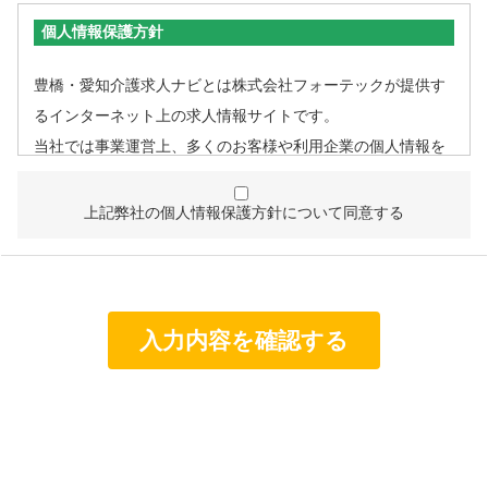
個人情報保護方針
豊橋・愛知介護求人ナビとは株式会社フォーテックが提供す
るインターネット上の求人情報サイトです。
当社では事業運営上、多くのお客様や利用企業の個人情報を
取扱うこととなるため、個人情報管理体制を確立し、企業と
して責任ある対応を実現するものとします。
上記弊社の個人情報保護方針について同意する
個人情報は特定された利用目的の達成に必要な範囲で利用
し、目的外利用を行わないものとし、そのための措置を講
じます。
個人情報は、適法かつ適正な方法で取得します。
個人情報は、本人の同意なく第三者に提供しません。
個人情報の管理にあたっては、漏洩・滅失・毀損の防止及
び是正、その他の安全管理のために必要かつ適切な措置を
講じるよう努めます。