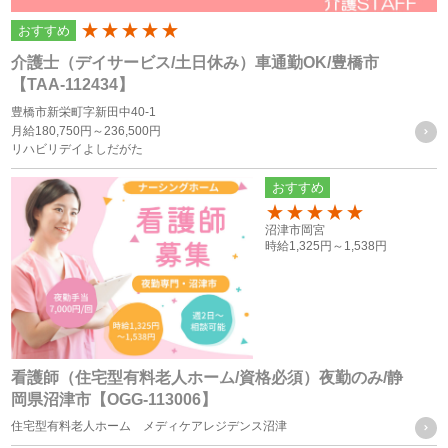
個人情報の利用目的は以下の通りです。利用目的を超えて利
おすすめ
200
用することはありません。
介護士（デイサービス/土日休み）車通勤OK/豊橋市
当サイトにおけるユーザーへのサービスの提供
【TAA-112434】
本サービスの利用に伴う連絡・各種お知らせ等の配信・送
豊橋市新栄町字新田中40-1
月給
180,750円～
236,500円
付
リハビリデイよしだがた
ユーザーの承諾・申込みに基づく、本サービス利用企業等
おすすめ
への個人情報の提供
属性情報･端末情報・位置情報・行動履歴等に基づく広
150
沼津市岡宮
告・コンテンツ等の配信・表示、本サービスの提供
時給
1,325円～
1,538円
本サービスの改善・新規サービスの開発・マーケティング
活動
本サービスに関するご意見、お問い合わせの確認・回答
看護師（住宅型有料老人ホーム/資格必須）夜勤のみ/静
岡県沼津市【OGG-113006】
個人情報の第三者への提供
住宅型有料老人ホーム メディケアレジデンス沼津