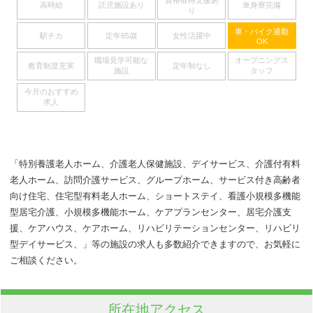
高時給
託児施設あり
単身寮完備
り
車・バイク通勤
駅チカ
定年65歳
女性活躍中
OK
職場見学可能な
オープニングス
教育制度充実
定年制なし
施設
タッフ
今月のおすすめ
求人
「特別養護老人ホーム、介護老人保健施設、デイサービス、介護付有料
老人ホーム、訪問介護サービス、グループホーム、サービス付き高齢者
向け住宅、住宅型有料老人ホーム、ショートステイ、看護小規模多機能
型居宅介護、小規模多機能ホーム、ケアプランセンター、居宅介護支
援、ケアハウス、ケアホーム、リハビリテーションセンター、リハビリ
型デイサービス、」等の施設の求人も多数紹介できますので、お気軽に
ご相談ください。
所在地アクセス