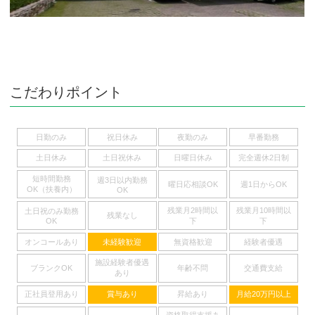
こだわりポイント
日勤のみ
祝日休み
夜勤のみ
早番勤務
土日休み
土日祝休み
日曜日休み
完全週休2日制
短時間勤務
週3日以内勤務
曜日応相談OK
週1日からOK
OK（扶養内）
OK
残業月2時間以
残業月10時間以
土日祝のみ勤務
残業なし
下
下
OK
オンコールあり
未経験歓迎
無資格歓迎
経験者優遇
施設経験者優遇
ブランクOK
年齢不問
交通費支給
あり
正社員登用あり
賞与あり
昇給あり
月給20万円以上
資格取得支援あ