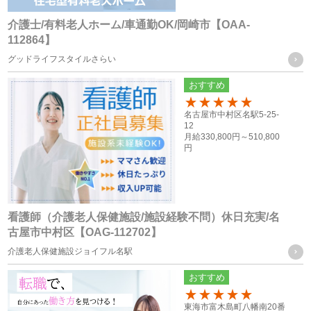
介護士/有料老人ホーム/車通勤OK/岡崎市【OAA-
個人情報の共同利用
112864】
グッドライフスタイルさらい
当社は、お客様から取得した個人情報を、下記に記載したグ
おすすめ
ループ会社間で共同利用をする場合があります。
100
名古屋市中村区名駅5-25-
12
共同利用するものの範囲
月給
330,800円～
510,800
円
・株式会社F.T.S
・株式会社フォーテック.プロ
共同利用する個人情報の項目及び利用目的
看護師（介護老人保健施設/施設経験不問）休日充実/名
従業員員や登録スタッフの方の個人情報
古屋市中村区【OAG-112702】
・人事労務管理に関わる諸手続き（年金、労働保険等）を行
介護老人保健施設ジョイフル名駅
う際に、当社グループ各社の人事担当者がその目的の限りに
おすすめ
おいて使用するため
100
・ご家族等の氏名、住所、電話番号は、法令に基づく各種手
東海市富木島町八幡南20番