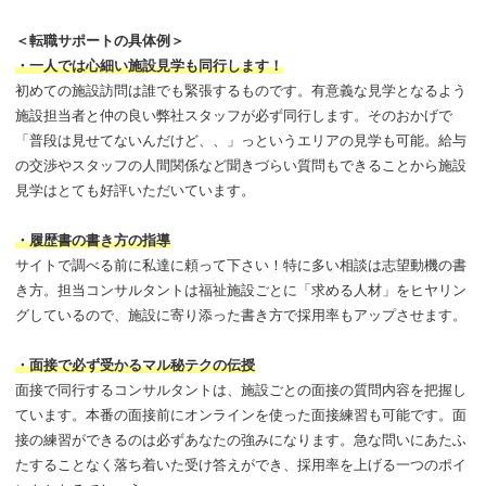
＜転職サポートの具体例＞
・一人では心細い施設見学も同行します！
初めての施設訪問は誰でも緊張するものです。有意義な見学となるよう
施設担当者と仲の良い弊社スタッフが必ず同行します。そのおかげで
「普段は見せてないんだけど、、」っというエリアの見学も可能。給与
の交渉やスタッフの人間関係など聞きづらい質問もできることから施設
見学はとても好評いただいています。
・履歴書の書き方の指導
サイトで調べる前に私達に頼って下さい！特に多い相談は志望動機の書
き方。担当コンサルタントは福祉施設ごとに「求める人材」をヒヤリン
グしているので、施設に寄り添った書き方で採用率もアップさせます。
・面接で必ず受かるマル秘テクの伝授
面接で同行するコンサルタントは、施設ごとの面接の質問内容を把握し
ています。本番の面接前にオンラインを使った面接練習も可能です。面
接の練習ができるのは必ずあなたの強みになります。急な問いにあたふ
たすることなく落ち着いた受け答えができ、採用率を上げる一つのポイ