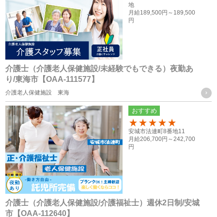
地
続きの他、本人に万一のことがあった際の緊急連絡先として
月給
189,500円～
189,500
円
の使用の為
・当社グループ各社間における人員配置を検討する際の資料
とするため
介護士（介護老人保健施設/未経験でもできる）夜勤あ
応募者の方の個人情報
り/東海市【OAA-111577】
・採用活動における各種の告知や連絡（電話、メール、郵
介護老人保健施設 東海
送、ファックス送信等）のため
おすすめ
・採用応募者への当社グループ各社の事業やその職務等に関
100
安城市法連町8番地11
する各種情報を提供するため
月給
206,700円～
242,700
・採用応募者の管理及び本人確認を行うため
円
お取引様に関する個人情報
・当社グループ会社におけるサービスの提供、ご連絡、各種
打ち合わせのため
介護士（介護老人保健施設/介護福祉士）週休2日制/安城
市【OAA-112640】
・各種お問合せ及びご要望事項への対応の為