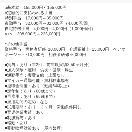
a基本給 155,000円～155,000円
b定額的に支払われる手当
特別手当 17,000円～35,000円
夜勤手当 32,000円～32,000円（4,000円/回）
自宅待機手当 4,000円～4,000円（1,000円/回）
a+b 208,000円～226,000円
cその他手当
資格手当 実務者研修･10,000円 介護福祉士･15,000円 ケアマ
ネージャ－･10,000円 初任者研修･5,000円
■賞与：あり（年2回 前年度実績3.50ヶ月分）
■加入保険：雇用・労災・健康・厚生
■通勤手当：実費支給（上限なし）
■マイカー通勤可能・無料駐車場有
■退職金制度：あり（勤続5年以上）
■定年制：あり（60歳まで）
■再雇用：あり（65歳まで）
■雇用期間の定め：なし
■試用期間：あり ３ヶ月 労働条件同じ
■育児休業実績：あり
■制服貸与：あり
■転勤：あり
■受動喫煙対策あり（屋内禁煙）