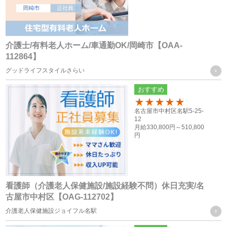
（６） 業務を円滑に遂行するため、利用目的の達成に必要な
範囲内で個人情報の取扱いの全部又は一部を委託する場合
介護士/有料老人ホーム/車通勤OK/岡崎市【OAA-
個人情報の共同利用
112864】
グッドライフスタイルさらい
当社は、お客様から取得した個人情報を、下記に記載したグ
おすすめ
ループ会社間で共同利用をする場合があります。
100
名古屋市中村区名駅5-25-
12
共同利用するものの範囲
月給
330,800円～
510,800
円
・株式会社F.T.S
・株式会社フォーテック.プロ
共同利用する個人情報の項目及び利用目的
看護師（介護老人保健施設/施設経験不問）休日充実/名
従業員員や登録スタッフの方の個人情報
古屋市中村区【OAG-112702】
・人事労務管理に関わる諸手続き（年金、労働保険等）を行
介護老人保健施設ジョイフル名駅
う際に、当社グループ各社の人事担当者がその目的の限りに