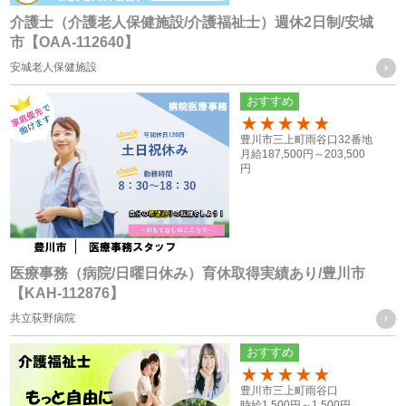
打ち合わせのため
介護士（介護老人保健施設/介護福祉士）週休2日制/安城
市【OAA-112640】
・各種お問合せ及びご要望事項への対応の為
安城老人保健施設
共同利用する個人情報の取得方法
おすすめ
従業員や登録スタッフの方の個人情報
100
豊川市三上町雨谷口32番地
・入社時又は登録時にお預かりした履歴書や入社手続きに必
月給
187,500円～
203,500
円
要なその他の書類、お問い合わせフォーム、メール、口頭
（電話等）、その他書面による取得
応募者の方への個人情報
・採用応募時に取得した履歴書、お問い合せフォーム、エン
医療事務（病院/日曜日休み）育休取得実績あり/豊川市
【KAH-112876】
トリーフォーム、口頭（電話等）による取得
共立荻野病院
・就職斡旋サイトや人材紹介会社からの通知による取得
おすすめ
お取引様の個人情報
100
豊川市三上町雨谷口
・お問い合せフォーム、求人依頼フォーム、口頭（電話等）
時給
1,500円～
1,500円