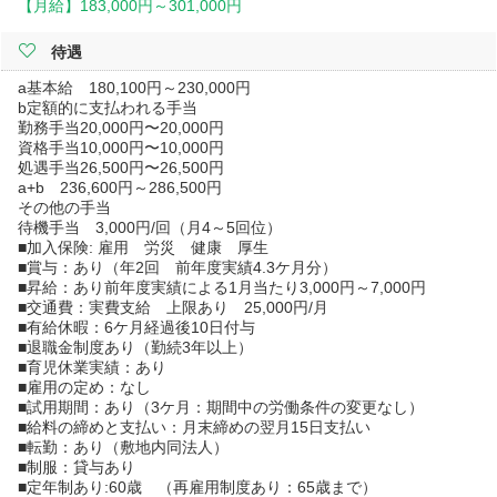
【月給】
183,000円～
301,000円
待遇
a基本給 180,100円～230,000円
b定額的に支払われる手当
勤務手当20,000円〜20,000円
資格手当10,000円〜10,000円
処遇手当26,500円〜26,500円
a+b 236,600円～286,500円
その他の手当
待機手当 3,000円/回（月4～5回位）
■加入保険: 雇用 労災 健康 厚生
■賞与：あり（年2回 前年度実績4.3ケ月分）
■昇給：あり前年度実績による1月当たり3,000円～7,000円
■交通費：実費支給 上限あり 25,000円/月
■有給休暇：6ケ月経過後10日付与
■退職金制度あり（勤続3年以上）
■育児休業実績：あり
■雇用の定め：なし
■試用期間：あり（3ケ月：期間中の労働条件の変更なし）
■給料の締めと支払い：月末締めの翌月15日支払い
■転勤：あり（敷地内同法人）
■制服：貸与あり
■定年制あり:60歳 （再雇用制度あり：65歳まで）