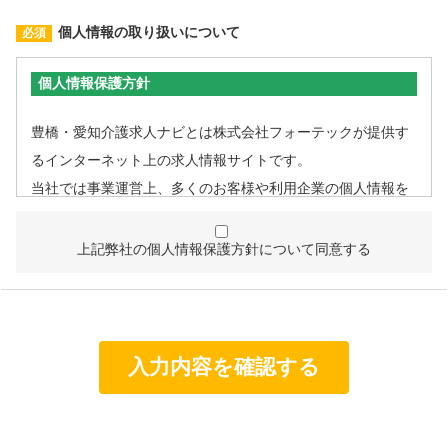
個人情報の取り扱いについて
個人情報保護方針
豊橋・愛知介護求人ナビとは株式会社フォーテックが提供す
るインターネット上の求人情報サイトです。
当社では事業運営上、多くのお客様や利用企業の個人情報を
取扱うこととなるため、個人情報管理体制を確立し、企業と
して責任ある対応を実現するものとします。
上記弊社の個人情報保護方針について同意する
個人情報は特定された利用目的の達成に必要な範囲で利用
し、目的外利用を行わないものとし、そのための措置を講
じます。
個人情報は、適法かつ適正な方法で取得します。
個人情報は、本人の同意なく第三者に提供しません。
個人情報の管理にあたっては、漏洩・滅失・毀損の防止及