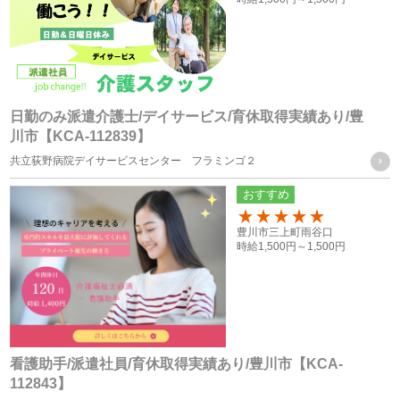
またはFAXによる取得
個人情報の管理について責任を有する者の名称
・株式会社フォーテック
日勤のみ派遣介護士/デイサービス/育休取得実績あり/豊
川市【KCA-112839】
統計処理されたデータの利用
共立荻野病院デイサービスセンター フラミンゴ２
おすすめ
当社は、提供を受けた個人情報をもとに、個人を特定できな
いよう加工した統計データを作成することがあります。個人
100
豊川市三上町雨谷口
時給
1,500円～
1,500円
を特定できない統計データについては、当社は何ら制限なく
利用することができるものとします。
ご質問及びご苦情の窓口
看護助手/派遣社員/育休取得実績あり/豊川市【KCA-
112843】
当社における個人データの取り扱いに関するご質問やご苦情