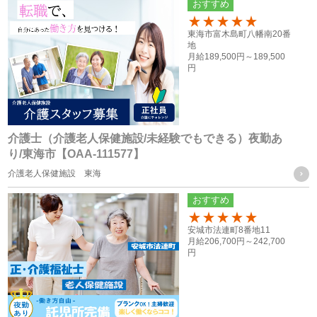
おすすめ
おいて使用するため
100
・ご家族等の氏名、住所、電話番号は、法令に基づく各種手
東海市富木島町八幡南20番
地
続きの他、本人に万一のことがあった際の緊急連絡先として
月給
189,500円～
189,500
円
の使用の為
・当社グループ各社間における人員配置を検討する際の資料
とするため
介護士（介護老人保健施設/未経験でもできる）夜勤あ
応募者の方の個人情報
り/東海市【OAA-111577】
・採用活動における各種の告知や連絡（電話、メール、郵
介護老人保健施設 東海
送、ファックス送信等）のため
おすすめ
・採用応募者への当社グループ各社の事業やその職務等に関
100
安城市法連町8番地11
する各種情報を提供するため
月給
206,700円～
242,700
・採用応募者の管理及び本人確認を行うため
円
お取引様に関する個人情報
・当社グループ会社におけるサービスの提供、ご連絡、各種