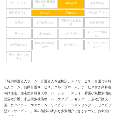
施設経験者優遇
ブランクOK
年齢不問
交通費支給
あり
正社員登用あり
賞与あり
昇給あり
月給20万円以上
資格取得支援あ
高時給
託児施設あり
単身寮完備
り
車・バイク通勤
駅チカ
定年65歳
女性活躍中
OK
職場見学可能な
オープニングス
教育制度充実
定年制なし
施設
タッフ
今月のおすすめ
求人
「特別養護老人ホーム、介護老人保健施設、デイサービス、介護付有料
老人ホーム、訪問介護サービス、グループホーム、サービス付き高齢者
向け住宅、住宅型有料老人ホーム、ショートステイ、看護小規模多機能
型居宅介護、小規模多機能ホーム、ケアプランセンター、居宅介護支
援、ケアハウス、ケアホーム、リハビリテーションセンター、リハビリ
型デイサービス、」等の施設の求人も多数紹介できますので、お気軽に