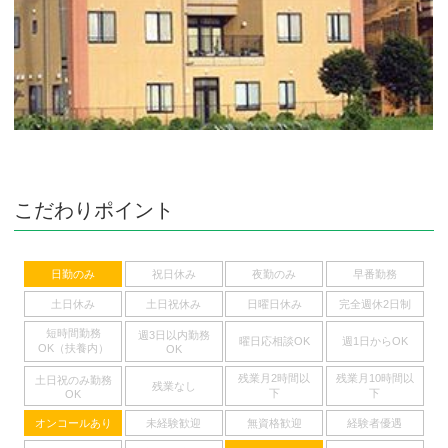
こだわりポイント
日勤のみ
祝日休み
夜勤のみ
早番勤務
土日休み
土日祝休み
日曜日休み
完全週休2日制
短時間勤務
週3日以内勤務
曜日応相談OK
週1日からOK
OK（扶養内）
OK
残業月2時間以
残業月10時間以
土日祝のみ勤務
残業なし
下
下
OK
オンコールあり
未経験歓迎
無資格歓迎
経験者優遇