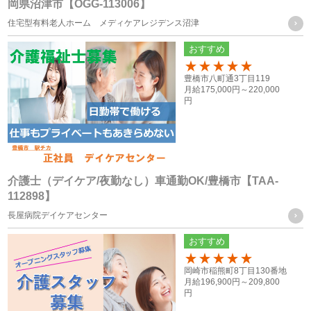
岡県沼津市【OGG-113006】
個人情報の第三者への提供
住宅型有料老人ホーム メディケアレジデンス沼津
当社は、次に掲げる場合を除き、お客様の個人情報を第三者
おすすめ
に提供することはございません。
100
豊橋市八町通3丁目119
月給
175,000円～
220,000
（１） ご本人様の同意がある場合
円
（２） 法令に基づく場合
（３） 人の生命、身体又は財産の保護のために必要がある場
合であって、ご本人様の同意を得ることが困難な場合
（４） 公衆衛生の向上又は児童の健全な育成の推進のために
介護士（デイケア/夜勤なし）車通勤OK/豊橋市【TAA-
112898】
特に必要がある場合であって、ご本人様の同意を得ることが
長屋病院デイケアセンター
困難な場合
（５） 国の機関もしくは地方公共団体又はその委託を受けた
おすすめ
者が法令の定める事務を遂行することに対して協力する必要
100
岡崎市稲熊町8丁目130番地
がある場合であって、ご本人様の同意を得ることによって当
月給
196,900円～
209,800
円
該事務の遂行に支障を及ぼすおそれがある場合