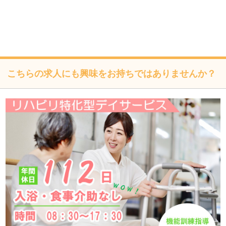
び是正、その他の安全管理のために必要かつ適切な措置を
講じるよう努めます。
個人情報保護に関する法令、国の定める指針、業界規範・
慣習、公序良俗を遵守します。
こちらの求人にも興味をお持ちではありませんか？
個人情報の取扱いについて
株式会社フォーテック（以下「当社」といいます）は、当プ
ライバシーポリシーを掲示し、当プライバシーポリシーに準
拠して提供されるサービス（以下「本サービス」といいま
す）の利用企業・団体等（以下「利用企業等」といいます）
および本サービスをご利用になる方（以下「ユーザー」とい
います）のプライバシーを尊重し、ユーザーの個人情報の管
理に細心の注意を払い、これを取扱うものとします。