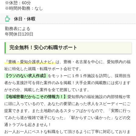
※休憩：60分
※時間外勤務：なし
休日・休暇
勤務表による
年間休日120日
完全無料！安心の転職サポート
『豊橋・愛知介護求人ナビ』
は、豊橋・名古屋を中心に、愛知県内の福
祉に特化した就職・転職サポート会社です。
【ウソのない求人作成】
をモットーに１件１件施設を訪問し、採用担当
者から直接許可を得た案件のみを掲載！大手企業の掲載数には劣ります
がその分、掲載した案件を全て把握しています。
【地域密着だからこその情報力！】
愛知県内の福祉施設の内部情報が常
に頭に入っているので、あなたの要望にあった求人をスピーディーにご
提案できます。また土地勘のあるスタッフばかりなので、「実際に行っ
てみたら道が複雑で迷子になった」「駅からすごい遠かった」などの交
通トラブルも起きません！
お一人お一人にベストな転職をして頂けるように丁寧に対応しておりま