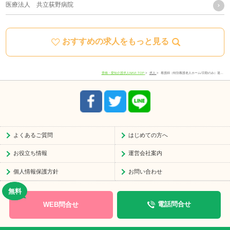
医療法人 共立荻野病院
に関しては下記の窓口にご連絡ください。
おすすめの求人をもっと見る
住所
愛知県豊川市宿町寺前66-1
電話番号
0533-78-4747
豊橋・愛知介護求人NAVI TOP
求人
看護師（特別養護老人ホーム/日勤のみ）退…
受付時間
8:30-17:30
よくあるご質問
はじめての方へ
お役立ち情報
運営会社案内
個人情報保護方針
お問い合わせ
WEB問合せ
電話問合せ