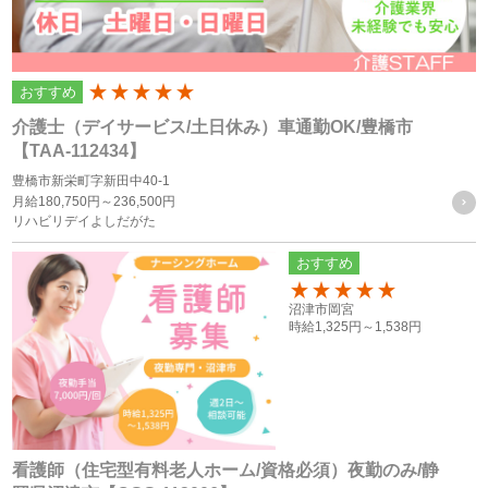
個人情報の利用目的
個人情報の利用目的は以下の通りです。利用目的を超えて利
おすすめ
200
用することはありません。
介護士（デイサービス/土日休み）車通勤OK/豊橋市
当サイトにおけるユーザーへのサービスの提供
【TAA-112434】
本サービスの利用に伴う連絡・各種お知らせ等の配信・送
豊橋市新栄町字新田中40-1
月給
180,750円～
236,500円
付
リハビリデイよしだがた
ユーザーの承諾・申込みに基づく、本サービス利用企業等
おすすめ
への個人情報の提供
属性情報･端末情報・位置情報・行動履歴等に基づく広
150
沼津市岡宮
告・コンテンツ等の配信・表示、本サービスの提供
時給
1,325円～
1,538円
本サービスの改善・新規サービスの開発・マーケティング
活動
本サービスに関するご意見、お問い合わせの確認・回答
看護師（住宅型有料老人ホーム/資格必須）夜勤のみ/静