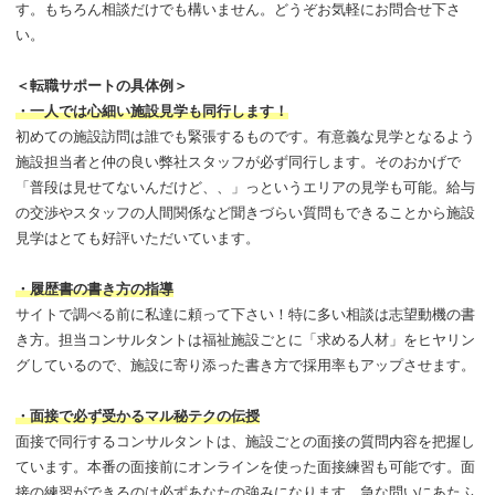
す。もちろん相談だけでも構いません。どうぞお気軽にお問合せ下さ
い。
＜転職サポートの具体例＞
・一人では心細い施設見学も同行します！
初めての施設訪問は誰でも緊張するものです。有意義な見学となるよう
施設担当者と仲の良い弊社スタッフが必ず同行します。そのおかげで
「普段は見せてないんだけど、、」っというエリアの見学も可能。給与
の交渉やスタッフの人間関係など聞きづらい質問もできることから施設
見学はとても好評いただいています。
・履歴書の書き方の指導
サイトで調べる前に私達に頼って下さい！特に多い相談は志望動機の書
き方。担当コンサルタントは福祉施設ごとに「求める人材」をヒヤリン
グしているので、施設に寄り添った書き方で採用率もアップさせます。
・面接で必ず受かるマル秘テクの伝授
面接で同行するコンサルタントは、施設ごとの面接の質問内容を把握し
ています。本番の面接前にオンラインを使った面接練習も可能です。面
接の練習ができるのは必ずあなたの強みになります。急な問いにあたふ