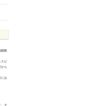
掲載数
をスピ
駅から
軽にお
す。そ