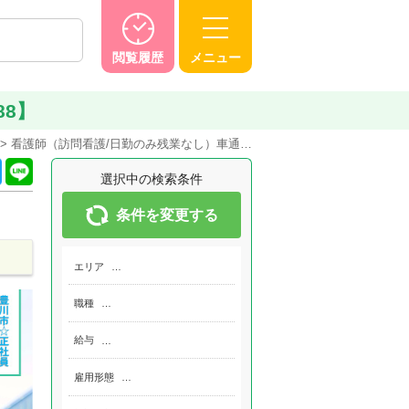
閲覧履歴
メニュー
88】
看護師（訪問看護/日勤のみ残業なし）車通…
選択中の検索条件
条件を変更する
エリア
…
職種
…
給与
…
雇用形態
…