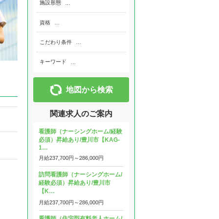
施設形態
…
資格
…
こだわり条件
…
キーワード
…
地図から検索
関連求人のご案内
看護師（ナーシングホーム/経験
必須）昇給あり/豊川市【KAG-
1…
月給
237,700円～
286,000円
訪問看護師（ナーシングホーム/
経験必須）昇給あり/豊川市
【K…
月給
237,700円～
286,000円
看護師（住宅型有料老人ホーム/