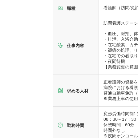
看護師（訪問/免
職種
訪問看護ステー
・血圧、脈拍、
・排泄、入浴介
・在宅酸素、カ
仕事内容
・褥瘡の処理、
・在宅での看取
・夜間待機
【業務変更の範
正看護師の資格
病院における看護
求める人材
普通自動車免許
※業務上車の使用
変形労働時間制1
08：30～17：30
休憩時間 60分
勤務時間
時間外なし
※夜間オンコー