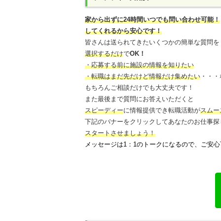
家から出ずに24時間いつでも問い合わせ可能
！
してくれるから安心です！
皆さんは送られてきたいくつかの簡単な質問を
選択するだけ
で
OK！
・応募する前に施設の情報を知りたい
・転職はまだ先だけど情報だけ集めたい
・・・
もちろんご相談だけでも大丈夫です！
また最後まで質問にお答えいただくと
スピーディー
に情報提供でき
転職活動が
スムー
下記のバナーをクリックしてあなたのお仕事探
スタートさせましょう！
メッセージは1：1のトークになるので、ご安心