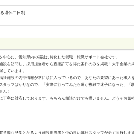
よる週休二日制
を中心に、愛知県内の福祉に特化した就職・転職サポート会社です。
施設を訪問し、採用担当者から直接許可を得た案件のみを掲載！大手企業の
握しています。
福祉施設の内部情報が常に頭に入っているので、あなたの要望にあった求人
スタッフばかりなので、「実際に行ってみたら道が複雑で迷子になった」「
せん！
に丁寧に対応しております。もちろん相談だけでも構いません。どうぞお気
有意義な見学となるよう施設担当者と仲の良い弊社スタッフが必ず同行しま