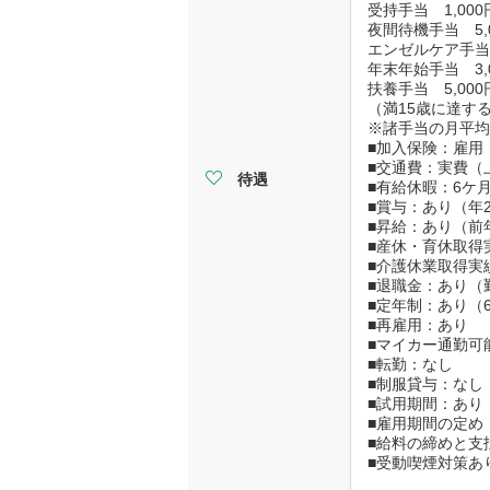
受持手当 1,000
夜間待機手当 5,0
エンゼルケア手当 
年末年始手当 3,0
扶養手当 5,000円
（満15歳に達す
※諸手当の月平均 
■加入保険：雇用
■交通費：実費（上
待遇
■有給休暇：6ケ月
■賞与：あり（年2
■昇給：あり（前年
■産休・育休取得
■介護休業取得実
■退職金：あり（
■定年制：あり（
■再雇用：あり
■マイカー通勤可
■転勤：なし
■制服貸与：なし
■試用期間：あり
■雇用期間の定め
■給料の締めと支
■受動喫煙対策あ