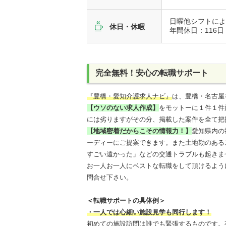
日曜他シフトに
休日・休暇
年間休日：116日
完全無料！安心の転職サポート
『豊橋・愛知介護求人ナビ』
は、豊橋・名古屋
【ウソのない求人作成】
をモットーに１件１件
には劣りますがその分、掲載した案件を全て把
【地域密着だからこその情報力！】
愛知県内の
ーディーにご提案できます。また土地勘のある
すごい遠かった」などの交通トラブルも起きま
お一人お一人にベストな転職をして頂けるよう
問合せ下さい。
＜転職サポートの具体例＞
・一人では心細い施設見学も同行します！
初めての施設訪問は誰でも緊張するものです。