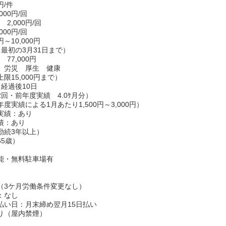
円/件
00円/回
2,000円/回
00円/回
～10,000円
る最初の3月31日まで）
77,000円
 労災 厚生 健康
限15,000円まで）
経過後10日
回・前年度実績 4.0ｹ月分）
度実績による1月あたり1,500円～3,000円）
実績：あり
績：あり
勤続3年以上）
65歳）
能・無料駐車場有
（3ケ月労働条件変更なし）
：なし
払い日：月末締め翌月15日払い
り（屋内禁煙）