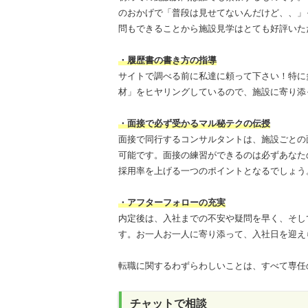
のおかげで「普段は見せてないんだけど、、」
問もできることから施設見学はとても好評いた
・履歴書の書き方の指導
サイトで調べる前に私達に頼って下さい！特に
材」をヒヤリングしているので、施設に寄り添
・面接で必ず受かるマル秘テクの伝授
面接で同行するコンサルタントは、施設ごとの
可能です。面接の練習ができるのは必ずあなた
採用率を上げる一つのポイントとなるでしょう
・アフターフォローの充実
内定後は、入社までの不安や疑問を早く、そし
す。お一人お一人に寄り添って、入社日を迎え
転職に関するわずらわしいことは、すべて専任
チャットで相談