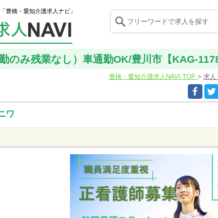
「豊橋・愛知介護求人ナビ」
勤のみ残業なし）車通勤OK/豊川市【KAG-117
豊橋・愛知介護求人NAVI TOP
求人
ニワ