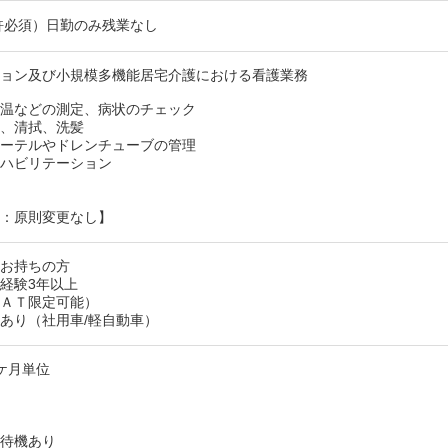
許必須）日勤のみ残業なし
ション及び小規模多機能居宅介護における看護業務
体温などの測定、病状のチェック
助、清拭、洗髪
テーテルやドレンチューブの管理
リハビリテーション
り
囲：原則変更なし】
をお持ちの方
経験3年以上
（ＡＴ限定可能）
あり（社用車/軽自動車）
ケ月単位
ル待機あり