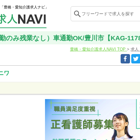
「豊橋・愛知介護求人ナビ」
勤のみ残業なし）車通勤OK/豊川市【KAG-117
豊橋・愛知介護求人NAVI TOP
求人
ニワ