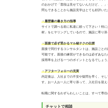
のおかげで「普段は見せてないんだけど、、」
問もできることから施設見学はとても好評いた
・履歴書の書き方の指導
サイトで調べる前に私達に頼って下さい！特に
材」をヒヤリングしているので、施設に寄り添
・面接で必ず受かるマル秘テクの伝授
面接で同行するコンサルタントは、施設ごとの
可能です。面接の練習ができるのは必ずあなた
採用率を上げる一つのポイントとなるでしょう
・アフターフォローの充実
内定後は、入社までの不安や疑問を早く、そし
す。お一人お一人に寄り添って、入社日を迎え
転職に関するわずらわしいことは、すべて専任
チャットで相談