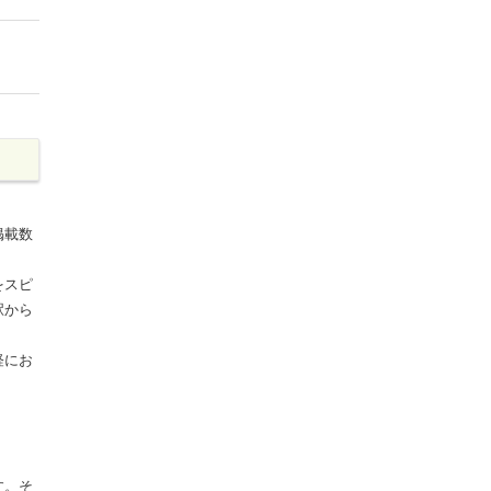
掲載数
をスピ
駅から
軽にお
す。そ