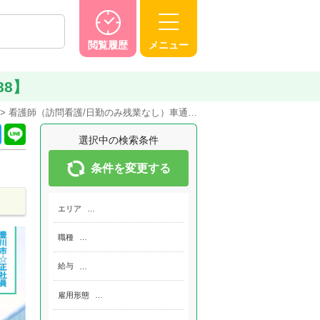
閲覧履歴
メニュー
88】
看護師（訪問看護/日勤のみ残業なし）車通…
選択中の検索条件
条件を変更する
エリア
…
職種
…
給与
…
雇用形態
…