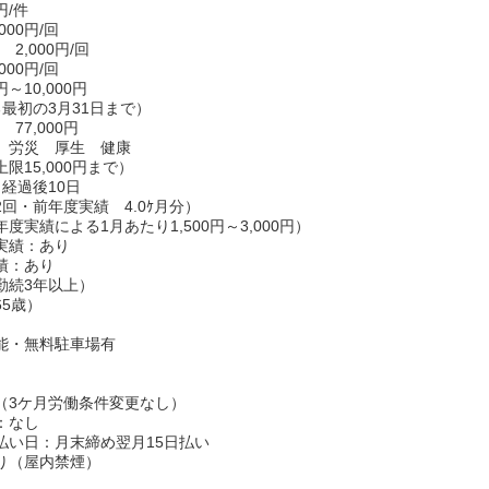
円/件
00円/回
2,000円/回
00円/回
～10,000円
る最初の3月31日まで）
77,000円
 労災 厚生 健康
限15,000円まで）
経過後10日
回・前年度実績 4.0ｹ月分）
度実績による1月あたり1,500円～3,000円）
実績：あり
績：あり
勤続3年以上）
65歳）
能・無料駐車場有
（3ケ月労働条件変更なし）
：なし
払い日：月末締め翌月15日払い
り（屋内禁煙）