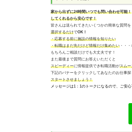
家から出ずに24時間いつでも問い合わせ可能
！
してくれるから安心です！
皆さんは送られてきたいくつかの簡単な質問を
選択するだけ
で
OK！
・応募する前に施設の情報を知りたい
・転職はまだ先だけど情報だけ集めたい
・・・
もちろんご相談だけでも大丈夫です！
また最後まで質問にお答えいただくと
スピーディー
に情報提供でき
転職活動が
スムー
下記のバナーをクリックしてあなたのお仕事探
スタートさせましょう！
メッセージは1：1のトークになるので、ご安心