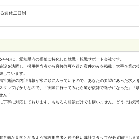
よる週休二日制
を中心に、愛知県内の福祉に特化した就職・転職サポート会社です。
施設を訪問し、採用担当者から直接許可を得た案件のみを掲載！大手企業の
握しています。
福祉施設の内部情報が常に頭に入っているので、あなたの要望にあった求人
スタッフばかりなので、「実際に行ってみたら道が複雑で迷子になった」「
せん！
に丁寧に対応しております。もちろん相談だけでも構いません。どうぞお気
有意義な見学となるよう施設担当者と仲の良い弊社スタッフが必ず同行しま