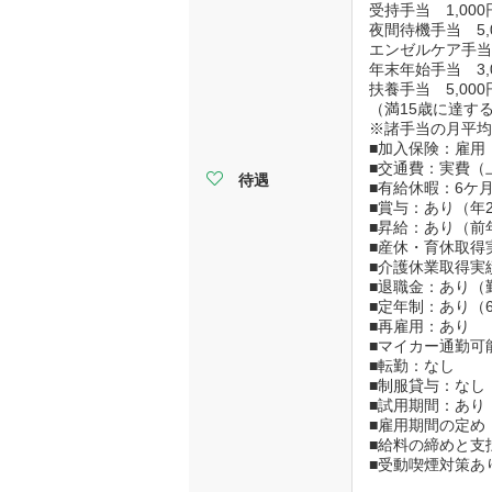
受持手当 1,000
夜間待機手当 5,0
エンゼルケア手当 
年末年始手当 3,0
扶養手当 5,000円
（満15歳に達す
※諸手当の月平均 
■加入保険：雇用
■交通費：実費（上
待遇
■有給休暇：6ケ月
■賞与：あり（年2
■昇給：あり（前年
■産休・育休取得
■介護休業取得実
■退職金：あり（
■定年制：あり（
■再雇用：あり
■マイカー通勤可
■転勤：なし
■制服貸与：なし
■試用期間：あり
■雇用期間の定め
■給料の締めと支
■受動喫煙対策あ