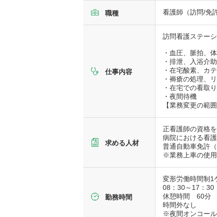
看護師（訪問/免
職種
訪問看護ステー
・血圧、脈拍、
・排泄、入浴介
・在宅酸素、カ
仕事内容
・褥瘡の処理、
・在宅での看取
・夜間待機
【業務変更の範
正看護師の資格
病院における看護
求める人材
普通自動車免許
※業務上車の使用
変形労働時間制1
08：30～17：30
休憩時間 60分
勤務時間
時間外なし
※夜間オンコー