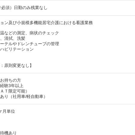
許必須）日勤のみ残業なし
ション及び小規模多機能居宅介護における看護業務
体温などの測定、病状のチェック
助、清拭、洗髪
テーテルやドレンチューブの管理
リハビリテーション
り
囲：原則変更なし】
をお持ちの方
経験3年以上
（ＡＴ限定可能）
あり（社用車/軽自動車）
ケ月単位
ル待機あり