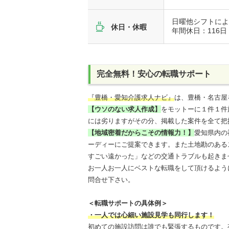
日曜他シフトに
休日・休暇
年間休日：116日
完全無料！安心の転職サポート
『豊橋・愛知介護求人ナビ』
は、豊橋・名古屋
【ウソのない求人作成】
をモットーに１件１件
には劣りますがその分、掲載した案件を全て把
【地域密着だからこその情報力！】
愛知県内の
ーディーにご提案できます。また土地勘のある
すごい遠かった」などの交通トラブルも起きま
お一人お一人にベストな転職をして頂けるよう
問合せ下さい。
＜転職サポートの具体例＞
・一人では心細い施設見学も同行します！
初めての施設訪問は誰でも緊張するものです。