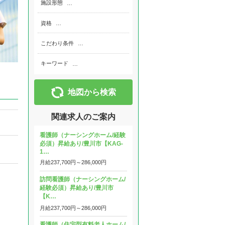
施設形態
…
資格
…
こだわり条件
…
キーワード
…
地図から検索
関連求人のご案内
看護師（ナーシングホーム/経験
必須）昇給あり/豊川市【KAG-
1…
月給
237,700円～
286,000円
訪問看護師（ナーシングホーム/
経験必須）昇給あり/豊川市
【K…
月給
237,700円～
286,000円
看護師（住宅型有料老人ホーム/