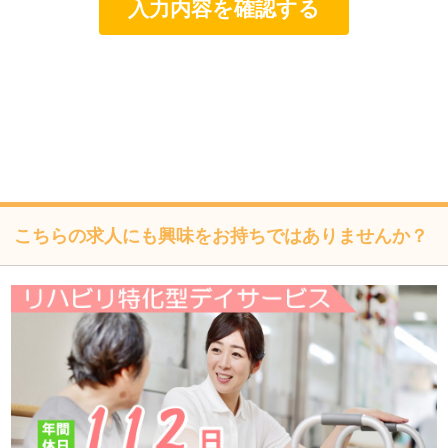
個人情報は、適法かつ適正な方法で取得します。
個人情報は、本人の同意なく第三者に提供しません。
個人情報の管理にあたっては、漏洩・滅失・毀損の防止及
び是正、その他の安全管理のために必要かつ適切な措置を
講じるよう努めます。
個人情報保護に関する法令、国の定める指針、業界規範・
慣習、公序良俗を遵守します。
こちらの求人にも興味をお持ちではありませんか？
個人情報の取扱いについて
株式会社フォーテック（以下「当社」といいます）は、当プ
ライバシーポリシーを掲示し、当プライバシーポリシーに準
拠して提供されるサービス（以下「本サービス」といいま
す）の利用企業・団体等（以下「利用企業等」といいます）
および本サービスをご利用になる方（以下「ユーザー」とい