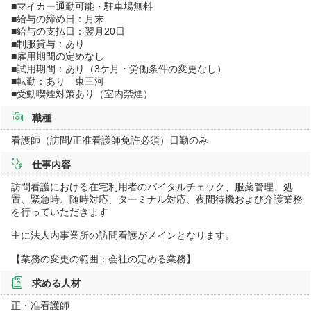
■マイカー通勤可能・駐車場無料
■給与の締め日：月末
■給与の支払日：翌月20日
■制服貸与：あり
■雇用期間の定めなし
■試用期間：あり（3ケ月・労働条件の変更なし）
■転勤：あり 東三河
■受動喫煙対策あり（室内禁煙）
職種
看護師（訪問/正准看護師免許必須）日勤のみ
仕事内容
訪問看護における在宅利用者のバイタルチェック、服薬管理、処
置、緊急時、随時対応、ターミナル対応、夜間待機および介護業務
を行っていただきます
主に法人内事業所の訪問看護がメインとなります。
【業務の変更の範囲：会社の定める業務】
求める人材
正・准看護師