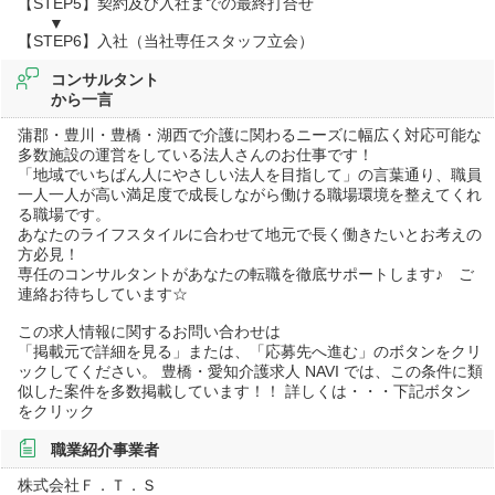
【STEP5】契約及び入社までの最終打合せ
▼
【STEP6】入社（当社専任スタッフ立会）
コンサルタント
から一言
蒲郡・豊川・豊橋・湖西で介護に関わるニーズに幅広く対応可能な
多数施設の運営をしている法人さんのお仕事です！
「地域でいちばん人にやさしい法人を目指して」の言葉通り、職員
一人一人が高い満足度で成長しながら働ける職場環境を整えてくれ
る職場です。
あなたのライフスタイルに合わせて地元で長く働きたいとお考えの
方必見！
専任のコンサルタントがあなたの転職を徹底サポートします♪ ご
連絡お待ちしています☆
この求人情報に関するお問い合わせは
「掲載元で詳細を見る」または、「応募先へ進む」のボタンをクリ
ックしてください。 豊橋・愛知介護求人 NAVI では、この条件に類
似した案件を多数掲載しています！！ 詳しくは・・・下記ボタン
をクリック
職業紹介事業者
株式会社Ｆ．Ｔ．Ｓ