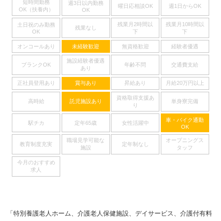
短時間勤務
週3日以内勤務
曜日応相談OK
週1日からOK
OK（扶養内）
OK
残業月2時間以
残業月10時間以
土日祝のみ勤務
残業なし
下
下
OK
オンコールあり
未経験歓迎
無資格歓迎
経験者優遇
施設経験者優遇
ブランクOK
年齢不問
交通費支給
あり
正社員登用あり
賞与あり
昇給あり
月給20万円以上
資格取得支援あ
高時給
託児施設あり
単身寮完備
り
車・バイク通勤
駅チカ
定年65歳
女性活躍中
OK
職場見学可能な
オープニングス
教育制度充実
定年制なし
施設
タッフ
今月のおすすめ
求人
「特別養護老人ホーム、介護老人保健施設、デイサービス、介護付有料