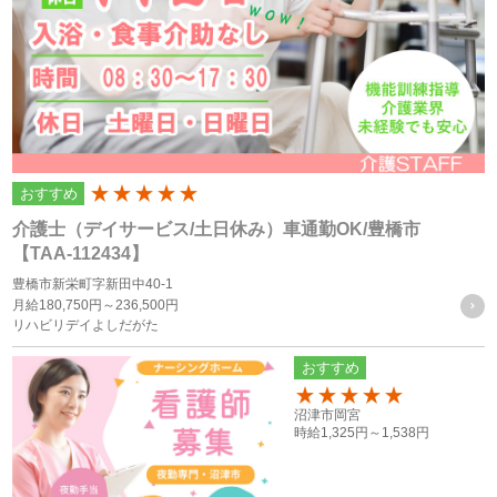
います）のプライバシーを尊重し、ユーザーの個人情報の管
理に細心の注意を払い、これを取扱うものとします。
個人情報の利用目的
個人情報の利用目的は以下の通りです。利用目的を超えて利
おすすめ
200
用することはありません。
介護士（デイサービス/土日休み）車通勤OK/豊橋市
当サイトにおけるユーザーへのサービスの提供
【TAA-112434】
本サービスの利用に伴う連絡・各種お知らせ等の配信・送
豊橋市新栄町字新田中40-1
月給
180,750円～
236,500円
付
リハビリデイよしだがた
ユーザーの承諾・申込みに基づく、本サービス利用企業等
おすすめ
への個人情報の提供
属性情報･端末情報・位置情報・行動履歴等に基づく広
150
沼津市岡宮
告・コンテンツ等の配信・表示、本サービスの提供
時給
1,325円～
1,538円
本サービスの改善・新規サービスの開発・マーケティング
活動