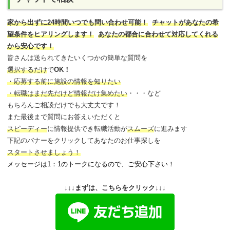
家から出ずに24時間いつでも問い合わせ可能
！
チャットがあなたの希
望条件をヒアリングします！
あなたの都合に合わせて対応してくれる
から安心です！
皆さんは送られてきたいくつかの簡単な質問を
選択するだけ
で
OK！
・応募する前に施設の情報を知りたい
・転職はまだ先だけど情報だけ集めたい
・・・など
もちろんご相談だけでも大丈夫です！
また最後まで質問にお答えいただくと
スピーディー
に情報提供でき
転職活動が
スムーズ
に進みます
下記のバナーをクリックしてあなたのお仕事探しを
スタートさせましょう！
メッセージは1：1のトークになるので、ご安心下さい！
↓↓↓まずは、こちらをクリック↓↓↓