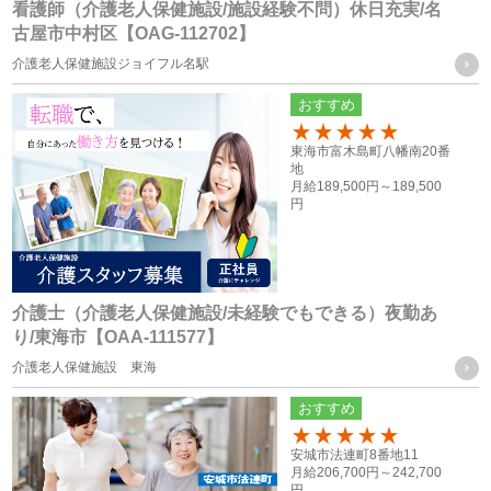
看護師（介護老人保健施設/施設経験不問）休日充実/名
従業員員や登録スタッフの方の個人情報
古屋市中村区【OAG-112702】
・人事労務管理に関わる諸手続き（年金、労働保険等）を行
介護老人保健施設ジョイフル名駅
う際に、当社グループ各社の人事担当者がその目的の限りに
おすすめ
おいて使用するため
100
・ご家族等の氏名、住所、電話番号は、法令に基づく各種手
東海市富木島町八幡南20番
地
続きの他、本人に万一のことがあった際の緊急連絡先として
月給
189,500円～
189,500
円
の使用の為
・当社グループ各社間における人員配置を検討する際の資料
とするため
介護士（介護老人保健施設/未経験でもできる）夜勤あ
応募者の方の個人情報
り/東海市【OAA-111577】
・採用活動における各種の告知や連絡（電話、メール、郵
介護老人保健施設 東海
送、ファックス送信等）のため
おすすめ
・採用応募者への当社グループ各社の事業やその職務等に関
100
安城市法連町8番地11
する各種情報を提供するため
月給
206,700円～
242,700
・採用応募者の管理及び本人確認を行うため
円