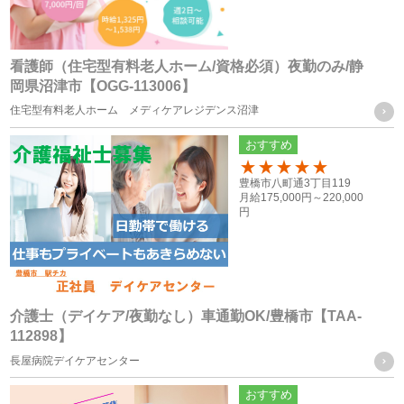
本サービスに関するご意見、お問い合わせの確認・回答
看護師（住宅型有料老人ホーム/資格必須）夜勤のみ/静
岡県沼津市【OGG-113006】
個人情報の第三者への提供
住宅型有料老人ホーム メディケアレジデンス沼津
当社は、次に掲げる場合を除き、お客様の個人情報を第三者
おすすめ
に提供することはございません。
100
豊橋市八町通3丁目119
月給
175,000円～
220,000
（１） ご本人様の同意がある場合
円
（２） 法令に基づく場合
（３） 人の生命、身体又は財産の保護のために必要がある場
合であって、ご本人様の同意を得ることが困難な場合
（４） 公衆衛生の向上又は児童の健全な育成の推進のために
介護士（デイケア/夜勤なし）車通勤OK/豊橋市【TAA-
112898】
特に必要がある場合であって、ご本人様の同意を得ることが
長屋病院デイケアセンター
困難な場合
（５） 国の機関もしくは地方公共団体又はその委託を受けた
おすすめ