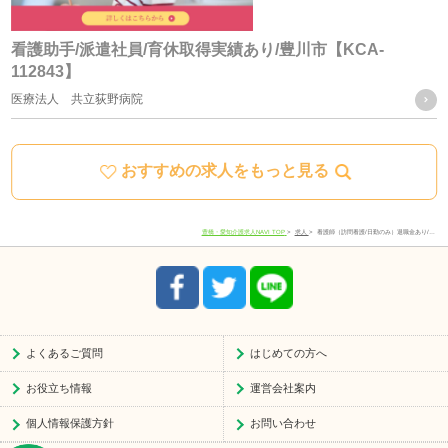
ご質問及びご苦情の窓口
看護助手/派遣社員/育休取得実績あり/豊川市【KCA-
112843】
当社における個人データの取り扱いに関するご質問やご苦情
医療法人 共立荻野病院
に関しては下記の窓口にご連絡ください。
おすすめの求人をもっと見る
住所
愛知県豊川市宿町寺前66-1
電話番号
0533-78-4747
豊橋・愛知介護求人NAVI TOP
求人
看護師（訪問看護/日勤のみ）退職金あり/…
受付時間
8:30-17:30
よくあるご質問
はじめての方へ
お役立ち情報
運営会社案内
個人情報保護方針
お問い合わせ