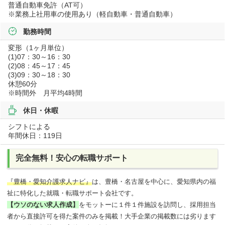
普通自動車免許（AT可）
※業務上社用車の使用あり（軽自動車・普通自動車）
勤務時間
変形（1ヶ月単位）
(1)07：30～16：30
(2)08：45～17：45
(3)09：30～18：30
休憩60分
※時間外 月平均4時間
休日・休暇
シフトによる
年間休日：119日
完全無料！安心の転職サポート
『豊橋・愛知介護求人ナビ』
は、豊橋・名古屋を中心に、愛知県内の福
祉に特化した就職・転職サポート会社です。
【ウソのない求人作成】
をモットーに１件１件施設を訪問し、採用担当
者から直接許可を得た案件のみを掲載！大手企業の掲載数には劣ります