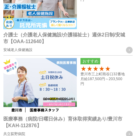
お取引様に関する個人情報
・当社グループ会社におけるサービスの提供、ご連絡、各種
打ち合わせのため
介護士（介護老人保健施設/介護福祉士）週休2日制/安城
市【OAA-112640】
・各種お問合せ及びご要望事項への対応の為
安城老人保健施設
共同利用する個人情報の取得方法
おすすめ
従業員や登録スタッフの方の個人情報
100
豊川市三上町雨谷口32番地
・入社時又は登録時にお預かりした履歴書や入社手続きに必
月給
187,500円～
203,500
円
要なその他の書類、お問い合わせフォーム、メール、口頭
（電話等）、その他書面による取得
応募者の方への個人情報
・採用応募時に取得した履歴書、お問い合せフォーム、エン
医療事務（病院/日曜日休み）育休取得実績あり/豊川市
【KAH-112876】
トリーフォーム、口頭（電話等）による取得
共立荻野病院
・就職斡旋サイトや人材紹介会社からの通知による取得