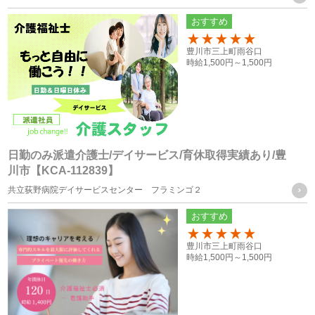
おすすめ
お取引様の個人情報
100
豊川市三上町雨谷口
・お問い合せフォーム、求人依頼フォーム、口頭（電話等）
時給
1,500円～
1,500円
またはFAXによる取得
個人情報の管理について責任を有する者の名称
・株式会社フォーテック
日勤のみ派遣介護士/デイサービス/育休取得実績あり/豊
川市【KCA-112839】
統計処理されたデータの利用
共立荻野病院デイサービスセンター フラミンゴ２
おすすめ
当社は、提供を受けた個人情報をもとに、個人を特定できな
いよう加工した統計データを作成することがあります。個人
100
豊川市三上町雨谷口
時給
1,500円～
1,500円
を特定できない統計データについては、当社は何ら制限なく
利用することができるものとします。