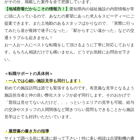
がその分、掲載した案件を全て把握しています。
【地域密着だからこその情報力！】
愛知県内の福祉施設の内部情報が常
に頭に入っているので、あなたの要望にあった求人をスピーディーにご
提案できます。また土地勘のあるスタッフばかりなので、「実際に行っ
てみたら道が複雑で迷子になった」「駅からすごい遠かった」などの交
通トラブルも起きません！
お一人お一人にベストな転職をして頂けるように丁寧に対応しておりま
す。もちろん相談だけでも構いません。どうぞお気軽にお問合せ下さ
い。
＜転職サポートの具体例＞
・一人では心細い施設見学も同行します！
初めての施設訪問は誰でも緊張するものです。有意義な見学となるよう
施設担当者と仲の良い弊社スタッフが必ず同行します。そのおかげで
「普段は見せてないんだけど、、」っというエリアの見学も可能。給与
の交渉やスタッフの人間関係など聞きづらい質問もできることから施設
見学はとても好評いただいています。
・履歴書の書き方の指導
サイトで調べる前に私達に頼って下さい！特に多い相談は志望動機の書