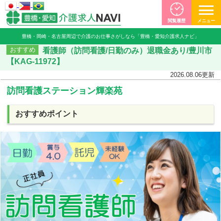
閲覧履歴
メニュー
豊橋・岡崎・名古屋周辺で介護のお仕事さがしなら「豊橋・愛知介護求人ナビ」
看護師（訪問看護/日勤のみ）退職金あり/豊川市
おすすめ
【KAG-11972】
2026.08.06
更新
訪問看護ステーション輝楽苑
おすすめポイント