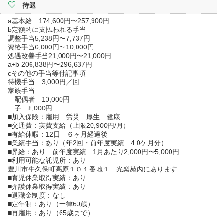
待遇
a基本給 174,600円〜257,900円
b定額的に支払われる手当
調整手当5,238円〜7,737円
資格手当6,000円〜10,000円
処遇改善手当21,000円〜21,000円
a+b 206,838円〜296,637円
cその他の手当等付記事項
待機手当 3,000円／回
家族手当
配偶者 10,000円
子 8,000円
■加入保険：雇用 労災 厚生 健康
■交通費：実費支給（上限20,900円/月）
■有給休暇：12日 ６ヶ月経過後
■業績手当：あり（年2回・前年度実績 4.0ケ月分）
■昇給：あり 前年度実績 1月あたり2,000円〜5,000円
■利用可能な託児所：あり
豊川市牛久保町高原１０１番地１ 光楽苑内にあります
■育児休業取得実績：あり
■介護休業取得実績：あり
■退職金制度：なし
■定年制：あり（一律60歳）
■再雇用：あり（65歳まで）