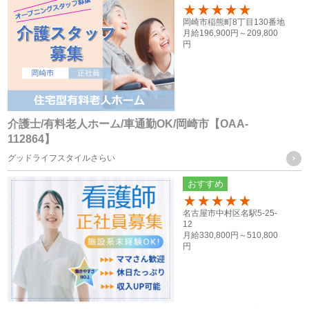
者が法令の定める事務を遂行することに対して協力する必要
100
岡崎市稲熊町8丁目130番地
がある場合であって、ご本人様の同意を得ることによって当
月給
196,900円～
209,800
円
該事務の遂行に支障を及ぼすおそれがある場合
（６） 業務を円滑に遂行するため、利用目的の達成に必要な
範囲内で個人情報の取扱いの全部又は一部を委託する場合
介護士/有料老人ホーム/車通勤OK/岡崎市【OAA-
個人情報の共同利用
112864】
グッドライフスタイルさらい
当社は、お客様から取得した個人情報を、下記に記載したグ
おすすめ
ループ会社間で共同利用をする場合があります。
100
名古屋市中村区名駅5-25-
12
共同利用するものの範囲
月給
330,800円～
510,800
円
・株式会社F.T.S
・株式会社フォーテック.プロ
共同利用する個人情報の項目及び利用目的