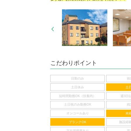
こだわりポイント
日勤のみ
祝
土日休み
土
短時間勤務OK（扶養内）
週3日
土日祝のみ勤務OK
残
オンコールあり
未
ブランクOK
施設経
正社員登用あり
賞