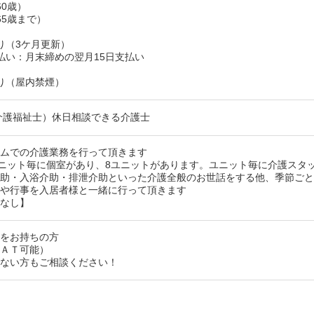
60歳）
65歳まで）
り（3ケ月更新）
払い：月末締めの翌月15日支払い
り（屋内禁煙）
介護福祉士）休日相談できる介護士
ームでの介護業務を行って頂きます
ユニット毎に個室があり、8ユニットがあります。ユニット毎に介護スタ
介助・入浴介助・排泄介助といった介護全般のお世話をする他、季節ご
ンや行事を入居者様と一緒に行って頂きます
更なし】
格をお持ちの方
（ＡＴ可能）
でない方もご相談ください！