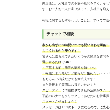
内定後は、入社までの不安や疑問を早く、そし
す。お一人お一人に寄り添って、入社日を迎え
転職に関するわずらわしいことは、すべて専任
チャットで相談
家から出ずに24時間いつでも問い合わせ可能
！
してくれるから安心です！
皆さんは送られてきたいくつかの簡単な質問を
選択するだけ
で
OK！
・応募する前に施設の情報を知りたい
・転職はまだ先だけど情報だけ集めたい
・・・
もちろんご相談だけでも大丈夫です！
また最後まで質問にお答えいただくと
スピーディー
に情報提供でき
転職活動が
スムー
下記のバナーをクリックしてあなたのお仕事探
スタートさせましょう！
メッセージは1：1のトークになるので、ご安心