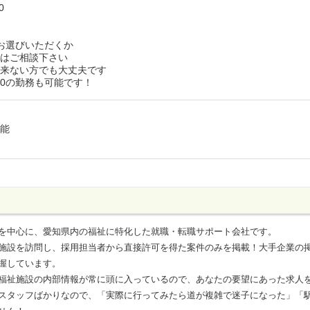
0
からお選びいただくか
間はご相談下さい
出来ない方でも大丈夫です
：00の勤務も可能です！
可能
を中心に、愛知県内の福祉に特化した就職・転職サポート会社です。
施設を訪問し、採用担当者から直接許可を得た案件のみを掲載！大手企業の
握しています。
福祉施設の内部情報が常に頭に入っているので、あなたの要望にあった求人
スタッフばかりなので、「実際に行ってみたら道が複雑で迷子になった」「