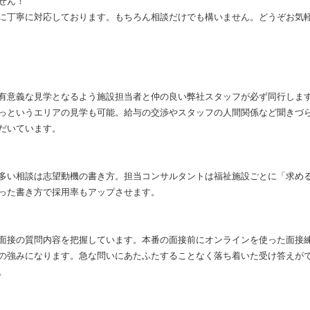
せん！
に丁寧に対応しております。もちろん相談だけでも構いません。どうぞお気
有意義な見学となるよう施設担当者と仲の良い弊社スタッフが必ず同行しま
っというエリアの見学も可能。給与の交渉やスタッフの人間関係など聞きづ
だいています。
多い相談は志望動機の書き方。担当コンサルタントは福祉施設ごとに「求め
った書き方で採用率もアップさせます。
面接の質問内容を把握しています。本番の面接前にオンラインを使った面接
の強みになります。急な問いにあたふたすることなく落ち着いた受け答えが
。