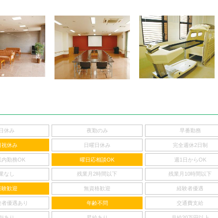
日休み
夜勤のみ
早番勤務
日祝休み
日曜日休み
完全週休2日制
以内勤務OK
曜日応相談OK
週1日からOK
業なし
残業月2時間以下
残業月10時間以下
経験歓迎
無資格歓迎
経験者優遇
験者優遇あり
年齢不問
交通費支給
与あり
昇給あり
月給20万円以上