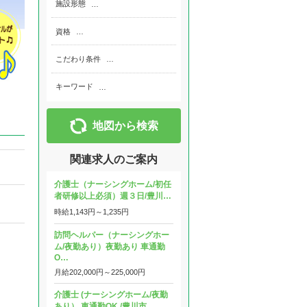
施設形態
…
資格
…
こだわり条件
…
キーワード
…
地図から検索
関連求人のご案内
介護士（ナーシングホーム/初任
者研修以上必須）週３日/豊川…
時給
1,143円～
1,235円
訪問ヘルパー（ナーシングホー
ム/夜勤あり）夜勤あり 車通勤
O…
月給
202,000円～
225,000円
介護士 (ナーシングホーム/夜勤
あり） 車通勤OK /豊川市