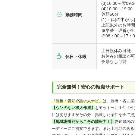
(3)16:30～翌09:3
(4)10:00～19:00
休憩60分
勤務時間
(1)～(4)の中
上記以外のお時
※早番・遅番が
※08：00～17
土日祝休み可能
お休みの相談が
休日・休暇
夜勤なし可能
完全無料！安心の転職サポート
『豊橋・愛知介護求人ナビ』
は、豊橋・名古屋
【ウソのない求人作成】
をモットーに１件１件
には劣りますがその分、掲載した案件を全て把
【地域密着だからこその情報力！】
愛知県内の
ーディーにご提案できます。また土地勘のある