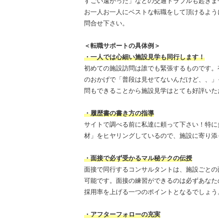
すごい遠かった」などの交通トラブルも起きま
お一人お一人にベストな転職をして頂けるよう
問合せ下さい。
＜転職サポートの具体例＞
・一人では心細い施設見学も同行します！
初めての施設訪問は誰でも緊張するものです。
のおかげで「普段は見せてないんだけど、、」
問もできることから施設見学はとても好評いた
・履歴書の書き方の指導
サイトで調べる前に私達に頼って下さい！特に
材」をヒヤリングしているので、施設に寄り添
・面接で必ず受かるマル秘テクの伝授
面接で同行するコンサルタントは、施設ごとの
可能です。面接の練習ができるのは必ずあなた
採用率を上げる一つのポイントとなるでしょう
・アフターフォローの充実