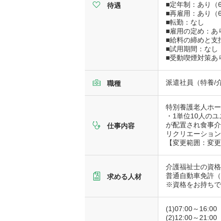
■定年制：あり（
待遇
■再雇用：あり（
■転勤：なし
■雇用の定め：あ
■給料の締めと支
■試用期間：なし
■受動喫煙対策あ
派遣社員（特養/
職種
特別養護老人ホ
・1単位10人の
が配置され食事
仕事内容
リクリエーショ
【変更範囲：変
介護福祉士の資
普通自動車免許
求める人材
※資格をお持ち
(1)07:00～16:00
(2)12:00～21:00