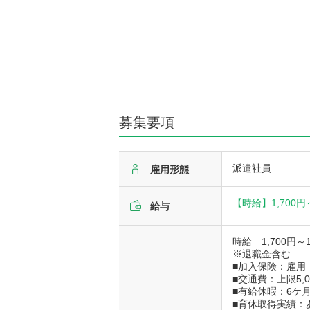
募集要項
派遣社員
雇用形態
【時給】
1,700円
給与
時給 1,700円～1
※退職金含む
■加入保険：雇用
■交通費：上限5,
■有給休暇：6ケ月
■育休取得実績：