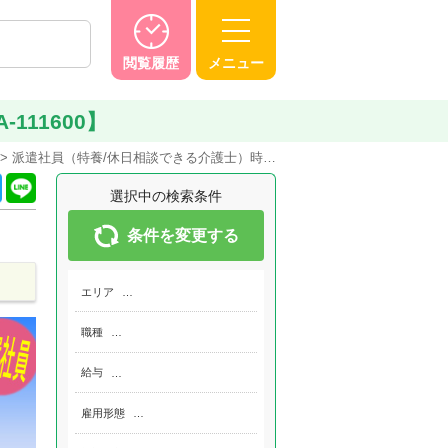
閲覧履歴
メニュー
111600】
派遣社員（特養/休日相談できる介護士）時…
選択中の検索条件
条件を変更する
エリア
…
職種
…
給与
…
雇用形態
…