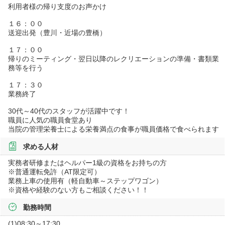
利用者様の帰り支度のお声かけ
１６：００
送迎出発（豊川・近場の豊橋）
１７：００
帰りのミーティング・翌日以降のレクリエーションの準備・書類業
務等を行う
１７：３０
業務終了
30代～40代のスタッフが活躍中です！
職員に人気の職員食堂あり
当院の管理栄養士による栄養満点の食事が職員価格で食べられます
求める人材
実務者研修またはヘルパー1級の資格をお持ちの方
※普通運転免許（AT限定可）
業務上車の使用有（軽自動車～ステップワゴン）
※資格や経験のない方もご相談ください！！
勤務時間
(1)08:30～17:30