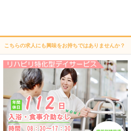
び是正、その他の安全管理のために必要かつ適切な措置を
講じるよう努めます。
個人情報保護に関する法令、国の定める指針、業界規範・
慣習、公序良俗を遵守します。
こちらの求人にも興味をお持ちではありませんか？
個人情報の取扱いについて
株式会社フォーテック（以下「当社」といいます）は、当プ
ライバシーポリシーを掲示し、当プライバシーポリシーに準
拠して提供されるサービス（以下「本サービス」といいま
す）の利用企業・団体等（以下「利用企業等」といいます）
および本サービスをご利用になる方（以下「ユーザー」とい
います）のプライバシーを尊重し、ユーザーの個人情報の管
理に細心の注意を払い、これを取扱うものとします。