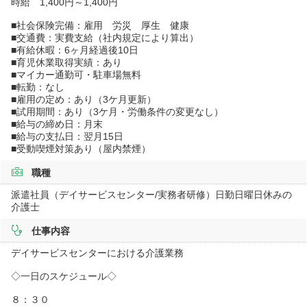
時給 1,400円～1,400円
■社会保険完備：雇用 労災 厚生 健康
■交通費：実費支給（社内規定により算出）
■有給休暇：6ヶ月経過後10日
■育児休業取得実績：あり
■マイカー通勤可・駐車場無料
■転勤：なし
■雇用の定め：あり（3ケ月更新）
■試用期間：あり（3ケ月・労働条件の変更なし）
■給与の締め日：月末
■給与の支払日：翌月15日
■受動喫煙対策あり（屋内禁煙）
職種
派遣社員（デイサービスセンター/実務者研修）日勤日曜日休みの
介護士
仕事内容
デイサービスセンターにおける介護業務
◇一日のスケジュール◇
８：３０