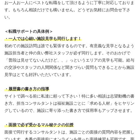
お一人お一人にベストな転職をして頂けるように丁寧に対応しておりま
す。もちろん相談だけでも構いません。どうぞお気軽にお問合せ下さ
い。
＜転職サポートの具体例＞
・一人では心細い施設見学も同行します！
初めての施設訪問は誰でも緊張するものです。有意義な見学となるよう
施設担当者と仲の良い弊社スタッフが必ず同行します。そのおかげで
「普段は見せてないんだけど、、」っというエリアの見学も可能。給与
の交渉やスタッフの人間関係など聞きづらい質問もできることから施設
見学はとても好評いただいています。
・履歴書の書き方の指導
サイトで調べる前に私達に頼って下さい！特に多い相談は志望動機の書
き方。担当コンサルタントは福祉施設ごとに「求める人材」をヒヤリン
グしているので、施設に寄り添った書き方で採用率もアップさせます。
・面接で必ず受かるマル秘テクの伝授
面接で同行するコンサルタントは、施設ごとの面接の質問内容を把握し
ています。本番の面接前にオンラインを使った面接練習も可能です。面