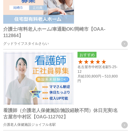
（６） 業務を円滑に遂行するため、利用目的の達成に必要な
範囲内で個人情報の取扱いの全部又は一部を委託する場合
介護士/有料老人ホーム/車通勤OK/岡崎市【OAA-
個人情報の共同利用
112864】
グッドライフスタイルさらい
当社は、お客様から取得した個人情報を、下記に記載したグ
おすすめ
ループ会社間で共同利用をする場合があります。
100
名古屋市中村区名駅5-25-
12
共同利用するものの範囲
月給
330,800円～
510,800
円
・株式会社F.T.S
・株式会社フォーテック.プロ
共同利用する個人情報の項目及び利用目的
看護師（介護老人保健施設/施設経験不問）休日充実/名
従業員員や登録スタッフの方の個人情報
古屋市中村区【OAG-112702】
・人事労務管理に関わる諸手続き（年金、労働保険等）を行
介護老人保健施設ジョイフル名駅