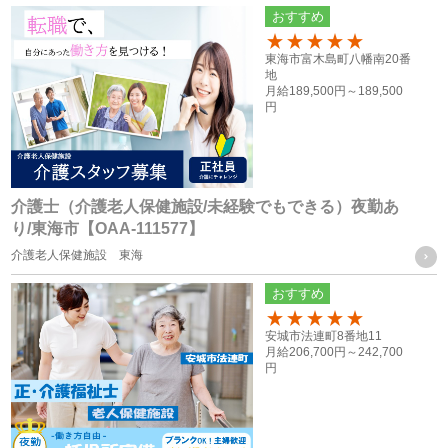
う際に、当社グループ各社の人事担当者がその目的の限りに
おすすめ
おいて使用するため
100
・ご家族等の氏名、住所、電話番号は、法令に基づく各種手
東海市富木島町八幡南20番
地
続きの他、本人に万一のことがあった際の緊急連絡先として
月給
189,500円～
189,500
円
の使用の為
・当社グループ各社間における人員配置を検討する際の資料
とするため
介護士（介護老人保健施設/未経験でもできる）夜勤あ
応募者の方の個人情報
り/東海市【OAA-111577】
・採用活動における各種の告知や連絡（電話、メール、郵
介護老人保健施設 東海
送、ファックス送信等）のため
おすすめ
・採用応募者への当社グループ各社の事業やその職務等に関
100
安城市法連町8番地11
する各種情報を提供するため
月給
206,700円～
242,700
・採用応募者の管理及び本人確認を行うため
円
お取引様に関する個人情報