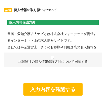
個人情報の取り扱いについて
個人情報保護方針
豊橋・愛知介護求人ナビとは株式会社フォーテックが提供す
るインターネット上の求人情報サイトです。
当社では事業運営上、多くのお客様や利用企業の個人情報を
取扱うこととなるため、個人情報管理体制を確立し、企業と
して責任ある対応を実現するものとします。
上記弊社の個人情報保護方針について同意する
個人情報は特定された利用目的の達成に必要な範囲で利用
し、目的外利用を行わないものとし、そのための措置を講
じます。
個人情報は、適法かつ適正な方法で取得します。
個人情報は、本人の同意なく第三者に提供しません。
個人情報の管理にあたっては、漏洩・滅失・毀損の防止及