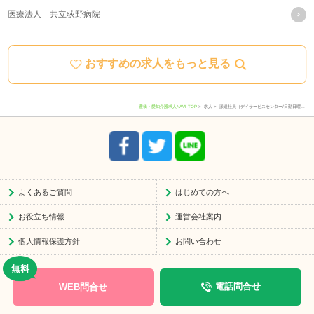
当社における個人データの取り扱いに関するご質問やご苦情
医療法人 共立荻野病院
に関しては下記の窓口にご連絡ください。
おすすめの求人をもっと見る
住所
愛知県豊川市宿町寺前66-1
電話番号
0533-78-4747
豊橋・愛知介護求人NAVI TOP
求人
派遣社員（デイサービスセンター/日勤日曜…
受付時間
8:30-17:30
よくあるご質問
はじめての方へ
お役立ち情報
運営会社案内
個人情報保護方針
お問い合わせ
WEB問合せ
電話問合せ