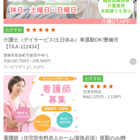
個人情報の利用目的
個人情報の利用目的は以下の通りです。利用目的を超えて利
おすすめ
200
用することはありません。
介護士（デイサービス/土日休み）車通勤OK/豊橋市
当サイトにおけるユーザーへのサービスの提供
【TAA-112434】
本サービスの利用に伴う連絡・各種お知らせ等の配信・送
豊橋市新栄町字新田中40-1
月給
180,750円～
236,500円
付
リハビリデイよしだがた
ユーザーの承諾・申込みに基づく、本サービス利用企業等
おすすめ
への個人情報の提供
属性情報･端末情報・位置情報・行動履歴等に基づく広
150
沼津市岡宮
告・コンテンツ等の配信・表示、本サービスの提供
時給
1,325円～
1,538円
本サービスの改善・新規サービスの開発・マーケティング
活動
本サービスに関するご意見、お問い合わせの確認・回答
看護師（住宅型有料老人ホーム/資格必須）夜勤のみ/静