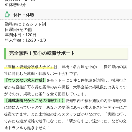
※休憩60分
休日・休暇
勤務表によるシフト制
日曜日+その他
年間休日：120日
年末年始：12/29～1/3
完全無料！安心の転職サポート
『豊橋・愛知介護求人ナビ』
は、豊橋・名古屋を中心に、愛知県内の福
祉に特化した就職・転職サポート会社です。
【ウソのない求人作成】
をモットーに１件１件施設を訪問し、採用担当
者から直接許可を得た案件のみを掲載！大手企業の掲載数には劣ります
がその分、掲載した案件を全て把握しています。
【地域密着だからこその情報力！】
愛知県内の福祉施設の内部情報が常
に頭に入っているので、あなたの要望にあった求人をスピーディーにご
提案できます。また土地勘のあるスタッフばかりなので、「実際に行っ
てみたら道が複雑で迷子になった」「駅からすごい遠かった」などの交
通トラブルも起きません！