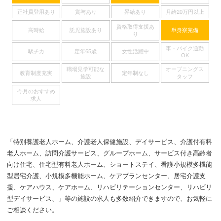
正社員登用あり
賞与あり
昇給あり
月給20万円以上
資格取得支援あ
高時給
託児施設あり
単身寮完備
り
車・バイク通勤
駅チカ
定年65歳
女性活躍中
OK
職場見学可能な
オープニングス
教育制度充実
定年制なし
施設
タッフ
今月のおすすめ
求人
「特別養護老人ホーム、介護老人保健施設、デイサービス、介護付有料
老人ホーム、訪問介護サービス、グループホーム、サービス付き高齢者
向け住宅、住宅型有料老人ホーム、ショートステイ、看護小規模多機能
型居宅介護、小規模多機能ホーム、ケアプランセンター、居宅介護支
援、ケアハウス、ケアホーム、リハビリテーションセンター、リハビリ
型デイサービス、」等の施設の求人も多数紹介できますので、お気軽に
ご相談ください。