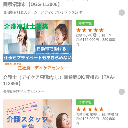
岡県沼津市【OGG-113006】
個人情報の第三者への提供
住宅型有料老人ホーム メディケアレジデンス沼津
当社は、次に掲げる場合を除き、お客様の個人情報を第三者
おすすめ
に提供することはございません。
100
豊橋市八町通3丁目119
月給
175,000円～
220,000
（１） ご本人様の同意がある場合
円
（２） 法令に基づく場合
（３） 人の生命、身体又は財産の保護のために必要がある場
合であって、ご本人様の同意を得ることが困難な場合
（４） 公衆衛生の向上又は児童の健全な育成の推進のために
介護士（デイケア/夜勤なし）車通勤OK/豊橋市【TAA-
112898】
特に必要がある場合であって、ご本人様の同意を得ることが
長屋病院デイケアセンター
困難な場合
（５） 国の機関もしくは地方公共団体又はその委託を受けた
おすすめ
者が法令の定める事務を遂行することに対して協力する必要
100
岡崎市稲熊町8丁目130番地
がある場合であって、ご本人様の同意を得ることによって当
月給
196,900円～
209,800
円
該事務の遂行に支障を及ぼすおそれがある場合