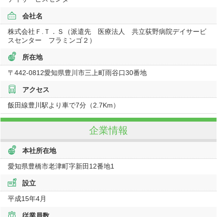
会社名
株式会社Ｆ.Ｔ．Ｓ（派遣先 医療法人 共立荻野病院デイサービ
スセンター フラミンゴ２）
所在地
〒442-0812
愛知県
豊川市三上町雨谷口
30番地
アクセス
飯田線豊川駅より車で7分（2.7Km）
企業情報
本社所在地
愛知県豊橋市老津町字新田12番地1
設立
平成15年4月
従業員数