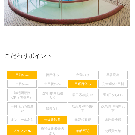
こだわりポイント
日勤のみ
祝日休み
夜勤のみ
早番勤務
土日休み
土日祝休み
日曜日休み
完全週休2日制
短時間勤務
週3日以内勤務
曜日応相談OK
週1日からOK
OK（扶養内）
OK
残業月2時間以
残業月10時間以
土日祝のみ勤務
残業なし
下
下
OK
オンコールあり
未経験歓迎
無資格歓迎
経験者優遇
施設経験者優遇
ブランクOK
年齢不問
交通費支給
あり