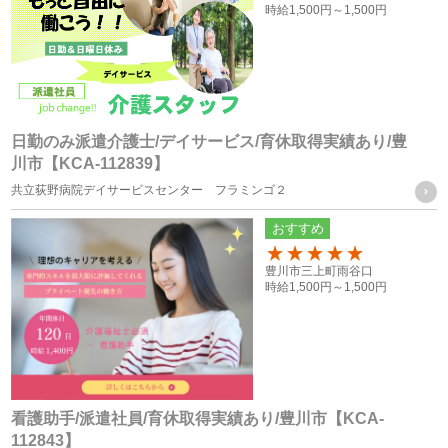
・お問い合せフォーム、求人依頼フォーム、口頭（電話等）
時給
1,500円～
1,500円
またはFAXによる取得
個人情報の管理について責任を有する者の名称
・株式会社フォーテック
日勤のみ派遣介護士/デイサービス/育休取得実績あり/豊
川市【KCA-112839】
統計処理されたデータの利用
共立荻野病院デイサービスセンター フラミンゴ２
おすすめ
当社は、提供を受けた個人情報をもとに、個人を特定できな
いよう加工した統計データを作成することがあります。個人
100
豊川市三上町雨谷口
時給
1,500円～
1,500円
を特定できない統計データについては、当社は何ら制限なく
利用することができるものとします。
ご質問及びご苦情の窓口
看護助手/派遣社員/育休取得実績あり/豊川市【KCA-
112843】