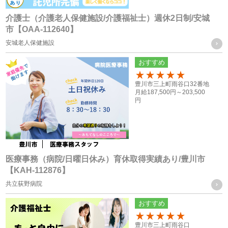
・当社グループ会社におけるサービスの提供、ご連絡、各種
打ち合わせのため
介護士（介護老人保健施設/介護福祉士）週休2日制/安城
市【OAA-112640】
・各種お問合せ及びご要望事項への対応の為
安城老人保健施設
共同利用する個人情報の取得方法
おすすめ
従業員や登録スタッフの方の個人情報
100
豊川市三上町雨谷口32番地
・入社時又は登録時にお預かりした履歴書や入社手続きに必
月給
187,500円～
203,500
円
要なその他の書類、お問い合わせフォーム、メール、口頭
（電話等）、その他書面による取得
応募者の方への個人情報
・採用応募時に取得した履歴書、お問い合せフォーム、エン
医療事務（病院/日曜日休み）育休取得実績あり/豊川市
【KAH-112876】
トリーフォーム、口頭（電話等）による取得
共立荻野病院
・就職斡旋サイトや人材紹介会社からの通知による取得
おすすめ
お取引様の個人情報
100
豊川市三上町雨谷口