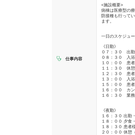
<施設概要>
病棟は医療型の療
防接種も行って
ます。
一日のスケジュ
《日勤》
０７：３０ 出
０８：３０ 入
仕事内容
１０：００ 患
１１：３０ 休
１２：３０ 患
１３：００ 入
１５：００ 患
１６：００ カ
１６：３０ 業
《夜勤》
１６：３０ 出勤
１８：００ 夕食
１８：３０ 患者
２０：００ 休憩