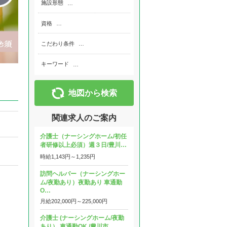
施設形態
…
資格
…
こだわり条件
…
キーワード
…
地図から検索
関連求人のご案内
介護士（ナーシングホーム/初任
者研修以上必須）週３日/豊川…
時給
1,143円～
1,235円
訪問ヘルパー（ナーシングホー
ム/夜勤あり）夜勤あり 車通勤
O…
月給
202,000円～
225,000円
介護士 (ナーシングホーム/夜勤
あり） 車通勤OK /豊川市