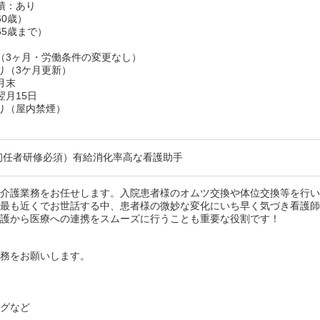
績：あり
60歳）
65歳まで）
（3ヶ月・労働条件の変更なし）
り（3ケ月更新）
月末
翌月15日
り（屋内禁煙）
初任者研修必須）有給消化率高な看護助手
の介護業務をお任せします。入院患者様のオムツ交換や体位交換等を行
と最も近くでお世話する中、患者様の微妙な変化にいち早く気づき看護
介護から医療への連携をスムーズに行うことも重要な役割です！
業務をお願いします。
ングなど