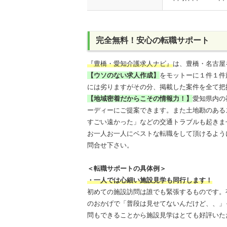
完全無料！安心の転職サポート
『豊橋・愛知介護求人ナビ』
は、豊橋・名古屋
【ウソのない求人作成】
をモットーに１件１件
には劣りますがその分、掲載した案件を全て把
【地域密着だからこその情報力！】
愛知県内の
ーディーにご提案できます。また土地勘のある
すごい遠かった」などの交通トラブルも起きま
お一人お一人にベストな転職をして頂けるよう
問合せ下さい。
＜転職サポートの具体例＞
・一人では心細い施設見学も同行します！
初めての施設訪問は誰でも緊張するものです。
のおかげで「普段は見せてないんだけど、、」
問もできることから施設見学はとても好評いた