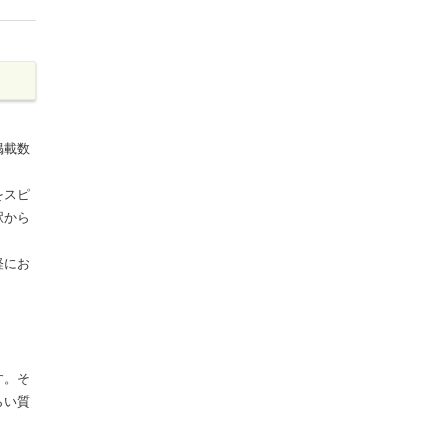
掲載数
をスピ
駅から
軽にお
す。そ
らい質