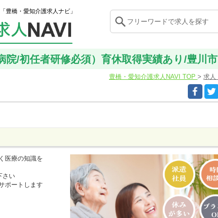
「豊橋・愛知介護求人ナビ」
院/初任者研修必須）育休取得実績あり/豊川市【KC
豊橋・愛知介護求人NAVI TOP
求人
く医療の知識を
下さい
サポートします