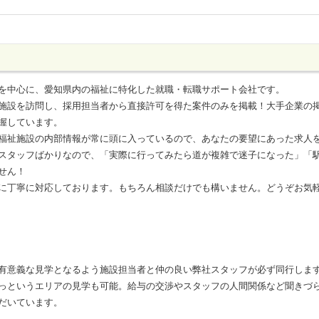
を中心に、愛知県内の福祉に特化した就職・転職サポート会社です。
施設を訪問し、採用担当者から直接許可を得た案件のみを掲載！大手企業の
握しています。
福祉施設の内部情報が常に頭に入っているので、あなたの要望にあった求人
スタッフばかりなので、「実際に行ってみたら道が複雑で迷子になった」「
せん！
に丁寧に対応しております。もちろん相談だけでも構いません。どうぞお気
有意義な見学となるよう施設担当者と仲の良い弊社スタッフが必ず同行しま
っというエリアの見学も可能。給与の交渉やスタッフの人間関係など聞きづ
だいています。