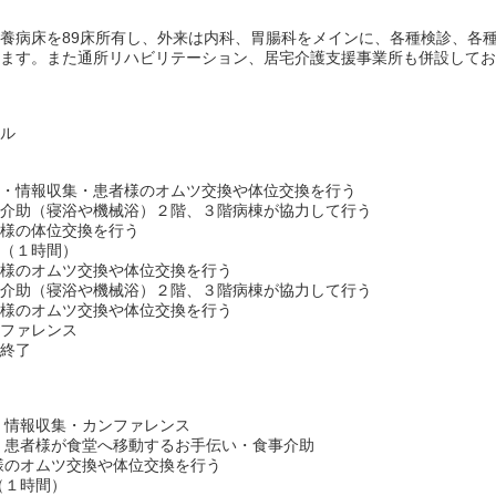
養病床を89床所有し、外来は内科、胃腸科をメインに、各種検診、各
います。また通所リハビリテーション、居宅介護支援事業所も併設して
ール
勤・情報収集・患者様のオムツ交換や体位交換を行う
浴介助（寝浴や機械浴）２階、３階病棟が協力して行う
者様の体位交換を行う
憩（１時間）
者様のオムツ交換や体位交換を行う
浴介助（寝浴や機械浴）２階、３階病棟が協力して行う
者様のオムツ交換や体位交換を行う
ンファレンス
務終了
・情報収集・カンファレンス
・患者様が食堂へ移動するお手伝い・食事介助
様のオムツ交換や体位交換を行う
（１時間）