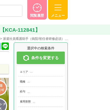
閲覧履歴
メニュー
A-112841】
派遣社員看護助手（病院/初任者研修必須）…
選択中の検索条件
条件を変更する
エリア
…
職種
…
給与
…
雇用形態
…