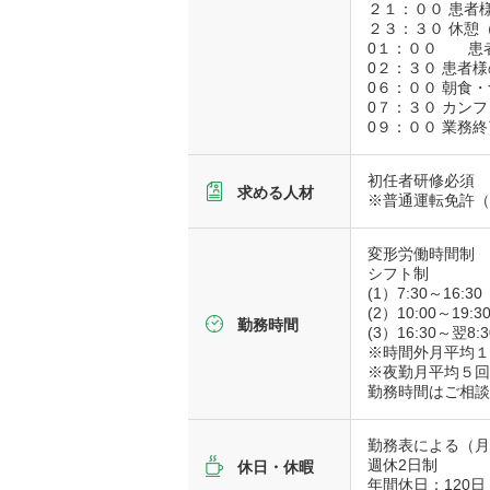
２１：００ 患者
２３：３０ 休憩
0１：００ 患
0２：３０ 患者
0６：００ 朝食
0７：３０ カン
0９：００ 業務終
初任者研修必須
求める人材
※普通運転免許（
変形労働時間制 
シフト制
(1）7:30～16:
(2）10:00～19
勤務時間
(3）16:30～翌
※時間外月平均
※夜勤月平均５
勤務時間はご相
勤務表による（
週休2日制
休日・休暇
年間休日：120日