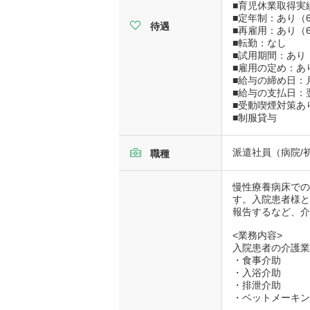
■育児休業取得実
■定年制：あり（
待遇
■再雇用：あり（
■転勤：なし
■試用期間：あり
■雇用の定め：あ
■給与の締め日：
■給与の支払日：
■受動喫煙対策あ
■制服貸与
派遣社員（病院/
職種
慢性療養病床で
す。入院患者様
報告するなど、
<業務内容>
入院患者の介護
・食事介助
・入浴介助
・排泄介助
・ベットメーキ