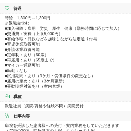
待遇
時給 1,300円～1,300円
※退職金含む
■加入保険：雇用 労災 厚生 健康（勤務時間に応じて加入）
■交通費：実費（上限5,000円）
■有給休暇：日数などを加味しながら法定通り付与
■育児休業取得可能
■介護休業取得可能
■定年制：あり（60歳）
■再雇用：あり（65歳まで）
■マイカー通勤可能
■転勤：なし
■試用期間：あり（3ケ月・労働条件の変更なし）
■雇用の定め：あり（3ケ月更新）
■受動喫煙対策あり（室内禁煙）
職種
派遣社員（病院/資格や経験不問）病院受付
仕事内容
病院を受診した患者様への受付・案内業務をしていただきます
（院内の案内、院外処方の手配、タクシーの手配、