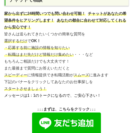
家から出ずに24時間いつでも問い合わせ可能
！
チャットがあなたの希
望条件をヒアリングします！
あなたの都合に合わせて対応してくれる
から安心です！
皆さんは送られてきたいくつかの簡単な質問を
選択するだけ
で
OK！
・応募する前に施設の情報を知りたい
・転職はまだ先だけど情報だけ集めたい
・・・など
もちろんご相談だけでも大丈夫です！
また最後まで質問にお答えいただくと
スピーディー
に情報提供でき
転職活動が
スムーズ
に進みます
下記のバナーをクリックしてあなたのお仕事探しを
スタートさせましょう！
メッセージは1：1のトークになるので、ご安心下さい！
↓↓↓まずは、こちらをクリック↓↓↓