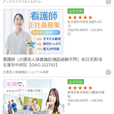
グッドライフスタイルさらい
当社は、お客様から取得した個人情報を、下記に記載したグ
おすすめ
ループ会社間で共同利用をする場合があります。
100
名古屋市中村区名駅5-25-
12
共同利用するものの範囲
月給
330,800円～
510,800
円
・株式会社F.T.S
・株式会社フォーテック.プロ
共同利用する個人情報の項目及び利用目的
看護師（介護老人保健施設/施設経験不問）休日充実/名
従業員員や登録スタッフの方の個人情報
古屋市中村区【OAG-112702】
・人事労務管理に関わる諸手続き（年金、労働保険等）を行
介護老人保健施設ジョイフル名駅
う際に、当社グループ各社の人事担当者がその目的の限りに
おすすめ
おいて使用するため
100
・ご家族等の氏名、住所、電話番号は、法令に基づく各種手
東海市富木島町八幡南20番
地
続きの他、本人に万一のことがあった際の緊急連絡先として
月給
189,500円～
189,500
円
の使用の為
・当社グループ各社間における人員配置を検討する際の資料