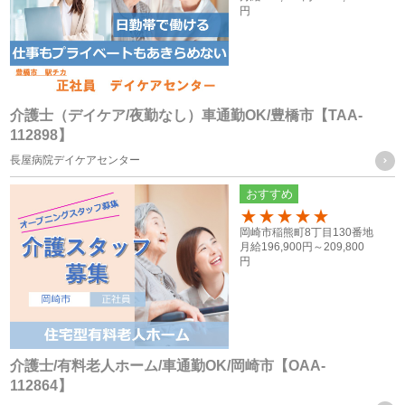
（１） ご本人様の同意がある場合
円
（２） 法令に基づく場合
（３） 人の生命、身体又は財産の保護のために必要がある場
合であって、ご本人様の同意を得ることが困難な場合
（４） 公衆衛生の向上又は児童の健全な育成の推進のために
介護士（デイケア/夜勤なし）車通勤OK/豊橋市【TAA-
112898】
特に必要がある場合であって、ご本人様の同意を得ることが
長屋病院デイケアセンター
困難な場合
（５） 国の機関もしくは地方公共団体又はその委託を受けた
おすすめ
者が法令の定める事務を遂行することに対して協力する必要
100
岡崎市稲熊町8丁目130番地
がある場合であって、ご本人様の同意を得ることによって当
月給
196,900円～
209,800
円
該事務の遂行に支障を及ぼすおそれがある場合
（６） 業務を円滑に遂行するため、利用目的の達成に必要な
範囲内で個人情報の取扱いの全部又は一部を委託する場合
介護士/有料老人ホーム/車通勤OK/岡崎市【OAA-
個人情報の共同利用
112864】