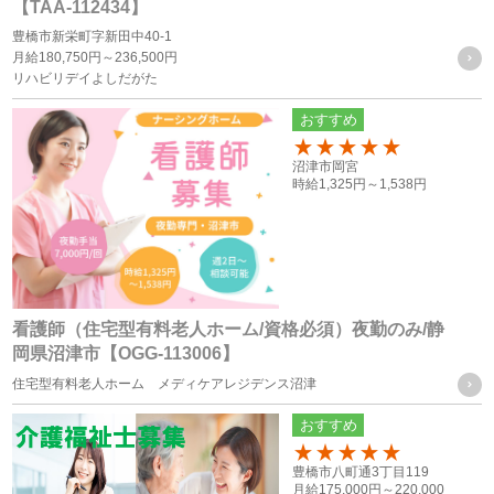
【TAA-112434】
本サービスの利用に伴う連絡・各種お知らせ等の配信・送
豊橋市新栄町字新田中40-1
月給
180,750円～
236,500円
付
リハビリデイよしだがた
ユーザーの承諾・申込みに基づく、本サービス利用企業等
おすすめ
への個人情報の提供
属性情報･端末情報・位置情報・行動履歴等に基づく広
150
沼津市岡宮
告・コンテンツ等の配信・表示、本サービスの提供
時給
1,325円～
1,538円
本サービスの改善・新規サービスの開発・マーケティング
活動
本サービスに関するご意見、お問い合わせの確認・回答
看護師（住宅型有料老人ホーム/資格必須）夜勤のみ/静
岡県沼津市【OGG-113006】
個人情報の第三者への提供
住宅型有料老人ホーム メディケアレジデンス沼津
当社は、次に掲げる場合を除き、お客様の個人情報を第三者
おすすめ
に提供することはございません。
100
豊橋市八町通3丁目119
月給
175,000円～
220,000