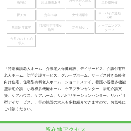
資格取得支援あ
高時給
託児施設あり
単身寮完備
り
車・バイク通勤
駅チカ
定年65歳
女性活躍中
OK
職場見学可能な
オープニングス
教育制度充実
定年制なし
施設
タッフ
今月のおすすめ
求人
「特別養護老人ホーム、介護老人保健施設、デイサービス、介護付有料
老人ホーム、訪問介護サービス、グループホーム、サービス付き高齢者
向け住宅、住宅型有料老人ホーム、ショートステイ、看護小規模多機能
型居宅介護、小規模多機能ホーム、ケアプランセンター、居宅介護支
援、ケアハウス、ケアホーム、リハビリテーションセンター、リハビリ
型デイサービス、」等の施設の求人も多数紹介できますので、お気軽に
ご相談ください。
所在地アクセス