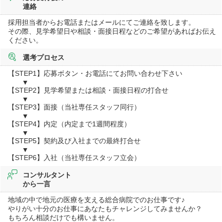
連絡
採用担当者からお電話またはメールにてご連絡を致します。
その際、見学希望日や相談・面接日程などのご希望があればお伝え
ください。
選考プロセス
【STEP1】応募ボタン・お電話にてお問い合わせ下さい
▼
【STEP2】見学希望または相談・面接日程の打合せ
▼
【STEP3】面接（当社専任スタッフ同行）
▼
【STEP4】内定（内定まで1週間程度）
▼
【STEP5】契約及び入社までの最終打合せ
▼
【STEP6】入社（当社専任スタッフ立会）
コンサルタント
から一言
地域の中で地元の医療を支える総合病院でのお仕事です♪
やりがい十分のお仕事にあなたもチャレンジしてみませんか？
もちろん相談だけでも構いません。