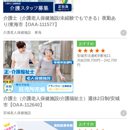
とするため
介護士（介護老人保健施設/未経験でもできる）夜勤あ
応募者の方の個人情報
り/東海市【OAA-111577】
・採用活動における各種の告知や連絡（電話、メール、郵
介護老人保健施設 東海
送、ファックス送信等）のため
おすすめ
・採用応募者への当社グループ各社の事業やその職務等に関
100
安城市法連町8番地11
する各種情報を提供するため
月給
206,700円～
242,700
・採用応募者の管理及び本人確認を行うため
円
お取引様に関する個人情報
・当社グループ会社におけるサービスの提供、ご連絡、各種
打ち合わせのため
介護士（介護老人保健施設/介護福祉士）週休2日制/安城
市【OAA-112640】
・各種お問合せ及びご要望事項への対応の為
安城老人保健施設
共同利用する個人情報の取得方法
おすすめ
従業員や登録スタッフの方の個人情報