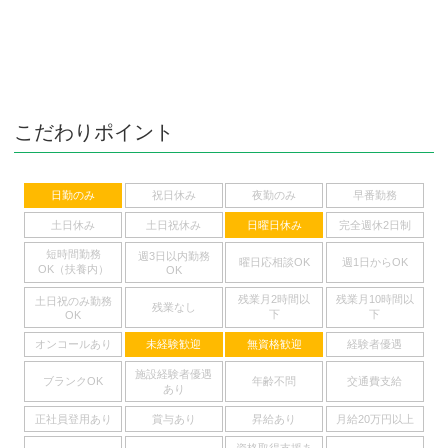
こだわりポイント
日勤のみ
祝日休み
夜勤のみ
早番勤務
土日休み
土日祝休み
日曜日休み
完全週休2日制
短時間勤務
週3日以内勤務
曜日応相談OK
週1日からOK
OK（扶養内）
OK
残業月2時間以
残業月10時間以
土日祝のみ勤務
残業なし
下
下
OK
オンコールあり
未経験歓迎
無資格歓迎
経験者優遇
施設経験者優遇
ブランクOK
年齢不問
交通費支給
あり
正社員登用あり
賞与あり
昇給あり
月給20万円以上