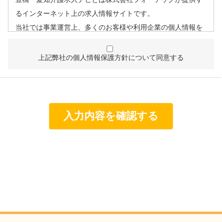
るインターネット上の求人情報サイトです。
当社では事業運営上、多くのお客様や利用企業の個人情報を
取扱うこととなるため、個人情報管理体制を確立し、企業と
して責任ある対応を実現するものとします。
上記弊社の個人情報保護方針について同意する
個人情報は特定された利用目的の達成に必要な範囲で利用
し、目的外利用を行わないものとし、そのための措置を講
じます。
個人情報は、適法かつ適正な方法で取得します。
個人情報は、本人の同意なく第三者に提供しません。
個人情報の管理にあたっては、漏洩・滅失・毀損の防止及
び是正、その他の安全管理のために必要かつ適切な措置を
講じるよう努めます。
個人情報保護に関する法令、国の定める指針、業界規範・
慣習、公序良俗を遵守します。