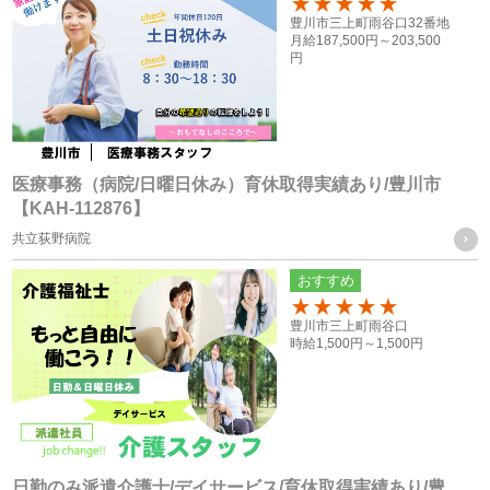
100
豊川市三上町雨谷口32番地
・入社時又は登録時にお預かりした履歴書や入社手続きに必
月給
187,500円～
203,500
円
要なその他の書類、お問い合わせフォーム、メール、口頭
（電話等）、その他書面による取得
応募者の方への個人情報
・採用応募時に取得した履歴書、お問い合せフォーム、エン
医療事務（病院/日曜日休み）育休取得実績あり/豊川市
【KAH-112876】
トリーフォーム、口頭（電話等）による取得
共立荻野病院
・就職斡旋サイトや人材紹介会社からの通知による取得
おすすめ
お取引様の個人情報
100
豊川市三上町雨谷口
・お問い合せフォーム、求人依頼フォーム、口頭（電話等）
時給
1,500円～
1,500円
またはFAXによる取得
個人情報の管理について責任を有する者の名称
・株式会社フォーテック
日勤のみ派遣介護士/デイサービス/育休取得実績あり/豊