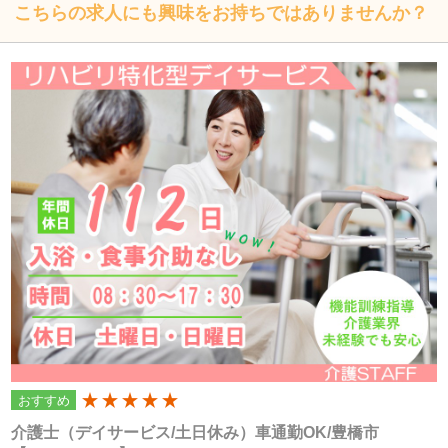
こちらの求人にも興味をお持ちではありませんか？
個人情報の取扱いについて
株式会社フォーテック（以下「当社」といいます）は、当プ
ライバシーポリシーを掲示し、当プライバシーポリシーに準
拠して提供されるサービス（以下「本サービス」といいま
す）の利用企業・団体等（以下「利用企業等」といいます）
および本サービスをご利用になる方（以下「ユーザー」とい
います）のプライバシーを尊重し、ユーザーの個人情報の管
理に細心の注意を払い、これを取扱うものとします。
個人情報の利用目的
個人情報の利用目的は以下の通りです。利用目的を超えて利
おすすめ
200
用することはありません。
介護士（デイサービス/土日休み）車通勤OK/豊橋市
当サイトにおけるユーザーへのサービスの提供