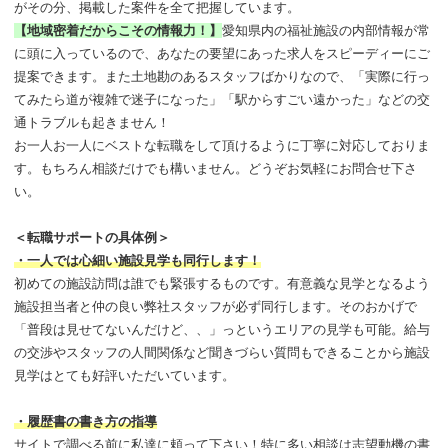
がその分、掲載した案件を全て把握しています。
【地域密着だからこその情報力！】
愛知県内の福祉施設の内部情報が常
に頭に入っているので、あなたの要望にあった求人をスピーディーにご
提案できます。また土地勘のあるスタッフばかりなので、「実際に行っ
てみたら道が複雑で迷子になった」「駅からすごい遠かった」などの交
通トラブルも起きません！
お一人お一人にベストな転職をして頂けるように丁寧に対応しておりま
す。もちろん相談だけでも構いません。どうぞお気軽にお問合せ下さ
い。
＜転職サポートの具体例＞
・一人では心細い施設見学も同行します！
初めての施設訪問は誰でも緊張するものです。有意義な見学となるよう
施設担当者と仲の良い弊社スタッフが必ず同行します。そのおかげで
「普段は見せてないんだけど、、」っというエリアの見学も可能。給与
の交渉やスタッフの人間関係など聞きづらい質問もできることから施設
見学はとても好評いただいています。
・履歴書の書き方の指導
サイトで調べる前に私達に頼って下さい！特に多い相談は志望動機の書