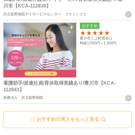
川市【KCA-112839】
統計処理されたデータの利用
共立荻野病院デイサービスセンター フラミンゴ２
おすすめ
当社は、提供を受けた個人情報をもとに、個人を特定できな
いよう加工した統計データを作成することがあります。個人
100
豊川市三上町雨谷口
時給
1,500円～
1,500円
を特定できない統計データについては、当社は何ら制限なく
利用することができるものとします。
ご質問及びご苦情の窓口
看護助手/派遣社員/育休取得実績あり/豊川市【KCA-
112843】
当社における個人データの取り扱いに関するご質問やご苦情
医療法人 共立荻野病院
に関しては下記の窓口にご連絡ください。
おすすめの求人をもっと見る
住所
愛知県豊川市宿町寺前66-1
電話番号
0533-78-4747