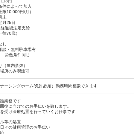
118円
条件によって加入
限10,000円/月）
月末
翌月25日
月経過後法定支給
一律70歳）
なし
相談・無料駐車場有
月 労働条件同じ
り（屋内禁煙）
た場所のみ喫煙可
ナーシングホーム/免許必須）勤務時間相談できます
看護業務です
や回復に向けてのお手伝いを致します。
示を受け医療処置を行っていくお仕事です
ール等の処置
じ日々の健康管理のお手伝い
対応