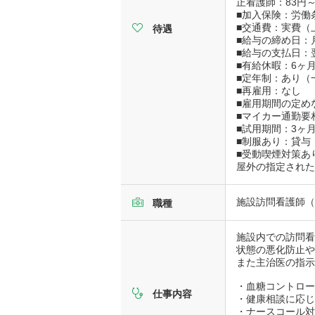
正看護師：83円～
■加入保険：労働
■交通費：実費（上
待遇
■給与の締め日：
■給与の支払日：
■有給休暇：6ヶ
■定年制：あり（
■再雇用：なし
■雇用期間の定め
■マイカー通勤要
■試用期間：3ヶ
■制服あり：貸与
■受動喫煙対策あ
屋外の指定され
施設訪問看護師（
職種
施設内での訪問
状態の悪化防止
また主治医の指
・血糖コントロ
仕事内容
・健康相談に応
・ナースコール