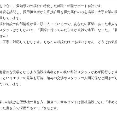
を中心に、愛知県内の福祉に特化した就職・転職サポート会社です。
施設を訪問し、採用担当者から直接許可を得た案件のみを掲載！大手企業の
握しています。
福祉施設の内部情報が常に頭に入っているので、あなたの要望にあった求人
スタッフばかりなので、「実際に行ってみたら道が複雑で迷子になった」「
せん！
に丁寧に対応しております。もちろん相談だけでも構いません。どうぞお気
有意義な見学となるよう施設担当者と仲の良い弊社スタッフが必ず同行しま
っというエリアの見学も可能。給与の交渉やスタッフの人間関係など聞きづ
だいています。
多い相談は志望動機の書き方。担当コンサルタントは福祉施設ごとに「求め
った書き方で採用率もアップさせます。