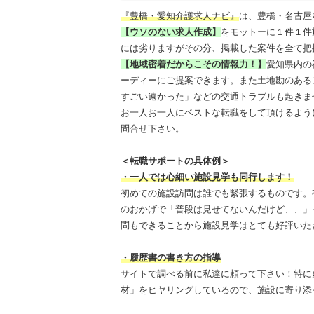
『豊橋・愛知介護求人ナビ』
は、豊橋・名古屋
【ウソのない求人作成】
をモットーに１件１件
には劣りますがその分、掲載した案件を全て把
【地域密着だからこその情報力！】
愛知県内の
ーディーにご提案できます。また土地勘のある
すごい遠かった」などの交通トラブルも起きま
お一人お一人にベストな転職をして頂けるよう
問合せ下さい。
＜転職サポートの具体例＞
・一人では心細い施設見学も同行します！
初めての施設訪問は誰でも緊張するものです。
のおかげで「普段は見せてないんだけど、、」
問もできることから施設見学はとても好評いた
・履歴書の書き方の指導
サイトで調べる前に私達に頼って下さい！特に
材」をヒヤリングしているので、施設に寄り添