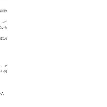
掲載数
をスピ
駅から
軽にお
す。そ
らい質
る人