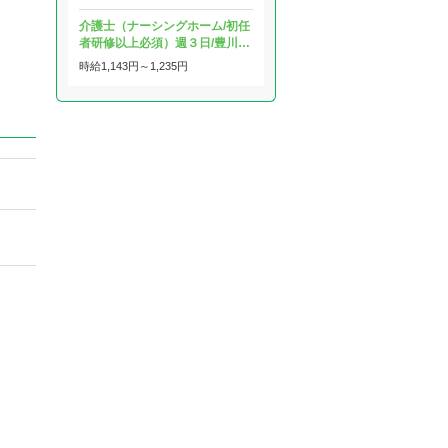
介護士（ナーシングホーム/初任
者研修以上必須）週３日/豊川…
時給
1,143円～
1,235円