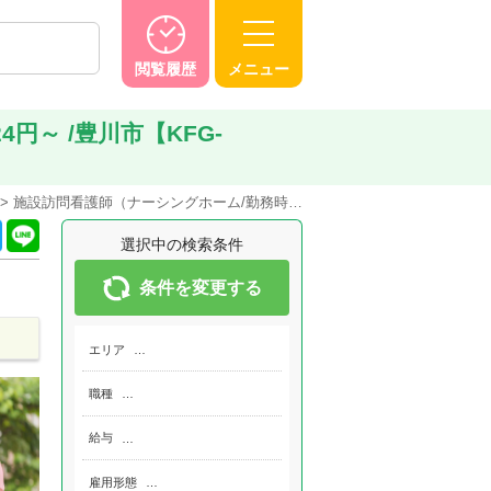
閲覧履歴
メニュー
円～ /豊川市【KFG-
施設訪問看護師（ナーシングホーム/勤務時…
選択中の検索条件
条件を変更する
エリア
…
職種
…
給与
…
雇用形態
…