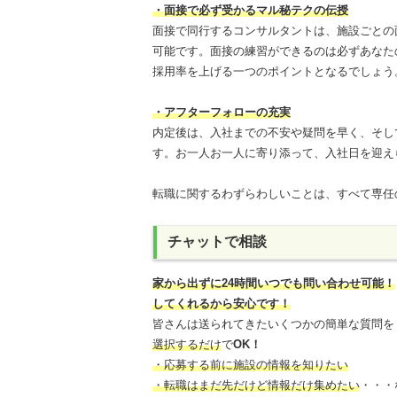
・面接で必ず受かるマル秘テクの伝授
面接で同行するコンサルタントは、施設ごとの
可能です。面接の練習ができるのは必ずあなた
採用率を上げる一つのポイントとなるでしょう
・アフターフォローの充実
内定後は、入社までの不安や疑問を早く、そし
す。お一人お一人に寄り添って、入社日を迎え
転職に関するわずらわしいことは、すべて専任
チャットで相談
家から出ずに24時間いつでも問い合わせ可能
！
してくれるから安心です！
皆さんは送られてきたいくつかの簡単な質問を
選択するだけ
で
OK！
・応募する前に施設の情報を知りたい
・転職はまだ先だけど情報だけ集めたい
・・・