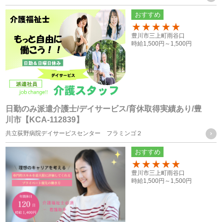
おすすめ
お取引様の個人情報
100
豊川市三上町雨谷口
・お問い合せフォーム、求人依頼フォーム、口頭（電話等）
時給
1,500円～
1,500円
またはFAXによる取得
個人情報の管理について責任を有する者の名称
・株式会社フォーテック
日勤のみ派遣介護士/デイサービス/育休取得実績あり/豊
川市【KCA-112839】
統計処理されたデータの利用
共立荻野病院デイサービスセンター フラミンゴ２
おすすめ
当社は、提供を受けた個人情報をもとに、個人を特定できな
いよう加工した統計データを作成することがあります。個人
100
豊川市三上町雨谷口
時給
1,500円～
1,500円
を特定できない統計データについては、当社は何ら制限なく
利用することができるものとします。