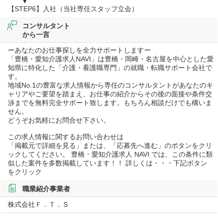
▼
【STEP6】入社（当社専任スタッフ立会）
コンサルタント
から一言
ーあなたのお仕事探しを全力サポートしますー
「豊橋・愛知介護求人NAVI」は豊橋・岡崎・名古屋を中心とした愛
知県に特化した「介護・看護職専門」の就職・転職サポート会社で
す。
地域No.1の豊富な求人情報から専任のコンサルタントがあなたのキ
ャリアやご要望を踏まえ、お仕事の紹介からその後の面接や条件交
渉までを無料完全サポート致します。もちろん相談だけでも構いま
せん。
どうぞお気軽にお問合せ下さい。
この求人情報に関するお問い合わせは
「掲載元で詳細を見る」または、「応募先へ進む」のボタンをクリ
ックしてください。 豊橋・愛知介護求人 NAVI では、この条件に類
似した案件を多数掲載しています！！ 詳しくは・・・下記ボタン
をクリック
職業紹介事業者
株式会社Ｆ．Ｔ．Ｓ