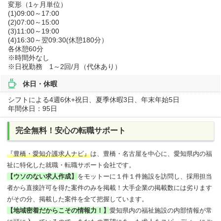
変形（1ヶ月単位）
(1)09:00～17:00
(2)07:00～15:00
(3)11:00～19:00
(4)16:30～翌09:30(休憩180分）
各休憩60分
※時間外なし
※日祝勤務 1～2回/月（代休あり）
休日・休暇
シフトによる4週6休+祝日、夏季休暇3日、年末年始5日
年間休日：95日
完全無料！安心の転職サポート
『豊橋・愛知介護求人ナビ』
は、豊橋・名古屋を中心に、愛知県内の福
祉に特化した就職・転職サポート会社です。
【ウソのない求人作成】
をモットーに１件１件施設を訪問し、採用担当
者から直接許可を得た案件のみを掲載！大手企業の掲載数には劣ります
がその分、掲載した案件を全て把握しています。
【地域密着だからこその情報力！】
愛知県内の福祉施設の内部情報が常