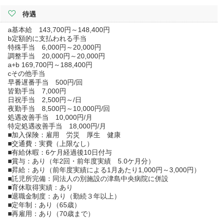
待遇
a基本給 143,700円～148,400円
b定額的に支払われる手当
特殊手当 6,000円～20,000円
調整手当 20,000円～20,000円
a+b 169,700円～188,400円
cその他手当
早番遅番手当 500円/回
皆勤手当 7,000円
日祝手当 2,500円～/日
夜勤手当 8,500円～10,000円/回
処遇改善手当 10,000円/月
特定処遇改善手当 18,000円/月
■加入保険：雇用 労災 厚生 健康
■交通費：実費（上限なし）
■有給休暇：6ケ月経過後10日付与
■賞与：あり（年2回・前年度実績 5.0ケ月分）
■昇給：あり（前年度実績による1月あたり1,000円～3,000円）
■託児所完備：同法人の別施設の津島中央病院に併設
■育休取得実績：あり
■退職金制度：あり（勤続３年以上）
■定年制：あり（65歳）
■再雇用：あり（70歳まで）