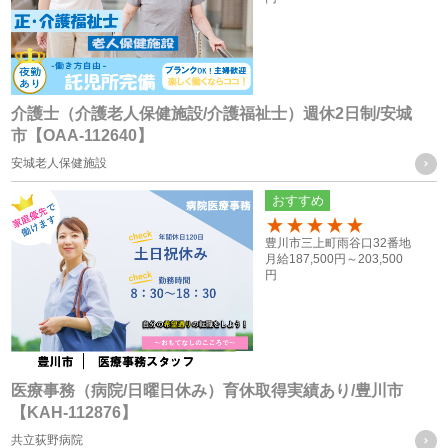
お取引様に関する個人情報
・当社グループ会社におけるサービスの提供、ご連絡、各種
打ち合わせのため
介護士（介護老人保健施設/介護福祉士）週休2日制/安城
市【OAA-112640】
・各種お問合せ及びご要望事項への対応の為
安城老人保健施設
共同利用する個人情報の取得方法
おすすめ
従業員や登録スタッフの方の個人情報
100
豊川市三上町雨谷口32番地
・入社時又は登録時にお預かりした履歴書や入社手続きに必
月給
187,500円～
203,500
円
要なその他の書類、お問い合わせフォーム、メール、口頭
（電話等）、その他書面による取得
応募者の方への個人情報
・採用応募時に取得した履歴書、お問い合せフォーム、エン
医療事務（病院/日曜日休み）育休取得実績あり/豊川市
【KAH-112876】
トリーフォーム、口頭（電話等）による取得
共立荻野病院
・就職斡旋サイトや人材紹介会社からの通知による取得