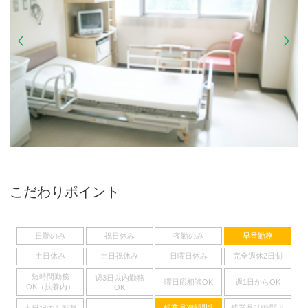
こだわりポイント
日勤のみ
祝日休み
夜勤のみ
早番勤務
土日休み
土日祝休み
日曜日休み
完全週休2日制
短時間勤務
週3日以内勤務
曜日応相談OK
週1日からOK
OK（扶養内）
OK
残業月2時間以
残業月10時間以