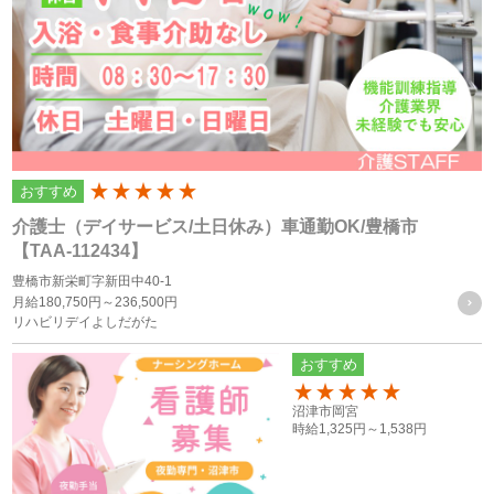
います）のプライバシーを尊重し、ユーザーの個人情報の管
理に細心の注意を払い、これを取扱うものとします。
個人情報の利用目的
個人情報の利用目的は以下の通りです。利用目的を超えて利
おすすめ
200
用することはありません。
介護士（デイサービス/土日休み）車通勤OK/豊橋市
当サイトにおけるユーザーへのサービスの提供
【TAA-112434】
本サービスの利用に伴う連絡・各種お知らせ等の配信・送
豊橋市新栄町字新田中40-1
月給
180,750円～
236,500円
付
リハビリデイよしだがた
ユーザーの承諾・申込みに基づく、本サービス利用企業等
おすすめ
への個人情報の提供
属性情報･端末情報・位置情報・行動履歴等に基づく広
150
沼津市岡宮
告・コンテンツ等の配信・表示、本サービスの提供
時給
1,325円～
1,538円
本サービスの改善・新規サービスの開発・マーケティング
活動