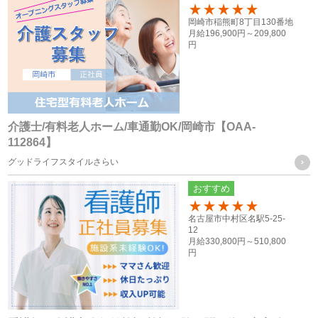
者が法令の定める事務を遂行することに対して協力する必要
100
岡崎市稲熊町8丁目130番地
がある場合であって、ご本人様の同意を得ることによって当
月給
196,900円～
209,800
円
該事務の遂行に支障を及ぼすおそれがある場合
（６） 業務を円滑に遂行するため、利用目的の達成に必要な
範囲内で個人情報の取扱いの全部又は一部を委託する場合
介護士/有料老人ホーム/車通勤OK/岡崎市【OAA-
個人情報の共同利用
112864】
グッドライフスタイルさらい
当社は、お客様から取得した個人情報を、下記に記載したグ
おすすめ
ループ会社間で共同利用をする場合があります。
100
名古屋市中村区名駅5-25-
12
共同利用するものの範囲
月給
330,800円～
510,800
円
・株式会社F.T.S
・株式会社フォーテック.プロ
共同利用する個人情報の項目及び利用目的