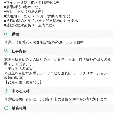
■マイカー通勤可能・無料駐車場有
■雇用期間の定め：なし
■転勤：あり（同法人内）
■試用期間：あり（3ケ月・労働条件同じ）
■給料の締めと支払い日：20日締めの月末支払
■受動喫煙対策あり（屋内禁煙）
職種
介護士（介護老人保健施設/資格必須）シフト勤務
仕事内容
施設入所者様の身の回りのお世話食事、入浴、排泄等身の回りの介
助をして頂きます
※施設生活の充実
※自立を目指すお手伝い（リハビリ連れ出し、リクリエーション、
趣味の援助）
【変更範囲：変更なし】
求める人材
介護職員初任者研修、介護福祉士の資格をお持ちの方歓迎します
勤務時間