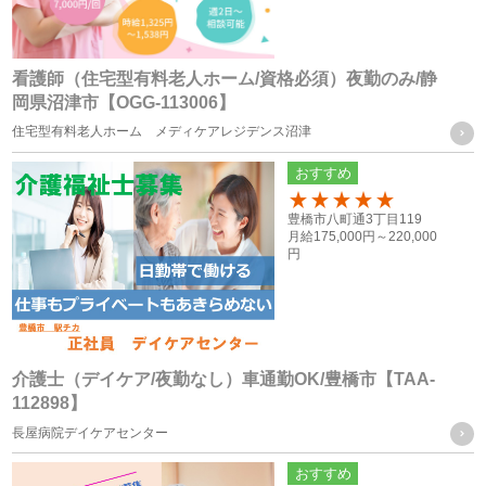
本サービスに関するご意見、お問い合わせの確認・回答
看護師（住宅型有料老人ホーム/資格必須）夜勤のみ/静
岡県沼津市【OGG-113006】
個人情報の第三者への提供
住宅型有料老人ホーム メディケアレジデンス沼津
当社は、次に掲げる場合を除き、お客様の個人情報を第三者
おすすめ
に提供することはございません。
100
豊橋市八町通3丁目119
月給
175,000円～
220,000
（１） ご本人様の同意がある場合
円
（２） 法令に基づく場合
（３） 人の生命、身体又は財産の保護のために必要がある場
合であって、ご本人様の同意を得ることが困難な場合
（４） 公衆衛生の向上又は児童の健全な育成の推進のために
介護士（デイケア/夜勤なし）車通勤OK/豊橋市【TAA-
112898】
特に必要がある場合であって、ご本人様の同意を得ることが
長屋病院デイケアセンター
困難な場合
（５） 国の機関もしくは地方公共団体又はその委託を受けた
おすすめ