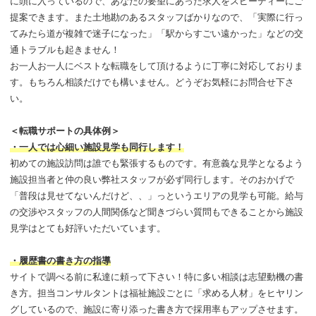
に頭に入っているので、あなたの要望にあった求人をスピーディーにご
提案できます。また土地勘のあるスタッフばかりなので、「実際に行っ
てみたら道が複雑で迷子になった」「駅からすごい遠かった」などの交
通トラブルも起きません！
お一人お一人にベストな転職をして頂けるように丁寧に対応しておりま
す。もちろん相談だけでも構いません。どうぞお気軽にお問合せ下さ
い。
＜転職サポートの具体例＞
・一人では心細い施設見学も同行します！
初めての施設訪問は誰でも緊張するものです。有意義な見学となるよう
施設担当者と仲の良い弊社スタッフが必ず同行します。そのおかげで
「普段は見せてないんだけど、、」っというエリアの見学も可能。給与
の交渉やスタッフの人間関係など聞きづらい質問もできることから施設
見学はとても好評いただいています。
・履歴書の書き方の指導
サイトで調べる前に私達に頼って下さい！特に多い相談は志望動機の書
き方。担当コンサルタントは福祉施設ごとに「求める人材」をヒヤリン
グしているので、施設に寄り添った書き方で採用率もアップさせます。