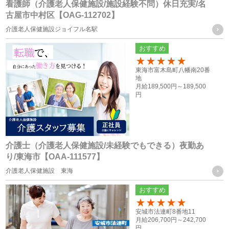
看護師（介護老人保健施設/施設経験不問）休日充実/名
従業員員や登録スタッフの方の個人情報
古屋市中村区【OAG-112702】
・人事労務管理に関わる諸手続き（年金、労働保険等）を行
介護老人保健施設ジョイフル名駅
う際に、当社グループ各社の人事担当者がその目的の限りに
おすすめ
おいて使用するため
100
・ご家族等の氏名、住所、電話番号は、法令に基づく各種手
東海市富木島町八幡南20番
地
続きの他、本人に万一のことがあった際の緊急連絡先として
月給
189,500円～
189,500
円
の使用の為
・当社グループ各社間における人員配置を検討する際の資料
とするため
介護士（介護老人保健施設/未経験でもできる）夜勤あ
応募者の方の個人情報
り/東海市【OAA-111577】
・採用活動における各種の告知や連絡（電話、メール、郵
介護老人保健施設 東海
送、ファックス送信等）のため
おすすめ
・採用応募者への当社グループ各社の事業やその職務等に関
100
安城市法連町8番地11
する各種情報を提供するため
月給
206,700円～
242,700
・採用応募者の管理及び本人確認を行うため
円