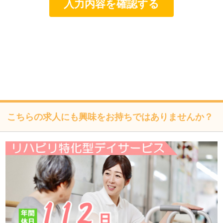
個人情報は、適法かつ適正な方法で取得します。
個人情報は、本人の同意なく第三者に提供しません。
個人情報の管理にあたっては、漏洩・滅失・毀損の防止及
び是正、その他の安全管理のために必要かつ適切な措置を
講じるよう努めます。
個人情報保護に関する法令、国の定める指針、業界規範・
慣習、公序良俗を遵守します。
こちらの求人にも興味をお持ちではありませんか？
個人情報の取扱いについて
株式会社フォーテック（以下「当社」といいます）は、当プ
ライバシーポリシーを掲示し、当プライバシーポリシーに準
拠して提供されるサービス（以下「本サービス」といいま
す）の利用企業・団体等（以下「利用企業等」といいます）
および本サービスをご利用になる方（以下「ユーザー」とい