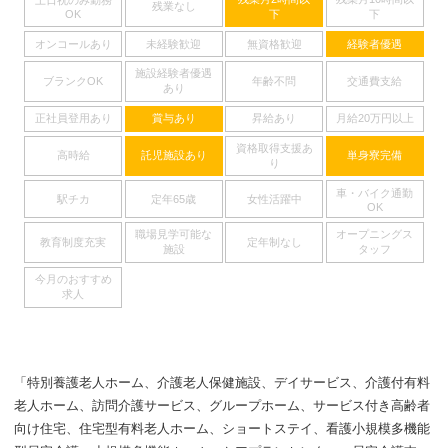
土日祝のみ勤務
残業なし
下
下
OK
オンコールあり
未経験歓迎
無資格歓迎
経験者優遇
施設経験者優遇
ブランクOK
年齢不問
交通費支給
あり
正社員登用あり
賞与あり
昇給あり
月給20万円以上
資格取得支援あ
高時給
託児施設あり
単身寮完備
り
車・バイク通勤
駅チカ
定年65歳
女性活躍中
OK
職場見学可能な
オープニングス
教育制度充実
定年制なし
施設
タッフ
今月のおすすめ
求人
「特別養護老人ホーム、介護老人保健施設、デイサービス、介護付有料
老人ホーム、訪問介護サービス、グループホーム、サービス付き高齢者
向け住宅、住宅型有料老人ホーム、ショートステイ、看護小規模多機能