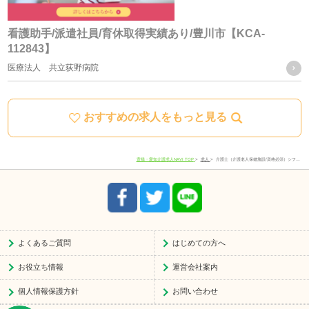
ご質問及びご苦情の窓口
看護助手/派遣社員/育休取得実績あり/豊川市【KCA-
112843】
当社における個人データの取り扱いに関するご質問やご苦情
医療法人 共立荻野病院
に関しては下記の窓口にご連絡ください。
おすすめの求人をもっと見る
住所
愛知県豊川市宿町寺前66-1
電話番号
0533-78-4747
豊橋・愛知介護求人NAVI TOP
求人
介護士（介護老人保健施設/資格必須）シフ…
受付時間
8:30-17:30
よくあるご質問
はじめての方へ
お役立ち情報
運営会社案内
個人情報保護方針
お問い合わせ