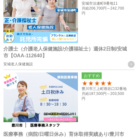
100
安城市法連町8番地11
する各種情報を提供するため
月給
206,700円～
242,700
・採用応募者の管理及び本人確認を行うため
円
お取引様に関する個人情報
・当社グループ会社におけるサービスの提供、ご連絡、各種
打ち合わせのため
介護士（介護老人保健施設/介護福祉士）週休2日制/安城
市【OAA-112640】
・各種お問合せ及びご要望事項への対応の為
安城老人保健施設
共同利用する個人情報の取得方法
おすすめ
従業員や登録スタッフの方の個人情報
100
豊川市三上町雨谷口32番地
・入社時又は登録時にお預かりした履歴書や入社手続きに必
月給
187,500円～
203,500
円
要なその他の書類、お問い合わせフォーム、メール、口頭
（電話等）、その他書面による取得
応募者の方への個人情報
・採用応募時に取得した履歴書、お問い合せフォーム、エン
医療事務（病院/日曜日休み）育休取得実績あり/豊川市