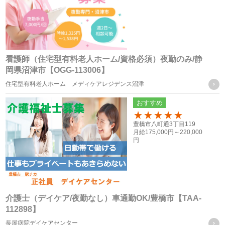
本サービスの改善・新規サービスの開発・マーケティング
活動
本サービスに関するご意見、お問い合わせの確認・回答
看護師（住宅型有料老人ホーム/資格必須）夜勤のみ/静
岡県沼津市【OGG-113006】
個人情報の第三者への提供
住宅型有料老人ホーム メディケアレジデンス沼津
当社は、次に掲げる場合を除き、お客様の個人情報を第三者
おすすめ
に提供することはございません。
100
豊橋市八町通3丁目119
月給
175,000円～
220,000
（１） ご本人様の同意がある場合
円
（２） 法令に基づく場合
（３） 人の生命、身体又は財産の保護のために必要がある場
合であって、ご本人様の同意を得ることが困難な場合
（４） 公衆衛生の向上又は児童の健全な育成の推進のために
介護士（デイケア/夜勤なし）車通勤OK/豊橋市【TAA-
112898】
特に必要がある場合であって、ご本人様の同意を得ることが
長屋病院デイケアセンター
困難な場合