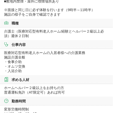
■敷地内禁煙・屋外に喫煙場所あり
※面接と同じ日に必ず体験を行います（9時半～11時半）
施設の様子をご自身で確認できます
職種
介護士（医療対応型有料老人ホーム/経験とヘルパー２級以上必
須）週休２日制
仕事内容
医療対応型有料老人ホームの入居者様への介護業務
施設介護全般
・食事介助
・オムツ交換
・入浴介助
求める人材
ホームヘルパー２級以上をお持ちの方
普通運転免許（AT限定可）あれば尚可
勤務時間
変形労働時間制