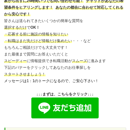
家から出ずに24時間いつでも問い合わせ可能
！
チャットがあなたの希
望条件をヒアリングします！
あなたの都合に合わせて対応してくれる
から安心です！
皆さんは送られてきたいくつかの簡単な質問を
選択するだけ
で
OK！
・応募する前に施設の情報を知りたい
・転職はまだ先だけど情報だけ集めたい
・・・など
もちろんご相談だけでも大丈夫です！
また最後まで質問にお答えいただくと
スピーディー
に情報提供でき
転職活動が
スムーズ
に進みます
下記のバナーをクリックしてあなたのお仕事探しを
スタートさせましょう！
メッセージは1：1のトークになるので、ご安心下さい！
↓↓↓まずは、こちらをクリック↓↓↓