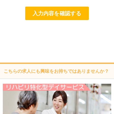
し、目的外利用を行わないものとし、そのための措置を講
じます。
個人情報は、適法かつ適正な方法で取得します。
個人情報は、本人の同意なく第三者に提供しません。
個人情報の管理にあたっては、漏洩・滅失・毀損の防止及
び是正、その他の安全管理のために必要かつ適切な措置を
講じるよう努めます。
個人情報保護に関する法令、国の定める指針、業界規範・
慣習、公序良俗を遵守します。
こちらの求人にも興味をお持ちではありませんか？
個人情報の取扱いについて
株式会社フォーテック（以下「当社」といいます）は、当プ
ライバシーポリシーを掲示し、当プライバシーポリシーに準
拠して提供されるサービス（以下「本サービス」といいま
す）の利用企業・団体等（以下「利用企業等」といいます）