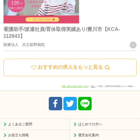
ご質問及びご苦情の窓口
看護助手/派遣社員/育休取得実績あり/豊川市【KCA-
112843】
当社における個人データの取り扱いに関するご質問やご苦情
医療法人 共立荻野病院
に関しては下記の窓口にご連絡ください。
おすすめの求人をもっと見る
住所
愛知県豊川市宿町寺前66-1
電話番号
0533-78-4747
豊橋・愛知介護求人NAVI TOP
求人
介護士（医療対応型有料老人ホーム/経験と…
受付時間
8:30-17:30
よくあるご質問
はじめての方へ
お役立ち情報
運営会社案内