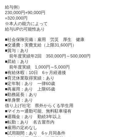
給与例）
230,000円+90,000円
=320,000円
※本人の能力によって
給与UPの可能性あり
■社会保険完備：雇用 労災 厚生 健康
■交通費：実費支給（上限31,600円）
■賞与：あり
前年度実績年2回 350,000円～500,000円
■昇給：あり
前年度実績 1,000円～5,000円
■有給休暇：10日 6ヶ月経過後
■育児休業取得実績：あり
■定年制：あり 一律60歳
■再雇用：あり 上限65歳
■勤務延長：あり
■単身寮：あり
借り上げ社宅 県外からくる学生用
■マイカー通勤可能、無料駐車場有
■退職金：あり 勤続3年以上
■転勤：あり 名古屋市内
■雇用の定めなし
■試用期間：あり 6ヶ月同条件