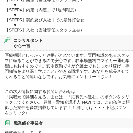
▼
【STEP4】内定（内定まで1週間程度）
▼
【STEP5】契約及び入社までの最終打合せ
▼
【STEP6】入社（当社専任スタッフ立会）
コンサルタント
から一言
医療機関としっかりと連携がとれています。専門知識のあるスタッ
フに頼ることができるので安心です。駐車場無料でマイカー通勤希
望にもおすすめです。変則夜勤ですが介護士でもしっかり稼げ、専
門知識をより深く学ぶことができる職場です。あなたを成長させて
くれること間違いなしです。お気軽にエントリー下さい！
この求人情報に関するお問い合わせは
「掲載元で詳細を見る」または、「応募先へ進む」のボタンをクリ
ックしてください。 豊橋・愛知介護求人 NAVI では、この条件に類
似した案件を多数掲載しています！！ 詳しくは・・・下記ボタン
をクリック♪
職業紹介事業者
株式会社Ｆ．Ｔ．Ｓ