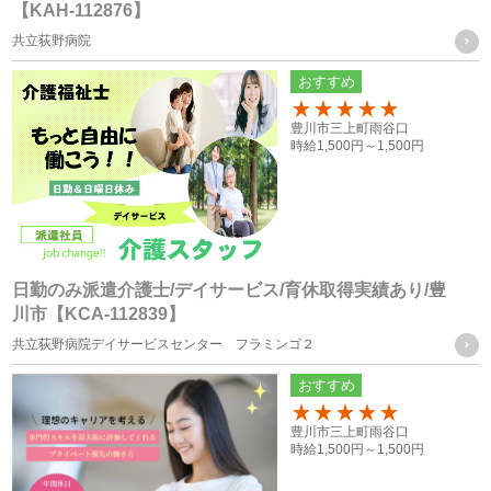
【KAH-112876】
トリーフォーム、口頭（電話等）による取得
共立荻野病院
・就職斡旋サイトや人材紹介会社からの通知による取得
おすすめ
お取引様の個人情報
100
豊川市三上町雨谷口
・お問い合せフォーム、求人依頼フォーム、口頭（電話等）
時給
1,500円～
1,500円
またはFAXによる取得
個人情報の管理について責任を有する者の名称
・株式会社フォーテック
日勤のみ派遣介護士/デイサービス/育休取得実績あり/豊
川市【KCA-112839】
統計処理されたデータの利用
共立荻野病院デイサービスセンター フラミンゴ２
おすすめ
当社は、提供を受けた個人情報をもとに、個人を特定できな
いよう加工した統計データを作成することがあります。個人
100
豊川市三上町雨谷口
時給
1,500円～
1,500円
を特定できない統計データについては、当社は何ら制限なく
利用することができるものとします。