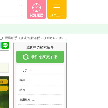
閲覧履歴
メニュー
人
看護助手（病院/経験不問）夜勤月4～5回/…
選択中の検索条件
条件を変更する
エリア
…
職種
…
給与
…
雇用形態
…