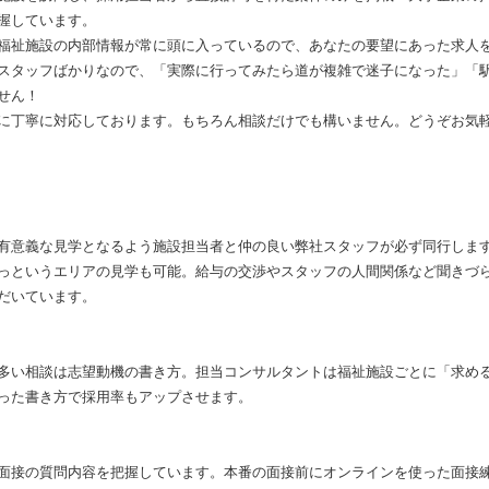
握しています。
福祉施設の内部情報が常に頭に入っているので、あなたの要望にあった求人
スタッフばかりなので、「実際に行ってみたら道が複雑で迷子になった」「
せん！
に丁寧に対応しております。もちろん相談だけでも構いません。どうぞお気
有意義な見学となるよう施設担当者と仲の良い弊社スタッフが必ず同行しま
っというエリアの見学も可能。給与の交渉やスタッフの人間関係など聞きづ
だいています。
多い相談は志望動機の書き方。担当コンサルタントは福祉施設ごとに「求め
った書き方で採用率もアップさせます。
面接の質問内容を把握しています。本番の面接前にオンラインを使った面接