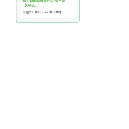
須）日勤日曜日休み/瀬戸市
【OAB…
月給
203,000円～
270,000円