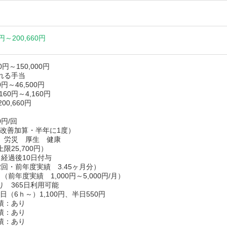
0円～
200,660円
00円～150,000円
れる手当
円～46,500円
60円～4,160円
200,660円
0円/回
改善加算・半年に1度）
用 労災 厚生 健康
限25,700円）
月経過後10日付与
回・前年度実績 3.45ヶ月分）
（前年度実績 1,000円～5,000円/月）
り 365日利用可能
（6ｈ～）1,100円、半日550円
績：あり
績：あり
績：あり