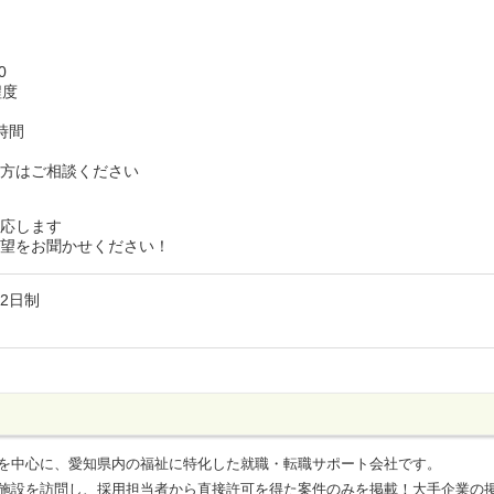
:00
程度
時間
可
い方はご相談ください
対応します
希望をお聞かせください！
2日制
を中心に、愛知県内の福祉に特化した就職・転職サポート会社です。
施設を訪問し、採用担当者から直接許可を得た案件のみを掲載！大手企業の