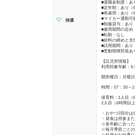
■退職金制度：あ
■定年制：あり（
■再雇用：あり（
■マイカー通勤可
待遇
■制服貸与：あり
■雇用期間の定め
■転勤：なし
■給料の締めと支
■試用期間：あり
■受動喫煙対策あ
【託児所情報】
利用対象年齢：
開所曜日：月曜
時間：07：30～
保育料：1人目（6
2人目（6時間以上
・おやつ2回分は
・昼食は持参ま
☆各年齢に合っ
☆毎月季節ごと
☆社員がお仕事