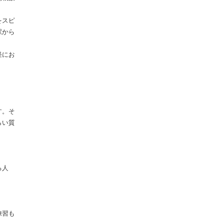
をスピ
駅から
軽にお
す。そ
らい質
る人
練習も