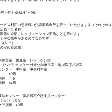
経験不問）夜勤月4～5回
サービス利用の患者様の介護業務全般を行っていただきます（それぞれ
用定員４５名程）
排泄等の介助、レクリエーション実施などを行います
も丁寧な指導があるので安心です
～3人です
人の定める業務】
央処置室 検査室 レントゲン室
ビリセンター 外来化学療法室 地域医療相談室
センター 手術室 中央材料室
棟 49床
棟 44床
棟 44床
健診センター 浜名居宅介護支援センター
ションはまな
ア病棟 40床