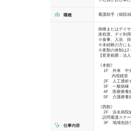
看護助手（病院/
職種
病棟またはデイ
床程度、デイ利
※食事、入浴、
※未経験の方に
※夜勤の体制は2
【変更範囲：法
《本館》
1F 外来 中
内視鏡室 リハ
2F 人工透析
3F 一般病
4F 医療療養病
5F 介護療養病
《西館》
2F 浜名病院
訪問看護ステー
3F 地域包括ケ
仕事内容