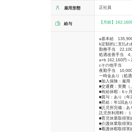
正社員
雇用形態
【月給】
162,16
給与
a基本給 135,9
b定額的に支払わ
勤務手当 22,100
処遇改善手当 4,1
a+b 162,160円～
cその他手当
夜勤手当 10,00
一時金あり（処遇
■加入保険：雇
■交通費：実費（上
■有給休暇：6ヶ
■賞与：あり（年2
■昇給：年1回あり
■託児所完備：あ
託児所利用料：１日
■育児休業取得実
■介護休業取得実
■看護休暇取得実