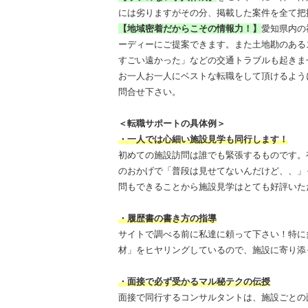
には劣りますがその分、掲載した案件を全て把
【地域密着だからこその情報力！】
愛知県内の
ーディーにご提案できます。また土地勘のある
すごい遠かった」などの交通トラブルも起きま
お一人お一人にベストな転職をして頂けるよう
問合せ下さい。
＜転職サポートの具体例＞
・一人では心細い施設見学も同行します！
初めての施設訪問は誰でも緊張するものです。
のおかげで「普段は見せてないんだけど、、」
問もできることから施設見学はとても好評いた
・履歴書の書き方の指導
サイトで調べる前に私達に頼って下さい！特に
材」をヒヤリングしているので、施設に寄り添
・面接で必ず受かるマル秘テクの伝授
面接で同行するコンサルタントは、施設ごとの