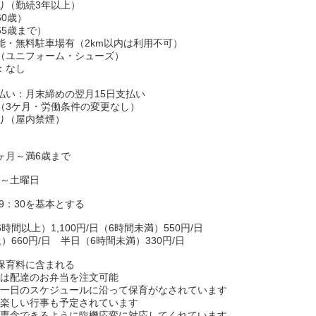
り（勤続3年以上）
60歳）
65歳まで）
能・無料駐車場有（2km以内は利用不可）
（ユニフォーム・シューズ）
：なし
払い：月末締めの翌月15日支払い
（3ケ月・労働条件の変更なし）
り（屋内禁煙）
6ヶ月～満6歳まで
日～土曜日
19：30を基本とする
時間以上）1,100円/日（6時間未満）550円/日
）660円/日 半日（6時間未満）330円/日
保育料に含まれる
たは配達のお弁当を注文可能
た一日のスケジュールに沿って保育がなされています
の楽しい行事も予定されています
に専念できるように臨機応変に対応してくれています