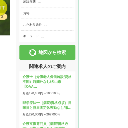
施設形態
…
資格
…
こだわり条件
…
キーワード
…
地図から検索
関連求人のご案内
介護士（介護老人保健施設/資格
不問）時間外なし/犬山市
【OAA…
月給
178,100円～
186,100円
理学療法士（病院/資格必須）日
曜日と祝日固定休夜勤なし/瀬…
月給
220,800円～
267,000円
介護支援専門員（病院/資格必