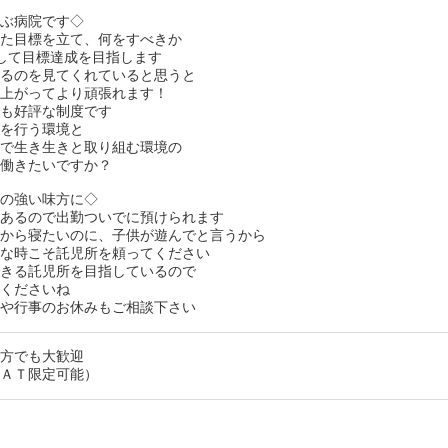
喜ぶ病院です◇
じた目標を立て、何をすべきか
して目標達成を目指します
いるのを見てくれていると思うと
が上がってより頑張れます！
らも好評な制度です
務を行う環境と
皆で生き生きと取り組む環境の
は働きたいですか？
マの強い味方に◇
があるので出勤ついでに預けられます
たから寝たいのに、子供が遊んでと言うから
んな時こそ託児所を頼ってください
できる託児所を目指しているので
談くださいね
気や行事のお休みもご相談下さい
い方でも大歓迎
（ＡＴ限定可能）