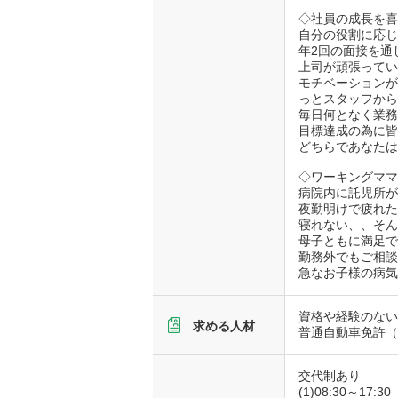
◇社員の成長を
自分の役割に応
年2回の面接を通
上司が頑張って
モチベーション
っとスタッフか
毎日何となく業
目標達成の為に
どちらであなた
◇ワーキングマ
病院内に託児所
夜勤明けで疲れ
寝れない、、そ
母子ともに満足
勤務外でもご相
急なお子様の病
資格や経験のな
求める人材
普通自動車免許
交代制あり
(1)08:30～17:30