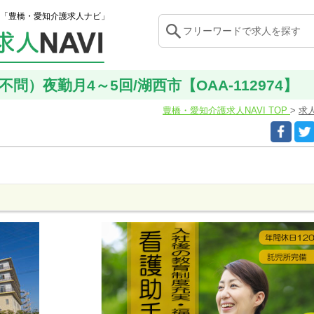
「豊橋・愛知介護求人ナビ」
問）夜勤月4～5回/湖西市【OAA-112974】
豊橋・愛知介護求人NAVI TOP
求