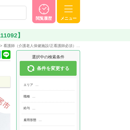
閲覧履歴
メニュー
1092】
看護師（介護老人保健施設/正看護師必須）…
選択中の検索条件
条件を変更する
エリア
…
職種
…
給与
…
雇用形態
…