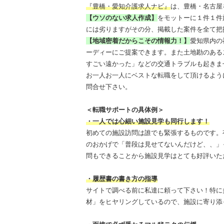
『豊橋・愛知介護求人ナビ』
は、豊橋・名古屋
【ウソのない求人作成】
をモットーに１件１件
には劣りますがその分、掲載した案件を全て把
【地域密着だからこその情報力！】
愛知県内の
ーディーにご提案できます。また土地勘のある
すごい遠かった」などの交通トラブルも起きま
お一人お一人にベストな転職をして頂けるよう
問合せ下さい。
＜転職サポートの具体例＞
・一人では心細い施設見学も同行します！
初めての施設訪問は誰でも緊張するものです。
のおかげで「普段は見せてないんだけど、、」
問もできることから施設見学はとても好評いた
・履歴書の書き方の指導
サイトで調べる前に私達に頼って下さい！特に
材」をヒヤリングしているので、施設に寄り添