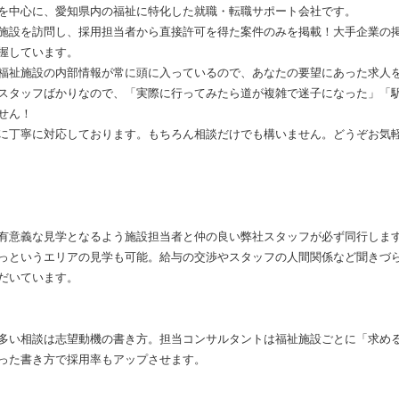
を中心に、愛知県内の福祉に特化した就職・転職サポート会社です。
施設を訪問し、採用担当者から直接許可を得た案件のみを掲載！大手企業の
握しています。
福祉施設の内部情報が常に頭に入っているので、あなたの要望にあった求人
スタッフばかりなので、「実際に行ってみたら道が複雑で迷子になった」「
せん！
に丁寧に対応しております。もちろん相談だけでも構いません。どうぞお気
有意義な見学となるよう施設担当者と仲の良い弊社スタッフが必ず同行しま
っというエリアの見学も可能。給与の交渉やスタッフの人間関係など聞きづ
だいています。
多い相談は志望動機の書き方。担当コンサルタントは福祉施設ごとに「求め
った書き方で採用率もアップさせます。