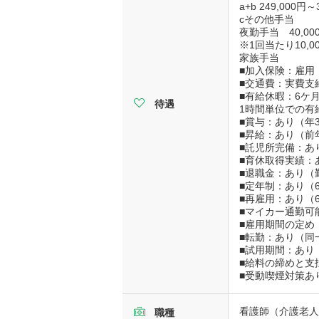
a+b 249,000円～
cその他手当
夜勤手当 40,000
※1回当たり10,0
家族手当
■加入保険：雇用
■交通費：実費支給
■有給休暇：6ケ月
待遇
1時間単位での有
■賞与：あり（年3
■昇給：あり（前
■託児所完備：あ
■育休取得実績：
■退職金：あり（
■定年制：あり（
■再雇用：あり（
■マイカー通勤可能
■雇用期間の定め
■転勤：あり（同
■試用期間：あり
■給料の締めと支
■受動喫煙対策あ
看護師（介護老人
職種