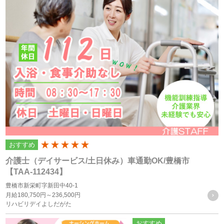
ライバシーポリシーを掲示し、当プライバシーポリシーに準
拠して提供されるサービス（以下「本サービス」といいま
す）の利用企業・団体等（以下「利用企業等」といいます）
および本サービスをご利用になる方（以下「ユーザー」とい
います）のプライバシーを尊重し、ユーザーの個人情報の管
理に細心の注意を払い、これを取扱うものとします。
個人情報の利用目的
個人情報の利用目的は以下の通りです。利用目的を超えて利
おすすめ
200
用することはありません。
介護士（デイサービス/土日休み）車通勤OK/豊橋市
当サイトにおけるユーザーへのサービスの提供
【TAA-112434】
本サービスの利用に伴う連絡・各種お知らせ等の配信・送
豊橋市新栄町字新田中40-1
月給
180,750円～
236,500円
付
リハビリデイよしだがた
ユーザーの承諾・申込みに基づく、本サービス利用企業等
おすすめ
への個人情報の提供