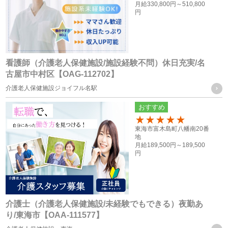
共同利用するものの範囲
月給
330,800円～
510,800
円
・株式会社F.T.S
・株式会社フォーテック.プロ
共同利用する個人情報の項目及び利用目的
看護師（介護老人保健施設/施設経験不問）休日充実/名
従業員員や登録スタッフの方の個人情報
古屋市中村区【OAG-112702】
・人事労務管理に関わる諸手続き（年金、労働保険等）を行
介護老人保健施設ジョイフル名駅
う際に、当社グループ各社の人事担当者がその目的の限りに
おすすめ
おいて使用するため
100
・ご家族等の氏名、住所、電話番号は、法令に基づく各種手
東海市富木島町八幡南20番
地
続きの他、本人に万一のことがあった際の緊急連絡先として
月給
189,500円～
189,500
円
の使用の為
・当社グループ各社間における人員配置を検討する際の資料
とするため
介護士（介護老人保健施設/未経験でもできる）夜勤あ
応募者の方の個人情報
り/東海市【OAA-111577】