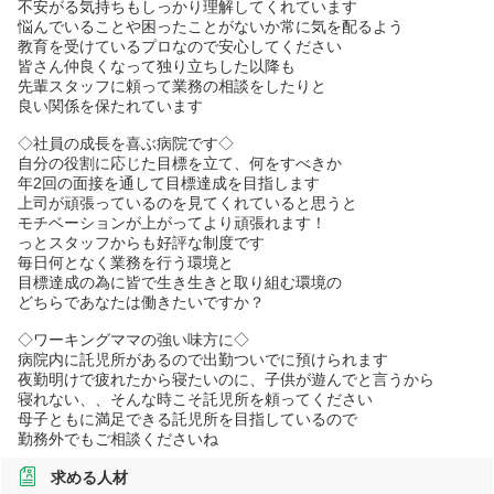
不安がる気持ちもしっかり理解してくれています
悩んでいることや困ったことがないか常に気を配るよう
教育を受けているプロなので安心してください
皆さん仲良くなって独り立ちした以降も
先輩スタッフに頼って業務の相談をしたりと
良い関係を保たれています
◇社員の成長を喜ぶ病院です◇
自分の役割に応じた目標を立て、何をすべきか
年2回の面接を通して目標達成を目指します
上司が頑張っているのを見てくれていると思うと
モチベーションが上がってより頑張れます！
っとスタッフからも好評な制度です
毎日何となく業務を行う環境と
目標達成の為に皆で生き生きと取り組む環境の
どちらであなたは働きたいですか？
◇ワーキングママの強い味方に◇
病院内に託児所があるので出勤ついでに預けられます
夜勤明けで疲れたから寝たいのに、子供が遊んでと言うから
寝れない、、そんな時こそ託児所を頼ってください
母子ともに満足できる託児所を目指しているので
勤務外でもご相談くださいね
求める人材