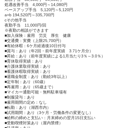
処遇改善手当 4,000円～14,080円
ベースアップ手当 5,120円～5,120円
a+b 194,520円～335,700円
cその他手当
夜勤手当 11,000円/回
※夜勤の相談ができます
■加入保険：雇用 労災 厚生 健康
■交通費：実費（上限25,700円）
■有給休暇：6ケ月経過後10日付与
■賞与：あり（年2回・前年度実績 3.71ケ月分）
■昇給：あり（前年度実績による1月当たり3％～3.0％）
■育休取得実績：あり
■介護休業取得実績：あり
■看護休暇取得実績：あり
■退職金制度：あり（勤続3年以上）
■定年制：あり（60歳）
■再雇用：あり（65歳まで）
■マイカー通勤可能・無料駐車場有
■制服貸与：あり
■雇用期間の定め：なし
■転勤：あり（湖西市内）
■試用期間：あり（3ケ月・労働条件の変更なし）
■給料の締めと支払い：月末締めの翌月15日支払い
■受動喫煙対策あり（屋内禁煙）
■託児所：あり