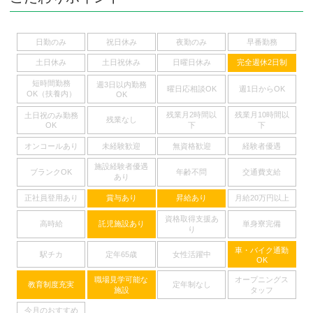
日勤のみ
祝日休み
夜勤のみ
早番勤務
土日休み
土日祝休み
日曜日休み
完全週休2日制
短時間勤務
週3日以内勤務
曜日応相談OK
週1日からOK
OK（扶養内）
OK
残業月2時間以
残業月10時間以
土日祝のみ勤務
残業なし
下
下
OK
オンコールあり
未経験歓迎
無資格歓迎
経験者優遇
施設経験者優遇
ブランクOK
年齢不問
交通費支給
あり
正社員登用あり
賞与あり
昇給あり
月給20万円以上
資格取得支援あ
高時給
託児施設あり
単身寮完備
り
車・バイク通勤
駅チカ
定年65歳
女性活躍中
OK
職場見学可能な
オープニングス
教育制度充実
定年制なし
施設
タッフ
今月のおすすめ