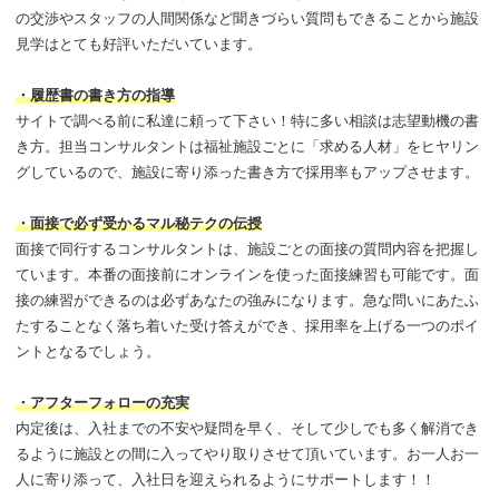
の交渉やスタッフの人間関係など聞きづらい質問もできることから施設
見学はとても好評いただいています。
・履歴書の書き方の指導
サイトで調べる前に私達に頼って下さい！特に多い相談は志望動機の書
き方。担当コンサルタントは福祉施設ごとに「求める人材」をヒヤリン
グしているので、施設に寄り添った書き方で採用率もアップさせます。
・面接で必ず受かるマル秘テクの伝授
面接で同行するコンサルタントは、施設ごとの面接の質問内容を把握し
ています。本番の面接前にオンラインを使った面接練習も可能です。面
接の練習ができるのは必ずあなたの強みになります。急な問いにあたふ
たすることなく落ち着いた受け答えができ、採用率を上げる一つのポイ
ントとなるでしょう。
・アフターフォローの充実
内定後は、入社までの不安や疑問を早く、そして少しでも多く解消でき
るように施設との間に入ってやり取りさせて頂いています。お一人お一
人に寄り添って、入社日を迎えられるようにサポートします！！