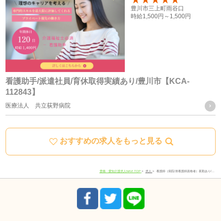
いよう加工した統計データを作成することがあります。個人
100
豊川市三上町雨谷口
時給
1,500円～
1,500円
を特定できない統計データについては、当社は何ら制限なく
利用することができるものとします。
ご質問及びご苦情の窓口
看護助手/派遣社員/育休取得実績あり/豊川市【KCA-
112843】
当社における個人データの取り扱いに関するご質問やご苦情
医療法人 共立荻野病院
に関しては下記の窓口にご連絡ください。
おすすめの求人をもっと見る
住所
愛知県豊川市宿町寺前66-1
電話番号
0533-78-4747
豊橋・愛知介護求人NAVI TOP
求人
看護師（病院/准看護師資格者）夜勤あり/…
受付時間
8:30-17:30