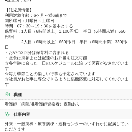
【託児所情報】
利用対象年齢：6ケ月～満6歳まで
開所曜日：月曜日～土曜日
時間：07：30～19：30を基本とする
保育料：1人目（6時間以上）1,100円/日 半日（6時間未満）550
円/日
2人目（6時間以上）660円/日 半日（6時間未満）330円/
日
・おやつ2回分は保育料に含まれる
・昼食は持参または配達のお弁当を注文可能
☆各年齢に合った一日のスケジュールに沿って保育がなされていま
す
☆毎月季節ごとの楽しい行事も予定されています
☆社員がお仕事に専念できるように臨機応変に対応してくれていま
す
職種
看護師（病院/准看護師資格者）夜勤あり
仕事内容
外来・一般病棟・療養病棟・透析センターのいずれかに配属してい
ただきます