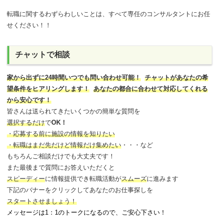
転職に関するわずらわしいことは、すべて専任のコンサルタントにお任
せください！！
チャットで相談
家から出ずに24時間いつでも問い合わせ可能
！
チャットがあなたの希
望条件をヒアリングします！
あなたの都合に合わせて対応してくれる
から安心です！
皆さんは送られてきたいくつかの簡単な質問を
選択するだけ
で
OK！
・応募する前に施設の情報を知りたい
・転職はまだ先だけど情報だけ集めたい
・・・など
もちろんご相談だけでも大丈夫です！
また最後まで質問にお答えいただくと
スピーディー
に情報提供でき
転職活動が
スムーズ
に進みます
下記のバナーをクリックしてあなたのお仕事探しを
スタートさせましょう！
メッセージは1：1のトークになるので、ご安心下さい！