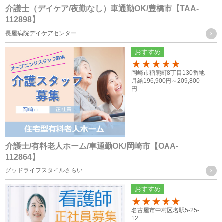
（４） 公衆衛生の向上又は児童の健全な育成の推進のために
介護士（デイケア/夜勤なし）車通勤OK/豊橋市【TAA-
112898】
特に必要がある場合であって、ご本人様の同意を得ることが
長屋病院デイケアセンター
困難な場合
（５） 国の機関もしくは地方公共団体又はその委託を受けた
おすすめ
者が法令の定める事務を遂行することに対して協力する必要
100
岡崎市稲熊町8丁目130番地
がある場合であって、ご本人様の同意を得ることによって当
月給
196,900円～
209,800
円
該事務の遂行に支障を及ぼすおそれがある場合
（６） 業務を円滑に遂行するため、利用目的の達成に必要な
範囲内で個人情報の取扱いの全部又は一部を委託する場合
介護士/有料老人ホーム/車通勤OK/岡崎市【OAA-
個人情報の共同利用
112864】
グッドライフスタイルさらい
当社は、お客様から取得した個人情報を、下記に記載したグ
おすすめ
ループ会社間で共同利用をする場合があります。
100
名古屋市中村区名駅5-25-
12