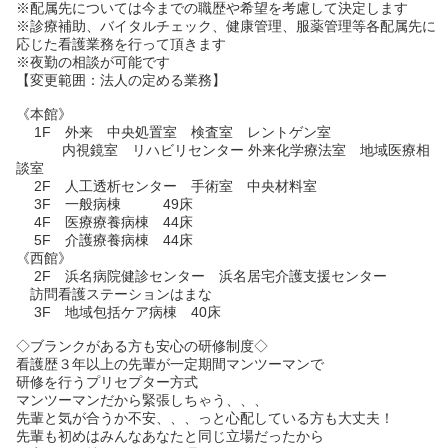
※配属先については今までの職歴や希望を考慮して決定します
※診療補助、バイタルチェック、健康管理、服薬管理等各配属先に
応じた看護業務を行って頂きます
※夜勤の相談が可能です
【変更範囲：法人の定める業務】
《本館》
1F 外来 中央処置室 検査室 レントゲン室
内視鏡室 リハビリセンター 外来化学療法室 地域医療相
談室
2F 人工透析センター 手術室 中央材料室
3F 一般病棟 49床
4F 医療療養病棟 44床
5F 介護療養病棟 44床
《西館》
2F 浜名病院健診センター 浜名居宅介護支援センター
訪問看護ステーションはまな
3F 地域包括ケア病棟 40床
◇ブランクがある方も安心の研修制度◇
看護歴３年以上の先輩が一定期間マンツーマンで
研修を行うプリセプター方式
マンツーマンだから緊張しちゃう、、、
先輩と気が合うか不安、、、っと心配している方も大丈夫！
先輩も初めはみんなあなたと同じ立場だったから