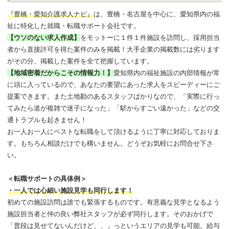
『豊橋・愛知介護求人ナビ』
は、豊橋・名古屋を中心に、愛知県内の福
祉に特化した就職・転職サポート会社です。
【ウソのない求人作成】
をモットーに１件１件施設を訪問し、採用担当
者から直接許可を得た案件のみを掲載！大手企業の掲載数には劣ります
がその分、掲載した案件を全て把握しています。
【地域密着だからこその情報力！】
愛知県内の福祉施設の内部情報が常
に頭に入っているので、あなたの要望にあった求人をスピーディーにご
提案できます。また土地勘のあるスタッフばかりなので、「実際に行っ
てみたら道が複雑で迷子になった」「駅からすごい遠かった」などの交
通トラブルも起きません！
お一人お一人にベストな転職をして頂けるように丁寧に対応しておりま
す。もちろん相談だけでも構いません。どうぞお気軽にお問合せ下さ
い。
＜転職サポートの具体例＞
・一人では心細い施設見学も同行します！
初めての施設訪問は誰でも緊張するものです。有意義な見学となるよう
施設担当者と仲の良い弊社スタッフが必ず同行します。そのおかげで
「普段は見せてないんだけど、、」っというエリアの見学も可能。給与