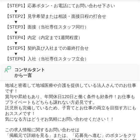
【STEP1】応募ボタン・お電話にてお問い合わせ下さい
▼
【STEP2】見学希望または相談・面接日程の打合せ
▼
【STEP3】面接（当社専任スタッフ同行）
▼
【STEP4】内定（内定まで1週間程度）
▼
【STEP5】契約及び入社までの最終打合せ
▼
【STEP6】入社（当社専任スタッフ立会）
コンサルタント
から一言
地域と密着して地域医療や介護を提供している法人さんでのお仕事
です！
賞与や昇給もあり、年間休日120日と働く条件も好条件！お仕事も
プライベートもどちらも譲れない方必見です。
託児所も完備しているため、子育てとお仕事の両立を目指す方にも
おススメです！
気になる方はどうぞお気軽にお問い合わせください！！
この求人情報に関するお問い合わせは
「掲載元で詳細を見る」または、「応募先へ進む」のボタンをクリ