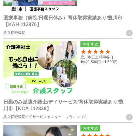
応募者の方への個人情報
・採用応募時に取得した履歴書、お問い合せフォーム、エン
医療事務（病院/日曜日休み）育休取得実績あり/豊川市
【KAH-112876】
トリーフォーム、口頭（電話等）による取得
共立荻野病院
・就職斡旋サイトや人材紹介会社からの通知による取得
おすすめ
お取引様の個人情報
100
豊川市三上町雨谷口
・お問い合せフォーム、求人依頼フォーム、口頭（電話等）
時給
1,500円～
1,500円
またはFAXによる取得
個人情報の管理について責任を有する者の名称
・株式会社フォーテック
日勤のみ派遣介護士/デイサービス/育休取得実績あり/豊
川市【KCA-112839】
統計処理されたデータの利用
共立荻野病院デイサービスセンター フラミンゴ２
おすすめ
当社は、提供を受けた個人情報をもとに、個人を特定できな