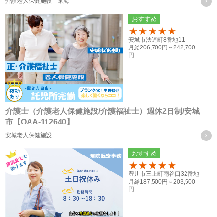
・採用活動における各種の告知や連絡（電話、メール、郵
介護老人保健施設 東海
送、ファックス送信等）のため
おすすめ
・採用応募者への当社グループ各社の事業やその職務等に関
100
安城市法連町8番地11
する各種情報を提供するため
月給
206,700円～
242,700
・採用応募者の管理及び本人確認を行うため
円
お取引様に関する個人情報
・当社グループ会社におけるサービスの提供、ご連絡、各種
打ち合わせのため
介護士（介護老人保健施設/介護福祉士）週休2日制/安城
市【OAA-112640】
・各種お問合せ及びご要望事項への対応の為
安城老人保健施設
共同利用する個人情報の取得方法
おすすめ
従業員や登録スタッフの方の個人情報
100
豊川市三上町雨谷口32番地
・入社時又は登録時にお預かりした履歴書や入社手続きに必
月給
187,500円～
203,500
円
要なその他の書類、お問い合わせフォーム、メール、口頭
（電話等）、その他書面による取得