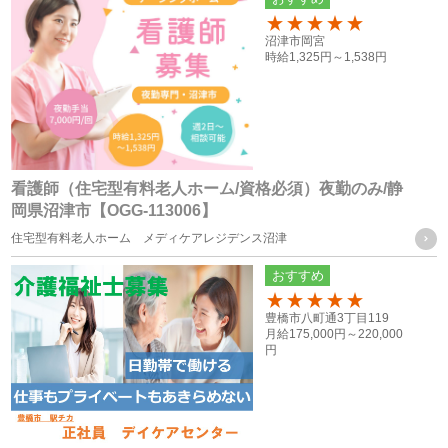
属性情報･端末情報・位置情報・行動履歴等に基づく広
150
沼津市岡宮
告・コンテンツ等の配信・表示、本サービスの提供
時給
1,325円～
1,538円
本サービスの改善・新規サービスの開発・マーケティング
活動
本サービスに関するご意見、お問い合わせの確認・回答
看護師（住宅型有料老人ホーム/資格必須）夜勤のみ/静
岡県沼津市【OGG-113006】
個人情報の第三者への提供
住宅型有料老人ホーム メディケアレジデンス沼津
当社は、次に掲げる場合を除き、お客様の個人情報を第三者
おすすめ
に提供することはございません。
100
豊橋市八町通3丁目119
月給
175,000円～
220,000
（１） ご本人様の同意がある場合
円
（２） 法令に基づく場合
（３） 人の生命、身体又は財産の保護のために必要がある場
合であって、ご本人様の同意を得ることが困難な場合