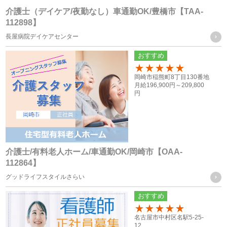
（４） 公衆衛生の向上又は児童の健全な育成の推進のために
介護士（デイケア/夜勤なし）車通勤OK/豊橋市【TAA-
112898】
特に必要がある場合であって、ご本人様の同意を得ることが
長屋病院デイケアセンター
困難な場合
（５） 国の機関もしくは地方公共団体又はその委託を受けた
おすすめ
者が法令の定める事務を遂行することに対して協力する必要
100
岡崎市稲熊町8丁目130番地
がある場合であって、ご本人様の同意を得ることによって当
月給
196,900円～
209,800
円
該事務の遂行に支障を及ぼすおそれがある場合
（６） 業務を円滑に遂行するため、利用目的の達成に必要な
範囲内で個人情報の取扱いの全部又は一部を委託する場合
介護士/有料老人ホーム/車通勤OK/岡崎市【OAA-
個人情報の共同利用
112864】
グッドライフスタイルさらい
当社は、お客様から取得した個人情報を、下記に記載したグ
おすすめ
ループ会社間で共同利用をする場合があります。
100
名古屋市中村区名駅5-25-
12