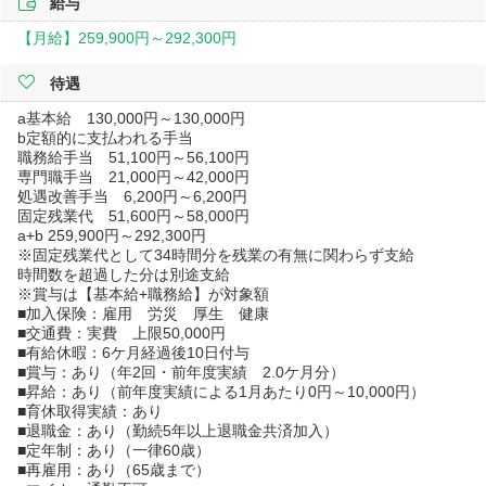
給与
【月給】
259,900円～
292,300円
待遇
a基本給 130,000円～130,000円
b定額的に支払われる手当
職務給手当 51,100円～56,100円
専門職手当 21,000円～42,000円
処遇改善手当 6,200円～6,200円
固定残業代 51,600円～58,000円
a+b 259,900円～292,300円
※固定残業代として34時間分を残業の有無に関わらず支給
時間数を超過した分は別途支給
※賞与は【基本給+職務給】が対象額
■加入保険：雇用 労災 厚生 健康
■交通費：実費 上限50,000円
■有給休暇：6ケ月経過後10日付与
■賞与：あり（年2回・前年度実績 2.0ケ月分）
■昇給：あり（前年度実績による1月あたり0円～10,000円）
■育休取得実績：あり
■退職金：あり（勤続5年以上退職金共済加入）
■定年制：あり（一律60歳）
■再雇用：あり（65歳まで）