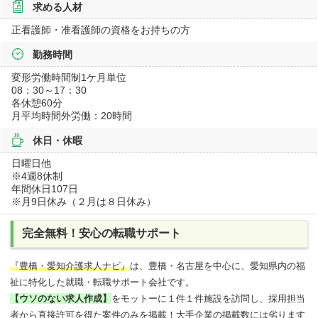
求める人材
正看護師・准看護師の資格をお持ちの方
勤務時間
変形労働時間制1ケ月単位
08：30～17：30
各休憩60分
月平均時間外労働：20時間
休日・休暇
日曜日他
※4週8休制
年間休日107日
※月9日休み（２月は８日休み）
完全無料！安心の転職サポート
『豊橋・愛知介護求人ナビ』
は、豊橋・名古屋を中心に、愛知県内の福
祉に特化した就職・転職サポート会社です。
【ウソのない求人作成】
をモットーに１件１件施設を訪問し、採用担当
者から直接許可を得た案件のみを掲載！大手企業の掲載数には劣ります