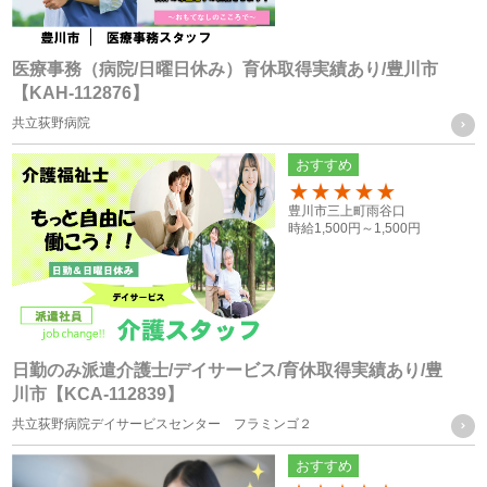
応募者の方への個人情報
・採用応募時に取得した履歴書、お問い合せフォーム、エン
医療事務（病院/日曜日休み）育休取得実績あり/豊川市
【KAH-112876】
トリーフォーム、口頭（電話等）による取得
共立荻野病院
・就職斡旋サイトや人材紹介会社からの通知による取得
おすすめ
お取引様の個人情報
100
豊川市三上町雨谷口
・お問い合せフォーム、求人依頼フォーム、口頭（電話等）
時給
1,500円～
1,500円
またはFAXによる取得
個人情報の管理について責任を有する者の名称
・株式会社フォーテック
日勤のみ派遣介護士/デイサービス/育休取得実績あり/豊
川市【KCA-112839】
統計処理されたデータの利用
共立荻野病院デイサービスセンター フラミンゴ２
おすすめ
当社は、提供を受けた個人情報をもとに、個人を特定できな