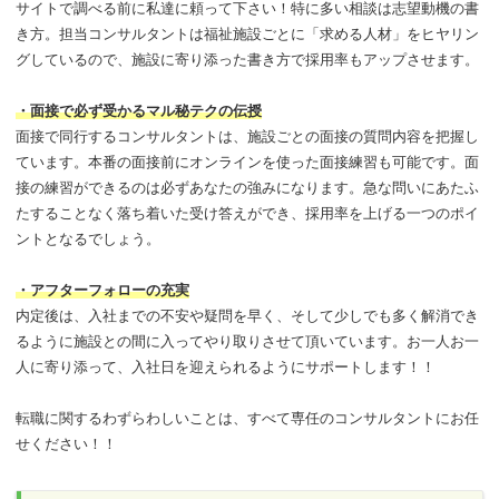
サイトで調べる前に私達に頼って下さい！特に多い相談は志望動機の書
き方。担当コンサルタントは福祉施設ごとに「求める人材」をヒヤリン
グしているので、施設に寄り添った書き方で採用率もアップさせます。
・面接で必ず受かるマル秘テクの伝授
面接で同行するコンサルタントは、施設ごとの面接の質問内容を把握し
ています。本番の面接前にオンラインを使った面接練習も可能です。面
接の練習ができるのは必ずあなたの強みになります。急な問いにあたふ
たすることなく落ち着いた受け答えができ、採用率を上げる一つのポイ
ントとなるでしょう。
・アフターフォローの充実
内定後は、入社までの不安や疑問を早く、そして少しでも多く解消でき
るように施設との間に入ってやり取りさせて頂いています。お一人お一
人に寄り添って、入社日を迎えられるようにサポートします！！
転職に関するわずらわしいことは、すべて専任のコンサルタントにお任
せください！！