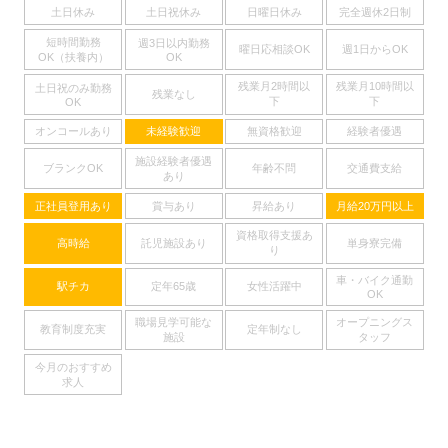
土日休み
土日祝休み
日曜日休み
完全週休2日制
短時間勤務
週3日以内勤務
曜日応相談OK
週1日からOK
OK（扶養内）
OK
残業月2時間以
残業月10時間以
土日祝のみ勤務
残業なし
下
下
OK
オンコールあり
未経験歓迎
無資格歓迎
経験者優遇
施設経験者優遇
ブランクOK
年齢不問
交通費支給
あり
正社員登用あり
賞与あり
昇給あり
月給20万円以上
資格取得支援あ
高時給
託児施設あり
単身寮完備
り
車・バイク通勤
駅チカ
定年65歳
女性活躍中
OK
職場見学可能な
オープニングス
教育制度充実
定年制なし
施設
タッフ
今月のおすすめ
求人