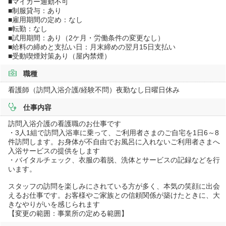
■マイカー通勤不可
■制服貸与：あり
■雇用期間の定め：なし
■転勤：なし
■試用期間：あり（2ケ月・労働条件の変更なし）
■給料の締めと支払い日：月末締めの翌月15日支払い
■受動喫煙対策あり（屋内禁煙）
職種
看護師（訪問入浴介護/経験不問）夜勤なし日曜日休み
仕事内容
訪問入浴介護の看護職のお仕事です
・3人1組で訪問入浴車に乗って、ご利用者さまのご自宅を1日6～8
件訪問します。お身体が不自由でお風呂に入れないご利用者さまへ
入浴サービスの提供をします
・バイタルチェック、衣服の着脱、洗体とサービスの記録などを行
います。
スタッフの訪問を楽しみにされている方が多く、本気の笑顔に出会
えるお仕事です。お客様やご家族との信頼関係が築けたときに、大
きなやりがいを感じられます
【変更の範囲：事業所の定める範囲】