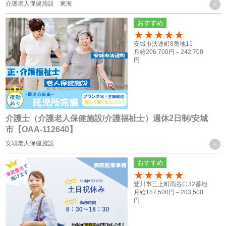
・採用活動における各種の告知や連絡（電話、メール、郵
介護老人保健施設 東海
送、ファックス送信等）のため
おすすめ
・採用応募者への当社グループ各社の事業やその職務等に関
100
安城市法連町8番地11
する各種情報を提供するため
月給
206,700円～
242,700
・採用応募者の管理及び本人確認を行うため
円
お取引様に関する個人情報
・当社グループ会社におけるサービスの提供、ご連絡、各種
打ち合わせのため
介護士（介護老人保健施設/介護福祉士）週休2日制/安城
市【OAA-112640】
・各種お問合せ及びご要望事項への対応の為
安城老人保健施設
共同利用する個人情報の取得方法
おすすめ
従業員や登録スタッフの方の個人情報
100
豊川市三上町雨谷口32番地
・入社時又は登録時にお預かりした履歴書や入社手続きに必
月給
187,500円～
203,500
円
要なその他の書類、お問い合わせフォーム、メール、口頭
（電話等）、その他書面による取得