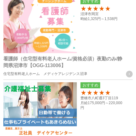
おすすめ
への個人情報の提供
属性情報･端末情報・位置情報・行動履歴等に基づく広
150
沼津市岡宮
告・コンテンツ等の配信・表示、本サービスの提供
時給
1,325円～
1,538円
本サービスの改善・新規サービスの開発・マーケティング
活動
本サービスに関するご意見、お問い合わせの確認・回答
看護師（住宅型有料老人ホーム/資格必須）夜勤のみ/静
岡県沼津市【OGG-113006】
個人情報の第三者への提供
住宅型有料老人ホーム メディケアレジデンス沼津
当社は、次に掲げる場合を除き、お客様の個人情報を第三者
おすすめ
に提供することはございません。
100
豊橋市八町通3丁目119
月給
175,000円～
220,000
（１） ご本人様の同意がある場合
円
（２） 法令に基づく場合
（３） 人の生命、身体又は財産の保護のために必要がある場
合であって、ご本人様の同意を得ることが困難な場合