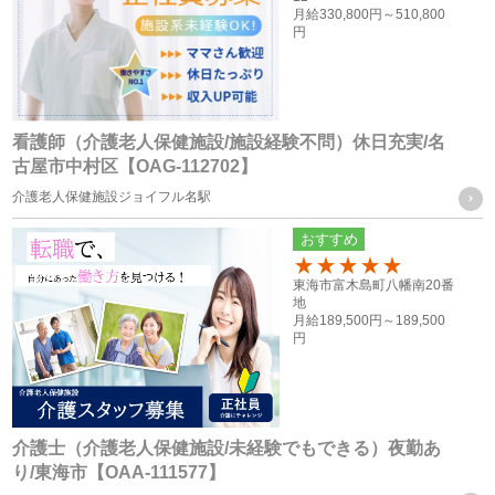
共同利用するものの範囲
月給
330,800円～
510,800
円
・株式会社F.T.S
・株式会社フォーテック.プロ
共同利用する個人情報の項目及び利用目的
看護師（介護老人保健施設/施設経験不問）休日充実/名
従業員員や登録スタッフの方の個人情報
古屋市中村区【OAG-112702】
・人事労務管理に関わる諸手続き（年金、労働保険等）を行
介護老人保健施設ジョイフル名駅
う際に、当社グループ各社の人事担当者がその目的の限りに
おすすめ
おいて使用するため
100
・ご家族等の氏名、住所、電話番号は、法令に基づく各種手
東海市富木島町八幡南20番
地
続きの他、本人に万一のことがあった際の緊急連絡先として
月給
189,500円～
189,500
円
の使用の為
・当社グループ各社間における人員配置を検討する際の資料
とするため
介護士（介護老人保健施設/未経験でもできる）夜勤あ
応募者の方の個人情報
り/東海市【OAA-111577】