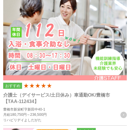
ライバシーポリシーを掲示し、当プライバシーポリシーに準
拠して提供されるサービス（以下「本サービス」といいま
す）の利用企業・団体等（以下「利用企業等」といいます）
および本サービスをご利用になる方（以下「ユーザー」とい
います）のプライバシーを尊重し、ユーザーの個人情報の管
理に細心の注意を払い、これを取扱うものとします。
個人情報の利用目的
個人情報の利用目的は以下の通りです。利用目的を超えて利
おすすめ
200
用することはありません。
介護士（デイサービス/土日休み）車通勤OK/豊橋市
当サイトにおけるユーザーへのサービスの提供
【TAA-112434】
本サービスの利用に伴う連絡・各種お知らせ等の配信・送
豊橋市新栄町字新田中40-1
月給
180,750円～
236,500円
付
リハビリデイよしだがた
ユーザーの承諾・申込みに基づく、本サービス利用企業等