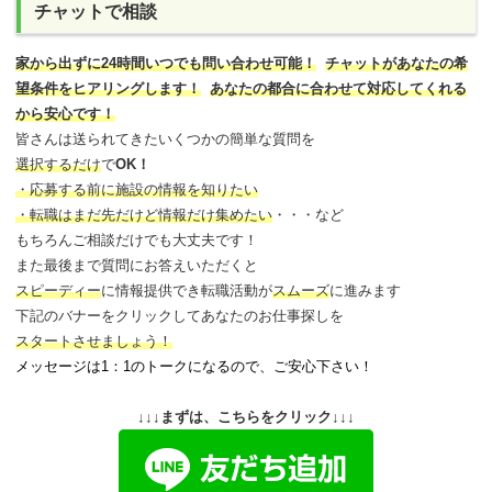
チャットで相談
家から出ずに24時間いつでも問い合わせ可能
！
チャットがあなたの希
望条件をヒアリングします！
あなたの都合に合わせて対応してくれる
から安心です！
皆さんは送られてきたいくつかの簡単な質問を
選択するだけ
で
OK！
・応募する前に施設の情報を知りたい
・転職はまだ先だけど情報だけ集めたい
・・・など
もちろんご相談だけでも大丈夫です！
また最後まで質問にお答えいただくと
スピーディー
に情報提供でき
転職活動が
スムーズ
に進みます
下記のバナーをクリックしてあなたのお仕事探しを
スタートさせましょう！
メッセージは1：1のトークになるので、ご安心下さい！
↓↓↓まずは、こちらをクリック↓↓↓