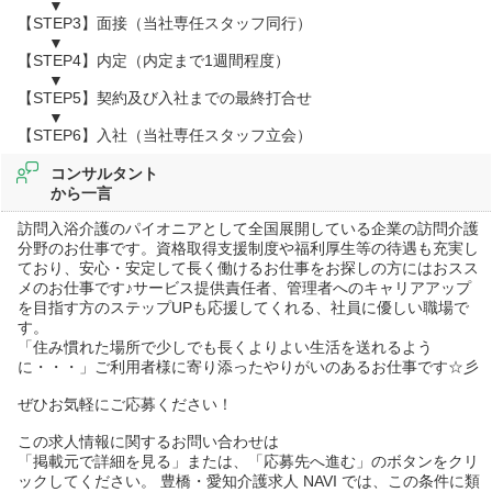
▼
【STEP3】面接（当社専任スタッフ同行）
▼
【STEP4】内定（内定まで1週間程度）
▼
【STEP5】契約及び入社までの最終打合せ
▼
【STEP6】入社（当社専任スタッフ立会）
コンサルタント
から一言
訪問入浴介護のパイオニアとして全国展開している企業の訪問介護
分野のお仕事です。資格取得支援制度や福利厚生等の待遇も充実し
ており、安心・安定して長く働けるお仕事をお探しの方にはおスス
メのお仕事です♪サービス提供責任者、管理者へのキャリアアップ
を目指す方のステップUPも応援してくれる、社員に優しい職場で
す。
「住み慣れた場所で少しでも長くよりよい生活を送れるよう
に・・・」ご利用者様に寄り添ったやりがいのあるお仕事です☆彡
ぜひお気軽にご応募ください！
この求人情報に関するお問い合わせは
「掲載元で詳細を見る」または、「応募先へ進む」のボタンをクリ
ックしてください。 豊橋・愛知介護求人 NAVI では、この条件に類