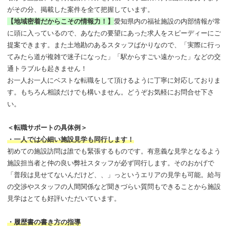
がその分、掲載した案件を全て把握しています。
【地域密着だからこその情報力！】
愛知県内の福祉施設の内部情報が常
に頭に入っているので、あなたの要望にあった求人をスピーディーにご
提案できます。また土地勘のあるスタッフばかりなので、「実際に行っ
てみたら道が複雑で迷子になった」「駅からすごい遠かった」などの交
通トラブルも起きません！
お一人お一人にベストな転職をして頂けるように丁寧に対応しておりま
す。もちろん相談だけでも構いません。どうぞお気軽にお問合せ下さ
い。
＜転職サポートの具体例＞
・一人では心細い施設見学も同行します！
初めての施設訪問は誰でも緊張するものです。有意義な見学となるよう
施設担当者と仲の良い弊社スタッフが必ず同行します。そのおかげで
「普段は見せてないんだけど、、」っというエリアの見学も可能。給与
の交渉やスタッフの人間関係など聞きづらい質問もできることから施設
見学はとても好評いただいています。
・履歴書の書き方の指導