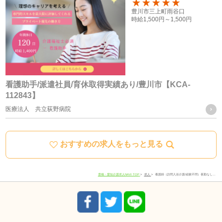
いよう加工した統計データを作成することがあります。個人
100
豊川市三上町雨谷口
時給
1,500円～
1,500円
を特定できない統計データについては、当社は何ら制限なく
利用することができるものとします。
ご質問及びご苦情の窓口
看護助手/派遣社員/育休取得実績あり/豊川市【KCA-
112843】
当社における個人データの取り扱いに関するご質問やご苦情
医療法人 共立荻野病院
に関しては下記の窓口にご連絡ください。
おすすめの求人をもっと見る
住所
愛知県豊川市宿町寺前66-1
電話番号
0533-78-4747
豊橋・愛知介護求人NAVI TOP
求人
看護師（訪問入浴介護/経験不問）夜勤なし…
受付時間
8:30-17:30