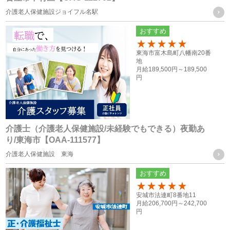
・人事労務管理に関わる諸手続き（年金、労働保険等）を行
介護老人保健施設ジョイフル名駅
う際に、当社グループ各社の人事担当者がその目的の限りに
おすすめ
おいて使用するため
100
・ご家族等の氏名、住所、電話番号は、法令に基づく各種手
東海市富木島町八幡南20番
地
続きの他、本人に万一のことがあった際の緊急連絡先として
月給
189,500円～
189,500
円
の使用の為
・当社グループ各社間における人員配置を検討する際の資料
とするため
介護士（介護老人保健施設/未経験でもできる）夜勤あ
応募者の方の個人情報
り/東海市【OAA-111577】
・採用活動における各種の告知や連絡（電話、メール、郵
介護老人保健施設 東海
送、ファックス送信等）のため
おすすめ
・採用応募者への当社グループ各社の事業やその職務等に関
100
安城市法連町8番地11
する各種情報を提供するため
月給
206,700円～
242,700
・採用応募者の管理及び本人確認を行うため
円