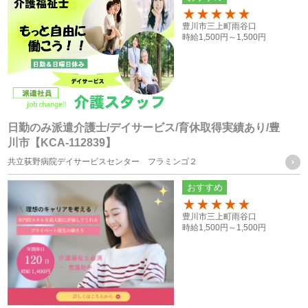
お取引様の個人情報
100
豊川市三上町雨谷口
・お問い合せフォーム、求人依頼フォーム、口頭（電話等）
時給
1,500円～
1,500円
またはFAXによる取得
個人情報の管理について責任を有する者の名称
・株式会社フォーテック
日勤のみ派遣介護士/デイサービス/育休取得実績あり/豊
川市【KCA-112839】
統計処理されたデータの利用
共立荻野病院デイサービスセンター フラミンゴ２
おすすめ
当社は、提供を受けた個人情報をもとに、個人を特定できな
いよう加工した統計データを作成することがあります。個人
100
豊川市三上町雨谷口
時給
1,500円～
1,500円
を特定できない統計データについては、当社は何ら制限なく
利用することができるものとします。
ご質問及びご苦情の窓口