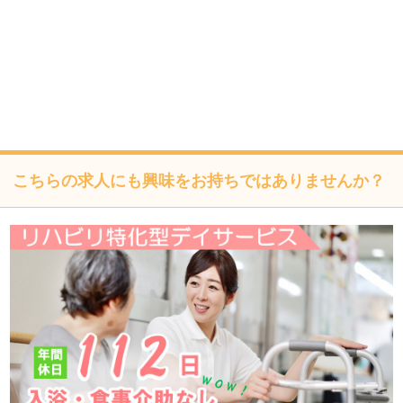
個人情報は、本人の同意なく第三者に提供しません。
個人情報の管理にあたっては、漏洩・滅失・毀損の防止及
び是正、その他の安全管理のために必要かつ適切な措置を
講じるよう努めます。
個人情報保護に関する法令、国の定める指針、業界規範・
慣習、公序良俗を遵守します。
こちらの求人にも興味をお持ちではありませんか？
個人情報の取扱いについて
株式会社フォーテック（以下「当社」といいます）は、当プ
ライバシーポリシーを掲示し、当プライバシーポリシーに準
拠して提供されるサービス（以下「本サービス」といいま
す）の利用企業・団体等（以下「利用企業等」といいます）
および本サービスをご利用になる方（以下「ユーザー」とい
います）のプライバシーを尊重し、ユーザーの個人情報の管