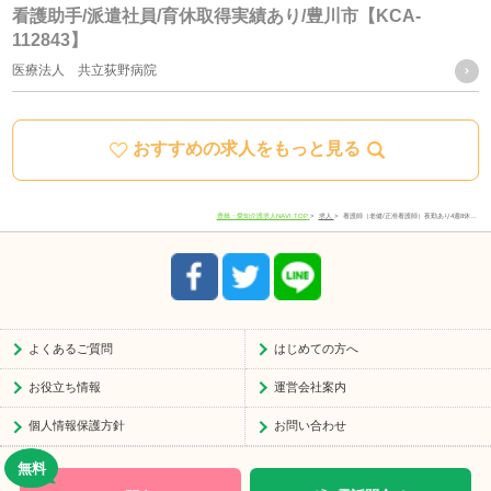
看護助手/派遣社員/育休取得実績あり/豊川市【KCA-
112843】
当社における個人データの取り扱いに関するご質問やご苦情
医療法人 共立荻野病院
に関しては下記の窓口にご連絡ください。
おすすめの求人をもっと見る
住所
愛知県豊川市宿町寺前66-1
電話番号
0533-78-4747
豊橋・愛知介護求人NAVI TOP
求人
看護師（老健/正准看護師）夜勤あり4週8休…
受付時間
8:30-17:30
よくあるご質問
はじめての方へ
お役立ち情報
運営会社案内
個人情報保護方針
お問い合わせ