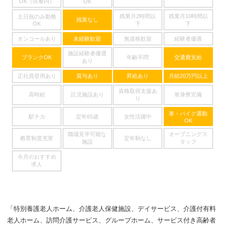
OK（扶養内）
OK
残業月2時間以
残業月10時間以
土日祝のみ勤務
残業なし
下
下
OK
オンコールあり
未経験歓迎
無資格歓迎
経験者優遇
施設経験者優遇
ブランクOK
年齢不問
交通費支給
あり
正社員登用あり
賞与あり
昇給あり
月給20万円以上
資格取得支援あ
高時給
託児施設あり
単身寮完備
り
車・バイク通勤
駅チカ
定年65歳
女性活躍中
OK
職場見学可能な
オープニングス
教育制度充実
定年制なし
施設
タッフ
今月のおすすめ
求人
「特別養護老人ホーム、介護老人保健施設、デイサービス、介護付有料
老人ホーム、訪問介護サービス、グループホーム、サービス付き高齢者