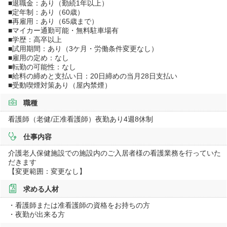
■退職金：あり（勤続1年以上）
■定年制：あり（60歳）
■再雇用：あり（65歳まで）
■マイカー通勤可能・無料駐車場有
■学歴：高卒以上
■試用期間：あり（3ケ月・労働条件変更なし）
■雇用の定め：なし
■転勤の可能性：なし
■給料の締めと支払い日：20日締めの当月28日支払い
■受動喫煙対策あり（屋内禁煙）
職種
看護師（老健/正准看護師）夜勤あり4週8休制
仕事内容
介護老人保健施設での施設内のご入居者様の看護業務を行っていた
だきます
【変更範囲：変更なし】
求める人材
・看護師または准看護師の資格をお持ちの方
・夜勤が出来る方