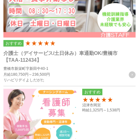
理に細心の注意を払い、これを取扱うものとします。
個人情報の利用目的
個人情報の利用目的は以下の通りです。利用目的を超えて利
おすすめ
200
用することはありません。
介護士（デイサービス/土日休み）車通勤OK/豊橋市
当サイトにおけるユーザーへのサービスの提供
【TAA-112434】
本サービスの利用に伴う連絡・各種お知らせ等の配信・送
豊橋市新栄町字新田中40-1
月給
180,750円～
236,500円
付
リハビリデイよしだがた
ユーザーの承諾・申込みに基づく、本サービス利用企業等
おすすめ
への個人情報の提供
属性情報･端末情報・位置情報・行動履歴等に基づく広
150
沼津市岡宮
告・コンテンツ等の配信・表示、本サービスの提供
時給
1,325円～
1,538円
本サービスの改善・新規サービスの開発・マーケティング
活動
本サービスに関するご意見、お問い合わせの確認・回答