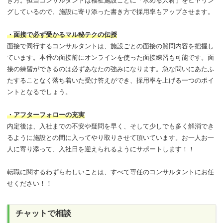
き方。担当コンサルタントは福祉施設ごとに「求める人材」をヒヤリン
グしているので、施設に寄り添った書き方で採用率もアップさせます。
・面接で必ず受かるマル秘テクの伝授
面接で同行するコンサルタントは、施設ごとの面接の質問内容を把握し
ています。本番の面接前にオンラインを使った面接練習も可能です。面
接の練習ができるのは必ずあなたの強みになります。急な問いにあたふ
たすることなく落ち着いた受け答えができ、採用率を上げる一つのポイ
ントとなるでしょう。
・アフターフォローの充実
内定後は、入社までの不安や疑問を早く、そして少しでも多く解消でき
るように施設との間に入ってやり取りさせて頂いています。お一人お一
人に寄り添って、入社日を迎えられるようにサポートします！！
転職に関するわずらわしいことは、すべて専任のコンサルタントにお任
せください！！
チャットで相談