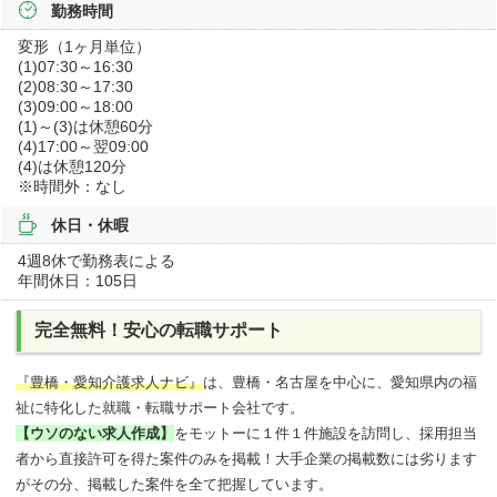
勤務時間
変形（1ヶ月単位）
(1)07:30～16:30
(2)08:30～17:30
(3)09:00～18:00
(1)～(3)は休憩60分
(4)17:00～翌09:00
(4)は休憩120分
※時間外：なし
休日・休暇
4週8休で勤務表による
年間休日：105日
完全無料！安心の転職サポート
『豊橋・愛知介護求人ナビ』
は、豊橋・名古屋を中心に、愛知県内の福
祉に特化した就職・転職サポート会社です。
【ウソのない求人作成】
をモットーに１件１件施設を訪問し、採用担当
者から直接許可を得た案件のみを掲載！大手企業の掲載数には劣ります
がその分、掲載した案件を全て把握しています。