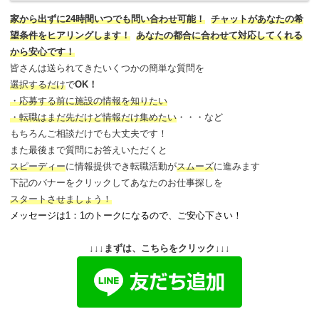
家から出ずに24時間いつでも問い合わせ可能
！
チャットがあなたの希
望条件をヒアリングします！
あなたの都合に合わせて対応してくれる
から安心です！
皆さんは送られてきたいくつかの簡単な質問を
選択するだけ
で
OK！
・応募する前に施設の情報を知りたい
・転職はまだ先だけど情報だけ集めたい
・・・など
もちろんご相談だけでも大丈夫です！
また最後まで質問にお答えいただくと
スピーディー
に情報提供でき
転職活動が
スムーズ
に進みます
下記のバナーをクリックしてあなたのお仕事探しを
スタートさせましょう！
メッセージは1：1のトークになるので、ご安心下さい！
↓↓↓まずは、こちらをクリック↓↓↓