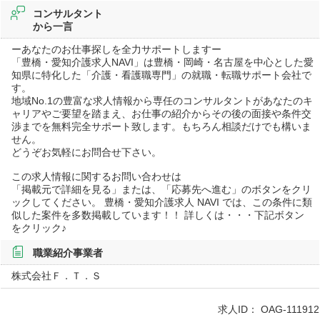
コンサルタント
から一言
ーあなたのお仕事探しを全力サポートしますー
「豊橋・愛知介護求人NAVI」は豊橋・岡崎・名古屋を中心とした愛
知県に特化した「介護・看護職専門」の就職・転職サポート会社で
す。
地域No.1の豊富な求人情報から専任のコンサルタントがあなたのキ
ャリアやご要望を踏まえ、お仕事の紹介からその後の面接や条件交
渉までを無料完全サポート致します。もちろん相談だけでも構いま
せん。
どうぞお気軽にお問合せ下さい。
この求人情報に関するお問い合わせは
「掲載元で詳細を見る」または、「応募先へ進む」のボタンをクリ
ックしてください。 豊橋・愛知介護求人 NAVI では、この条件に類
似した案件を多数掲載しています！！ 詳しくは・・・下記ボタン
をクリック♪
職業紹介事業者
株式会社Ｆ．Ｔ．Ｓ
求人ID：
OAG-111912