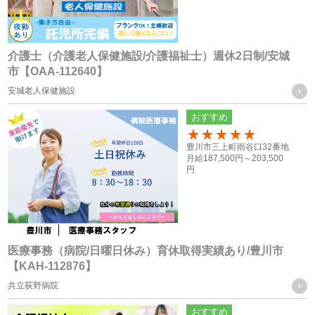
お取引様に関する個人情報
・当社グループ会社におけるサービスの提供、ご連絡、各種
打ち合わせのため
介護士（介護老人保健施設/介護福祉士）週休2日制/安城
市【OAA-112640】
・各種お問合せ及びご要望事項への対応の為
安城老人保健施設
共同利用する個人情報の取得方法
おすすめ
従業員や登録スタッフの方の個人情報
100
豊川市三上町雨谷口32番地
・入社時又は登録時にお預かりした履歴書や入社手続きに必
月給
187,500円～
203,500
円
要なその他の書類、お問い合わせフォーム、メール、口頭
（電話等）、その他書面による取得
応募者の方への個人情報
・採用応募時に取得した履歴書、お問い合せフォーム、エン
医療事務（病院/日曜日休み）育休取得実績あり/豊川市
【KAH-112876】
トリーフォーム、口頭（電話等）による取得
共立荻野病院
・就職斡旋サイトや人材紹介会社からの通知による取得
おすすめ