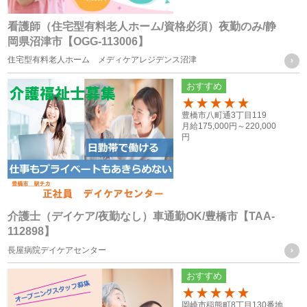
看護師（住宅型有料老人ホーム/資格必須）夜勤のみ/静
岡県沼津市【OGG-113006】
個人情報の第三者への提供
住宅型有料老人ホーム メディケアレジデンス沼津
当社は、次に掲げる場合を除き、お客様の個人情報を第三者
おすすめ
に提供することはございません。
100
豊橋市八町通3丁目119
月給
175,000円～
220,000
（１） ご本人様の同意がある場合
円
（２） 法令に基づく場合
（３） 人の生命、身体又は財産の保護のために必要がある場
合であって、ご本人様の同意を得ることが困難な場合
（４） 公衆衛生の向上又は児童の健全な育成の推進のために
介護士（デイケア/夜勤なし）車通勤OK/豊橋市【TAA-
112898】
特に必要がある場合であって、ご本人様の同意を得ることが
長屋病院デイケアセンター
困難な場合
（５） 国の機関もしくは地方公共団体又はその委託を受けた
おすすめ
者が法令の定める事務を遂行することに対して協力する必要
100
岡崎市稲熊町8丁目130番地