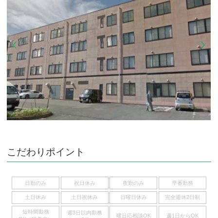
こだわりポイント
日勤のみ
祝日休み
夜勤のみ
早番勤務
土日休み
土日祝休み
日曜日休み
完全週休2日制
短時間勤務
週3日以内勤務
曜日応相談OK
週1日からOK