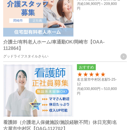
がある場合であって、ご本人様の同意を得ることによって当
月給
196,900円～
209,800
円
該事務の遂行に支障を及ぼすおそれがある場合
（６） 業務を円滑に遂行するため、利用目的の達成に必要な
範囲内で個人情報の取扱いの全部又は一部を委託する場合
介護士/有料老人ホーム/車通勤OK/岡崎市【OAA-
個人情報の共同利用
112864】
グッドライフスタイルさらい
当社は、お客様から取得した個人情報を、下記に記載したグ
おすすめ
ループ会社間で共同利用をする場合があります。
100
名古屋市中村区名駅5-25-
12
共同利用するものの範囲
月給
330,800円～
510,800
円
・株式会社F.T.S
・株式会社フォーテック.プロ
共同利用する個人情報の項目及び利用目的
看護師（介護老人保健施設/施設経験不問）休日充実/名
従業員員や登録スタッフの方の個人情報
古屋市中村区【OAG-112702】