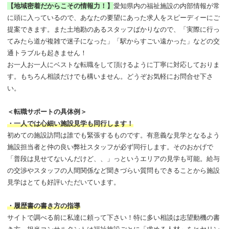
【地域密着だからこその情報力！】
愛知県内の福祉施設の内部情報が常
に頭に入っているので、あなたの要望にあった求人をスピーディーにご
提案できます。また土地勘のあるスタッフばかりなので、「実際に行っ
てみたら道が複雑で迷子になった」「駅からすごい遠かった」などの交
通トラブルも起きません！
お一人お一人にベストな転職をして頂けるように丁寧に対応しておりま
す。もちろん相談だけでも構いません。どうぞお気軽にお問合せ下さ
い。
＜転職サポートの具体例＞
・一人では心細い施設見学も同行します！
初めての施設訪問は誰でも緊張するものです。有意義な見学となるよう
施設担当者と仲の良い弊社スタッフが必ず同行します。そのおかげで
「普段は見せてないんだけど、、」っというエリアの見学も可能。給与
の交渉やスタッフの人間関係など聞きづらい質問もできることから施設
見学はとても好評いただいています。
・履歴書の書き方の指導
サイトで調べる前に私達に頼って下さい！特に多い相談は志望動機の書