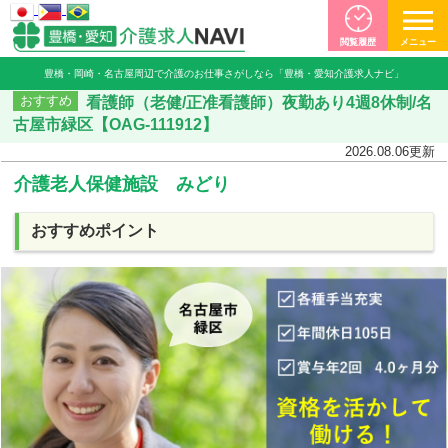
閲覧履歴
メニュー
豊橋・岡崎・名古屋周辺で介護のお仕事さがしなら「豊橋・愛知介護求人ナビ」
看護師（老健/正准看護師）夜勤あり4週8休制/名
おすすめ
古屋市緑区【OAG-111912】
2026.08.06
更新
介護老人保健施設 みどり
おすすめポイント