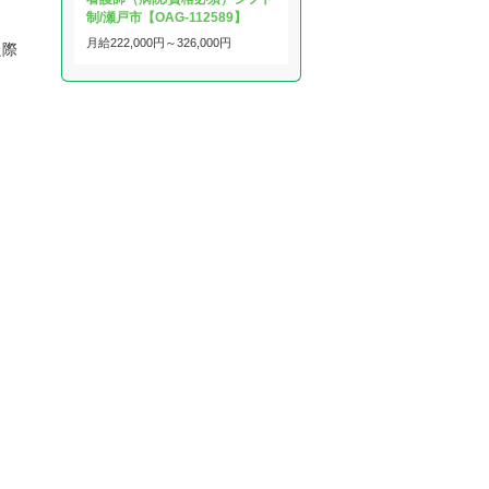
制/瀬戸市【OAG-112589】
月給
222,000円～
326,000円
た際