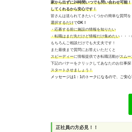
家から出ずに24時間いつでも問い合わせ可能
！
してくれるから安心です！
皆さんは送られてきたいくつかの簡単な質問を
選択するだけ
で
OK！
・応募する前に施設の情報を知りたい
・転職はまだ先だけど情報だけ集めたい
・・・
もちろんご相談だけでも大丈夫です！
また最後まで質問にお答えいただくと
スピーディー
に情報提供でき
転職活動が
スムー
下記のバナーをクリックしてあなたのお仕事探
スタートさせましょう！
メッセージは1：1のトークになるので、ご安心
正社員の方必見！！