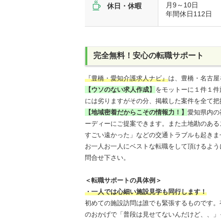
月9～10日
休日・休暇
年間休日112日
完全無料！安心の転職サポート
『豊橋・愛知介護求人ナビ』
は、豊橋・名古屋
【ウソのない求人作成】
をモットーに１件１件
には劣りますがその分、掲載した案件を全て把
【地域密着だからこその情報力！】
愛知県内の
ーディーにご提案できます。また土地勘のある
すごい遠かった」などの交通トラブルも起きま
お一人お一人にベストな転職をして頂けるよう
問合せ下さい。
＜転職サポートの具体例＞
・一人では心細い施設見学も同行します！
初めての施設訪問は誰でも緊張するものです。
のおかげで「普段は見せてないんだけど、、」