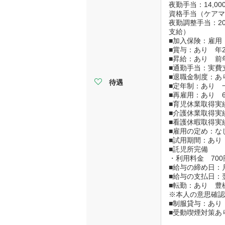
夜勤手当：14,00
資格手当（ケアマネ
夜勤調整手当：2
支給）
■加入保険：雇用
■賞与：あり 年
■昇給：あり 前年
■通勤手当：実費支
■退職金制度：あ
待遇
■定年制：あり 
■再雇用：あり 
■育児休業取得実
■介護休業取得実
■看護休暇取得実
■雇用の定め：な
■試用期間：あり
■託児所
・利用料金 70
■給与の締め日：
■給与の支払日：
■転勤：あり 豊
※本人の意思確
■制服貸与：あり
■受動喫煙対策あ