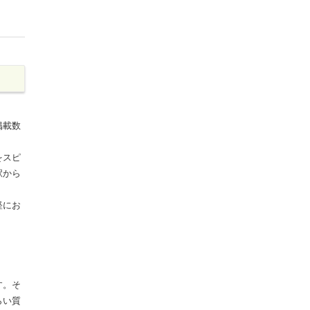
掲載数
をスピ
駅から
軽にお
す。そ
らい質