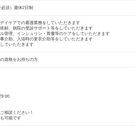
許必須）週休2日制
はデイケアでの看護業務をしていただきます
察依頼、病院の受診サポート等をしていただきます
テル管理、インシュリン・胃瘻等のケアをしていただきます
食事介助、入浴時の更衣介助等をしていただきます
をしていただきます
師の資格をお持ちの方
9:00
し
、ご相談ください！
しも可能です