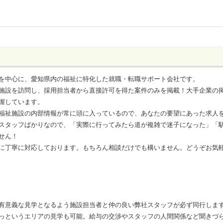
を中心に、愛知県内の福祉に特化した就職・転職サポート会社です。
施設を訪問し、採用担当者から直接許可を得た案件のみを掲載！大手企業の
握しています。
福祉施設の内部情報が常に頭に入っているので、あなたの要望にあった求人
スタッフばかりなので、「実際に行ってみたら道が複雑で迷子になった」「
せん！
に丁寧に対応しております。もちろん相談だけでも構いません。どうぞお気
有意義な見学となるよう施設担当者と仲の良い弊社スタッフが必ず同行しま
っというエリアの見学も可能。給与の交渉やスタッフの人間関係など聞きづ