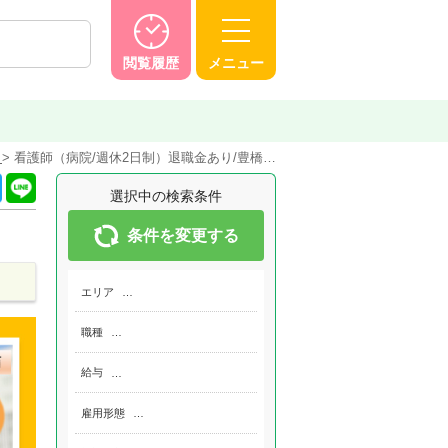
閲覧履歴
メニュー
人
看護師（病院/週休2日制）退職金あり/豊橋…
選択中の検索条件
条件を変更する
エリア
…
職種
…
給与
…
雇用形態
…