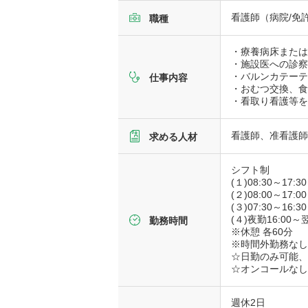
看護師（病院/免
職種
・療養病床また
・施設医への診
・バルンカテー
仕事内容
・おむつ交換、
・看取り看護等
看護師、准看護
求める人材
シフト制
(１)08:30～17:30
(２)08:00～17:00
(３)07:30～16:30
(４)夜勤16:00～翌
勤務時間
※休憩 各60分
※時間外勤務な
☆日勤のみ可能
☆オンコールな
週休2日