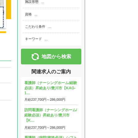
施設形態
…
資格
…
こだわり条件
…
キーワード
…
地図から検索
関連求人のご案内
看護師（ナーシングホーム/経験
必須）昇給あり/豊川市【KAG-
1…
月給
237,700円～
286,000円
訪問看護師（ナーシングホーム/
経験必須）昇給あり/豊川市
【K…
月給
237,700円～
286,000円
看護師（病院/資格必須）シフト