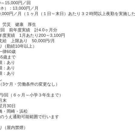
0～15,000円／回
）：13,000円／月
0,000円／月（１ヶ月（１日～末日）あたり３２時間以上夜勤を実施し
 労災 健康 厚生
2回 前年度実績 計4.0ヶ月分
度実績 1月あたり200～3,100円
給 上限あり 50,000円/月
り（勤続10年以上）
一律60歳
65歳まで
績：あり
績：あり
績：あり
し
（3ケ月・労働条件の変更なし）
完備
0円/回（６ヶ月～小学３年生まで）
月末
翌月30日
橋・岡崎・浜松
認のうえ通勤可能範囲で行います
り（屋内禁煙）