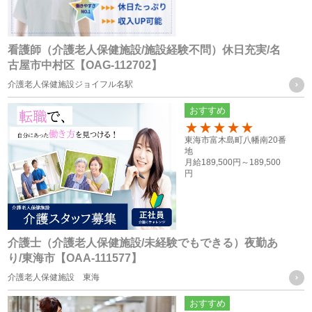
・株式会社フォーテック.プロ
共同利用する個人情報の項目及び利用目的
看護師（介護老人保健施設/施設経験不問）休日充実/名
従業員員や登録スタッフの方の個人情報
古屋市中村区【OAG-112702】
・人事労務管理に関わる諸手続き（年金、労働保険等）を行
介護老人保健施設ジョイフル名駅
う際に、当社グループ各社の人事担当者がその目的の限りに
おすすめ
おいて使用するため
100
・ご家族等の氏名、住所、電話番号は、法令に基づく各種手
東海市富木島町八幡南20番
地
続きの他、本人に万一のことがあった際の緊急連絡先として
月給
189,500円～
189,500
円
の使用の為
・当社グループ各社間における人員配置を検討する際の資料
とするため
介護士（介護老人保健施設/未経験でもできる）夜勤あ
応募者の方の個人情報
り/東海市【OAA-111577】
・採用活動における各種の告知や連絡（電話、メール、郵
介護老人保健施設 東海
送、ファックス送信等）のため
おすすめ