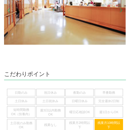
こだわりポイント
日勤のみ
祝日休み
夜勤のみ
早番勤務
土日休み
土日祝休み
日曜日休み
完全週休2日制
短時間勤務
週3日以内勤務
曜日応相談OK
週1日からOK
OK（扶養内）
OK
残業月2時間以
残業月10時間以
土日祝のみ勤務
残業なし
下
下
OK