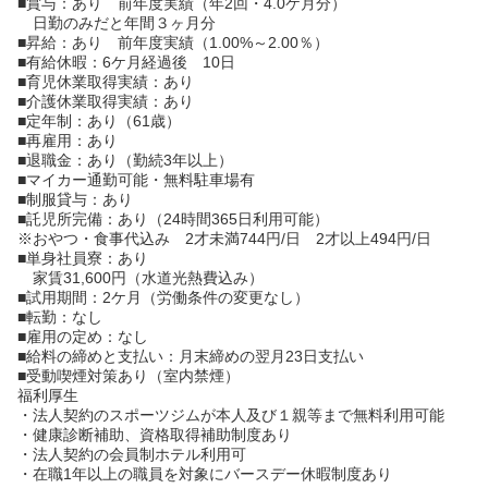
■賞与：あり 前年度実績（年2回・4.0ケ月分）
日勤のみだと年間３ヶ月分
■昇給：あり 前年度実績（1.00%～2.00％）
■有給休暇：6ケ月経過後 10日
■育児休業取得実績：あり
■介護休業取得実績：あり
■定年制：あり（61歳）
■再雇用：あり
■退職金：あり（勤続3年以上）
■マイカー通勤可能・無料駐車場有
■制服貸与：あり
■託児所完備：あり（24時間365日利用可能）
※おやつ・食事代込み 2才未満744円/日 2才以上494円/日
■単身社員寮：あり
家賃31,600円（水道光熱費込み）
■試用期間：2ケ月（労働条件の変更なし）
■転勤：なし
■雇用の定め：なし
■給料の締めと支払い：月末締めの翌月23日支払い
■受動喫煙対策あり（室内禁煙）
福利厚生
・法人契約のスポーツジムが本人及び１親等まで無料利用可能
・健康診断補助、資格取得補助制度あり
・法人契約の会員制ホテル利用可
・在職1年以上の職員を対象にバースデー休暇制度あり