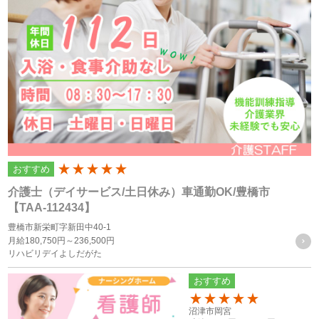
す）の利用企業・団体等（以下「利用企業等」といいます）
および本サービスをご利用になる方（以下「ユーザー」とい
います）のプライバシーを尊重し、ユーザーの個人情報の管
理に細心の注意を払い、これを取扱うものとします。
個人情報の利用目的
個人情報の利用目的は以下の通りです。利用目的を超えて利
おすすめ
200
用することはありません。
介護士（デイサービス/土日休み）車通勤OK/豊橋市
当サイトにおけるユーザーへのサービスの提供
【TAA-112434】
本サービスの利用に伴う連絡・各種お知らせ等の配信・送
豊橋市新栄町字新田中40-1
月給
180,750円～
236,500円
付
リハビリデイよしだがた
ユーザーの承諾・申込みに基づく、本サービス利用企業等
おすすめ
への個人情報の提供
属性情報･端末情報・位置情報・行動履歴等に基づく広
150
沼津市岡宮