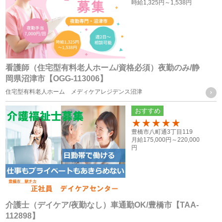
告・コンテンツ等の配信・表示、本サービスの提供
時給
1,325円～
1,538円
本サービスの改善・新規サービスの開発・マーケティング
活動
本サービスに関するご意見、お問い合わせの確認・回答
看護師（住宅型有料老人ホーム/資格必須）夜勤のみ/静
岡県沼津市【OGG-113006】
個人情報の第三者への提供
住宅型有料老人ホーム メディケアレジデンス沼津
当社は、次に掲げる場合を除き、お客様の個人情報を第三者
おすすめ
に提供することはございません。
100
豊橋市八町通3丁目119
月給
175,000円～
220,000
（１） ご本人様の同意がある場合
円
（２） 法令に基づく場合
（３） 人の生命、身体又は財産の保護のために必要がある場
合であって、ご本人様の同意を得ることが困難な場合
（４） 公衆衛生の向上又は児童の健全な育成の推進のために
介護士（デイケア/夜勤なし）車通勤OK/豊橋市【TAA-
112898】
特に必要がある場合であって、ご本人様の同意を得ることが