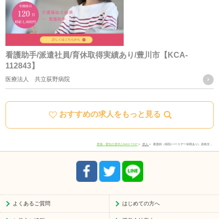
利用することができるものとします。
ご質問及びご苦情の窓口
看護助手/派遣社員/育休取得実績あり/豊川市【KCA-
112843】
当社における個人データの取り扱いに関するご質問やご苦情
医療法人 共立荻野病院
に関しては下記の窓口にご連絡ください。
おすすめの求人をもっと見る
住所
愛知県豊川市宿町寺前66-1
電話番号
0533-78-4747
豊橋・愛知介護求人NAVI TOP
求人
看護師（病院/バースデー休暇あり）資格支…
受付時間
8:30-17:30
よくあるご質問
はじめての方へ