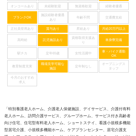
オンコールあり
未経験歓迎
無資格歓迎
経験者優遇
施設経験者優遇
ブランクOK
年齢不問
交通費支給
あり
正社員登用あり
賞与あり
昇給あり
月給20万円以上
資格取得支援あ
高時給
託児施設あり
単身寮完備
り
車・バイク通勤
駅チカ
定年65歳
女性活躍中
OK
職場見学可能な
オープニングス
教育制度充実
定年制なし
施設
タッフ
今月のおすすめ
求人
「特別養護老人ホーム、介護老人保健施設、デイサービス、介護付有料
老人ホーム、訪問介護サービス、グループホーム、サービス付き高齢者
向け住宅、住宅型有料老人ホーム、ショートステイ、看護小規模多機能
型居宅介護、小規模多機能ホーム、ケアプランセンター、居宅介護支