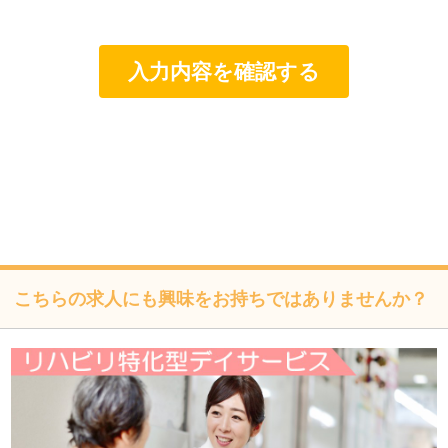
個人情報は特定された利用目的の達成に必要な範囲で利用
し、目的外利用を行わないものとし、そのための措置を講
じます。
個人情報は、適法かつ適正な方法で取得します。
個人情報は、本人の同意なく第三者に提供しません。
個人情報の管理にあたっては、漏洩・滅失・毀損の防止及
び是正、その他の安全管理のために必要かつ適切な措置を
講じるよう努めます。
個人情報保護に関する法令、国の定める指針、業界規範・
慣習、公序良俗を遵守します。
こちらの求人にも興味をお持ちではありませんか？
個人情報の取扱いについて
株式会社フォーテック（以下「当社」といいます）は、当プ
ライバシーポリシーを掲示し、当プライバシーポリシーに準
拠して提供されるサービス（以下「本サービス」といいま