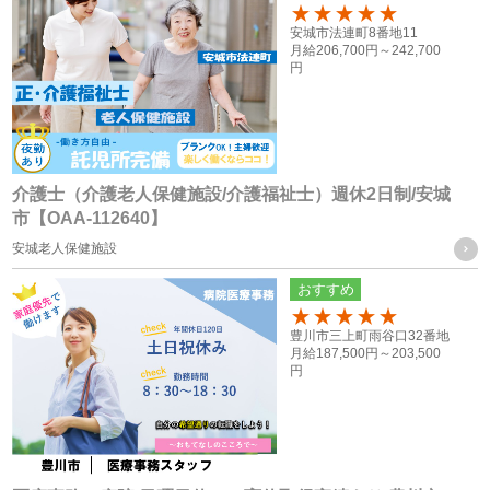
・採用応募者への当社グループ各社の事業やその職務等に関
100
安城市法連町8番地11
する各種情報を提供するため
月給
206,700円～
242,700
・採用応募者の管理及び本人確認を行うため
円
お取引様に関する個人情報
・当社グループ会社におけるサービスの提供、ご連絡、各種
打ち合わせのため
介護士（介護老人保健施設/介護福祉士）週休2日制/安城
市【OAA-112640】
・各種お問合せ及びご要望事項への対応の為
安城老人保健施設
共同利用する個人情報の取得方法
おすすめ
従業員や登録スタッフの方の個人情報
100
豊川市三上町雨谷口32番地
・入社時又は登録時にお預かりした履歴書や入社手続きに必
月給
187,500円～
203,500
円
要なその他の書類、お問い合わせフォーム、メール、口頭
（電話等）、その他書面による取得
応募者の方への個人情報