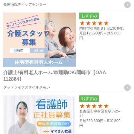
長屋病院デイケアセンター
困難な場合
（５） 国の機関もしくは地方公共団体又はその委託を受けた
おすすめ
者が法令の定める事務を遂行することに対して協力する必要
100
岡崎市稲熊町8丁目130番地
がある場合であって、ご本人様の同意を得ることによって当
月給
196,900円～
209,800
円
該事務の遂行に支障を及ぼすおそれがある場合
（６） 業務を円滑に遂行するため、利用目的の達成に必要な
範囲内で個人情報の取扱いの全部又は一部を委託する場合
介護士/有料老人ホーム/車通勤OK/岡崎市【OAA-
個人情報の共同利用
112864】
グッドライフスタイルさらい
当社は、お客様から取得した個人情報を、下記に記載したグ
おすすめ
ループ会社間で共同利用をする場合があります。
100
名古屋市中村区名駅5-25-
12
共同利用するものの範囲
月給
330,800円～
510,800
円
・株式会社F.T.S