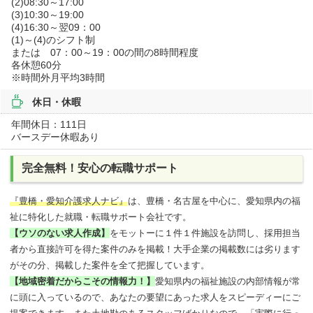
(2)08:30～17:00
(3)10:30～19:00
(4)16:30～翌09：00
(1)～(4)のシフト制
または 07：00～19：00の間の8時間程度
各休憩60分
※時間外月平均3時間
休日・休暇
年間休日：111日
バースデー休暇あり
完全無料！安心の転職サポート
『豊橋・愛知介護求人ナビ』
は、豊橋・名古屋を中心に、愛知県内の福
祉に特化した就職・転職サポート会社です。
【ウソのない求人作成】
をモットーに１件１件施設を訪問し、採用担当
者から直接許可を得た案件のみを掲載！大手企業の掲載数には劣ります
がその分、掲載した案件を全て把握しています。
【地域密着だからこその情報力！】
愛知県内の福祉施設の内部情報が常
に頭に入っているので、あなたの要望にあった求人をスピーディーにご