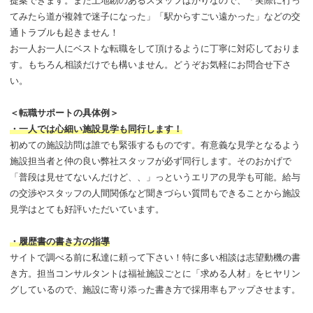
提案できます。また土地勘のあるスタッフばかりなので、「実際に行っ
てみたら道が複雑で迷子になった」「駅からすごい遠かった」などの交
通トラブルも起きません！
お一人お一人にベストな転職をして頂けるように丁寧に対応しておりま
す。もちろん相談だけでも構いません。どうぞお気軽にお問合せ下さ
い。
＜転職サポートの具体例＞
・一人では心細い施設見学も同行します！
初めての施設訪問は誰でも緊張するものです。有意義な見学となるよう
施設担当者と仲の良い弊社スタッフが必ず同行します。そのおかげで
「普段は見せてないんだけど、、」っというエリアの見学も可能。給与
の交渉やスタッフの人間関係など聞きづらい質問もできることから施設
見学はとても好評いただいています。
・履歴書の書き方の指導
サイトで調べる前に私達に頼って下さい！特に多い相談は志望動機の書
き方。担当コンサルタントは福祉施設ごとに「求める人材」をヒヤリン
グしているので、施設に寄り添った書き方で採用率もアップさせます。