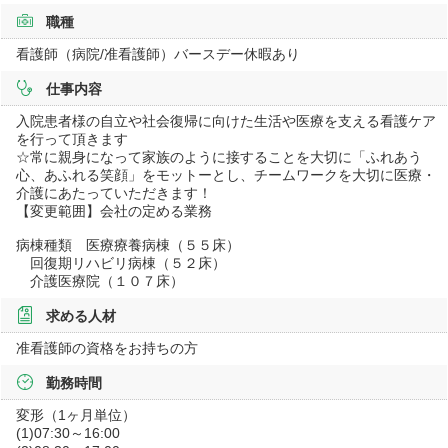
職種
看護師（病院/准看護師）バースデー休暇あり
仕事内容
入院患者様の自立や社会復帰に向けた生活や医療を支える看護ケア
を行って頂きます
☆常に親身になって家族のように接することを大切に「ふれあう
心、あふれる笑顔」をモットーとし、チームワークを大切に医療・
介護にあたっていただきます！
【変更範囲】会社の定める業務
病棟種類 医療療養病棟（５５床）
回復期リハビリ病棟（５２床）
介護医療院（１０７床）
求める人材
准看護師の資格をお持ちの方
勤務時間
変形（1ヶ月単位）
(1)07:30～16:00