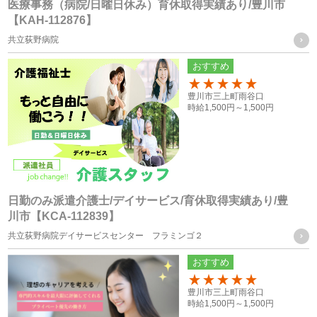
・採用応募時に取得した履歴書、お問い合せフォーム、エン
医療事務（病院/日曜日休み）育休取得実績あり/豊川市
【KAH-112876】
トリーフォーム、口頭（電話等）による取得
共立荻野病院
・就職斡旋サイトや人材紹介会社からの通知による取得
おすすめ
お取引様の個人情報
100
豊川市三上町雨谷口
・お問い合せフォーム、求人依頼フォーム、口頭（電話等）
時給
1,500円～
1,500円
またはFAXによる取得
個人情報の管理について責任を有する者の名称
・株式会社フォーテック
日勤のみ派遣介護士/デイサービス/育休取得実績あり/豊
川市【KCA-112839】
統計処理されたデータの利用
共立荻野病院デイサービスセンター フラミンゴ２
おすすめ
当社は、提供を受けた個人情報をもとに、個人を特定できな
いよう加工した統計データを作成することがあります。個人
100
豊川市三上町雨谷口
時給
1,500円～
1,500円
を特定できない統計データについては、当社は何ら制限なく