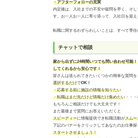
・アフターフォローの充実
内定後は、入社までの不安や疑問を早く、そし
す。お一人お一人に寄り添って、入社日を迎え
転職に関するわずらわしいことは、すべて専任
チャットで相談
家から出ずに24時間いつでも問い合わせ可能
！
してくれるから安心です！
皆さんは送られてきたいくつかの簡単な質問を
選択するだけ
で
OK！
・応募する前に施設の情報を知りたい
・転職はまだ先だけど情報だけ集めたい
・・・
もちろんご相談だけでも大丈夫です！
また最後まで質問にお答えいただくと
スピーディー
に情報提供でき
転職活動が
スムー
下記のバナーをクリックしてあなたのお仕事探
スタートさせましょう！