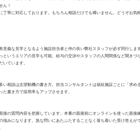
せん！
に丁寧に対応しております。もちろん相談だけでも構いません。どうぞお気
有意義な見学となるよう施設担当者と仲の良い弊社スタッフが必ず同行しま
っというエリアの見学も可能。給与の交渉やスタッフの人間関係など聞きづ
だいています。
多い相談は志望動機の書き方。担当コンサルタントは福祉施設ごとに「求め
った書き方で採用率もアップさせます。
面接の質問内容を把握しています。本番の面接前にオンラインを使った面接
の強みになります。急な問いにあたふたすることなく落ち着いた受け答えが
。