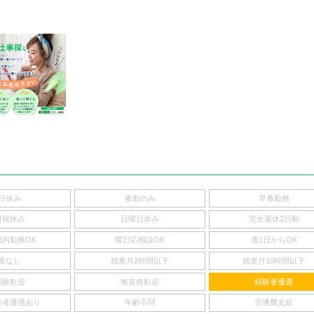
日休み
夜勤のみ
早番勤務
日祝休み
日曜日休み
完全週休2日制
以内勤務OK
曜日応相談OK
週1日からOK
業なし
残業月2時間以下
残業月10時間以下
経験歓迎
無資格歓迎
経験者優遇
験者優遇あり
年齢不問
交通費支給