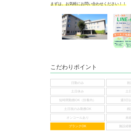
まずは、お気軽にお問い合わせください！！
こだわりポイント
日勤のみ
祝
土日休み
土
短時間勤務OK（扶養内）
週3日
土日祝のみ勤務OK
残
オンコールあり
未
ブランクOK
施設経