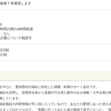
研修修了者優遇します
0
0
0
0の時間の間の4時間程度
働：なし
働日数について相談可
2日制
その他
を中心に、愛知県内の福祉に特化した就職・転職サポート会社です。
施設を訪問し、採用担当者から直接許可を得た案件のみを掲載！大手企業の
握しています。
福祉施設の内部情報が常に頭に入っているので、あなたの要望にあった求人
スタッフばかりなので、「実際に行ってみたら道が複雑で迷子になった」「