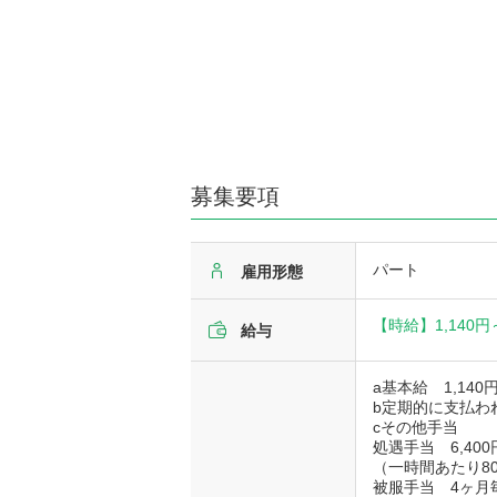
募集要項
パート
雇用形態
【時給】
1,140円
給与
a基本給 1,140
b定期的に支払わ
cその他手当
処遇手当 6,40
（一時間あたり8
被服手当 4ヶ月毎に