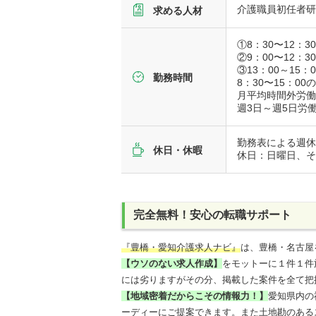
介護職員初任者
求める人材
①8：30〜12：3
②9：00〜12：3
③13：00～15：0
勤務時間
8：30〜15：0
月平均時間外労
週3日～週5日労
勤務表による週休
休日・休暇
休日：日曜日、
完全無料！安心の転職サポート
『豊橋・愛知介護求人ナビ』
は、豊橋・名古屋
【ウソのない求人作成】
をモットーに１件１件
には劣りますがその分、掲載した案件を全て把
【地域密着だからこその情報力！】
愛知県内の
ーディーにご提案できます。また土地勘のある