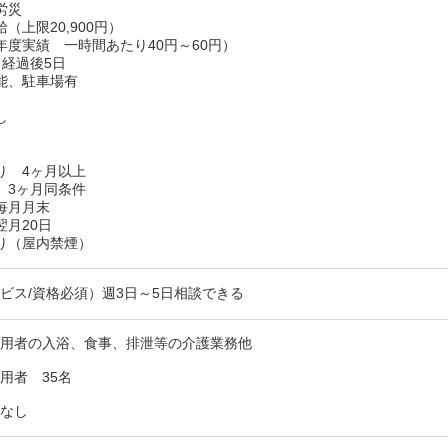
労災
（上限20,900円）
年度実績 一時間あたり40円～60円）
月経過後5日
能、駐車場有
し
り 4ヶ月以上
 3ヶ月同条件
毎月月末
翌月20日
り（屋内禁煙）
ビス/資格必須）週3日～5日相談できる
利用者の入浴、食事、排泄等の介護業務他
用者 35名
則なし