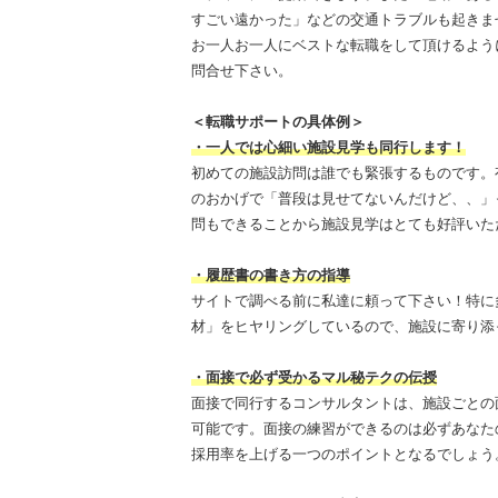
すごい遠かった」などの交通トラブルも起きま
お一人お一人にベストな転職をして頂けるよう
問合せ下さい。
＜転職サポートの具体例＞
・一人では心細い施設見学も同行します！
初めての施設訪問は誰でも緊張するものです。
のおかげで「普段は見せてないんだけど、、」
問もできることから施設見学はとても好評いた
・履歴書の書き方の指導
サイトで調べる前に私達に頼って下さい！特に
材」をヒヤリングしているので、施設に寄り添
・面接で必ず受かるマル秘テクの伝授
面接で同行するコンサルタントは、施設ごとの
可能です。面接の練習ができるのは必ずあなた
採用率を上げる一つのポイントとなるでしょう