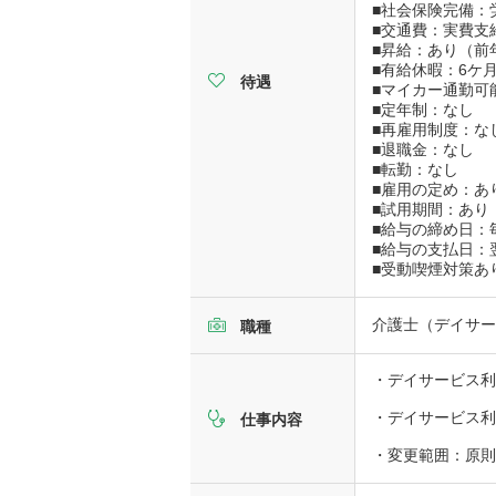
■社会保険完備：
■交通費：実費支給
■昇給：あり（前
■有給休暇：6ケ
待遇
■マイカー通勤可
■定年制：なし
■再雇用制度：な
■退職金：なし
■転勤：なし
■雇用の定め：あ
■試用期間：あり
■給与の締め日：
■給与の支払日：
■受動喫煙対策あ
介護士（デイサー
職種
・デイサービス
・デイサービス利
仕事内容
・変更範囲：原