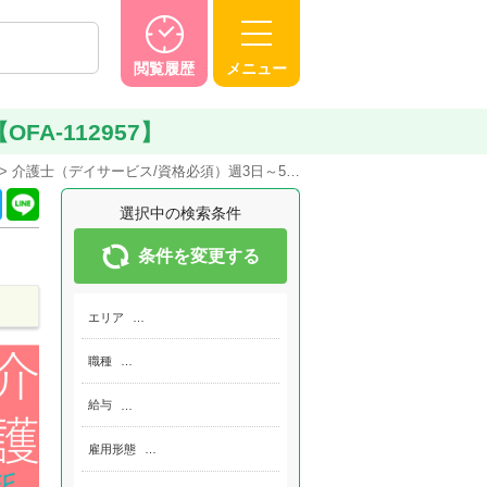
閲覧履歴
メニュー
A-112957】
介護士（デイサービス/資格必須）週3日～5…
選択中の検索条件
条件を変更する
エリア
…
職種
…
給与
…
雇用形態
…