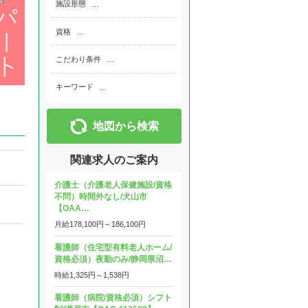
施設形態
…
資格
…
こだわり条件
…
キーワード
…
地図から検索
関連求人のご案内
介護士（介護老人保健施設/資格
不問）時間外なし/犬山市
【OAA…
月給
178,100円～
186,100円
看護師（住宅型有料老人ホーム/
資格必須）夜勤のみ/静岡県沼…
時給
1,325円～
1,538円
看護師（病院/資格必須）シフト