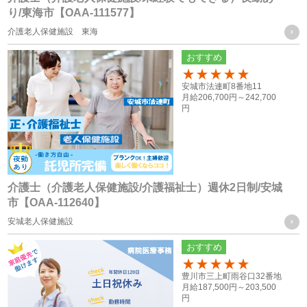
応募者の方の個人情報
り/東海市【OAA-111577】
・採用活動における各種の告知や連絡（電話、メール、郵
介護老人保健施設 東海
送、ファックス送信等）のため
おすすめ
・採用応募者への当社グループ各社の事業やその職務等に関
100
安城市法連町8番地11
する各種情報を提供するため
月給
206,700円～
242,700
・採用応募者の管理及び本人確認を行うため
円
お取引様に関する個人情報
・当社グループ会社におけるサービスの提供、ご連絡、各種
打ち合わせのため
介護士（介護老人保健施設/介護福祉士）週休2日制/安城
市【OAA-112640】
・各種お問合せ及びご要望事項への対応の為
安城老人保健施設
共同利用する個人情報の取得方法
おすすめ
従業員や登録スタッフの方の個人情報
100
豊川市三上町雨谷口32番地
・入社時又は登録時にお預かりした履歴書や入社手続きに必
月給
187,500円～
203,500
円
要なその他の書類、お問い合わせフォーム、メール、口頭