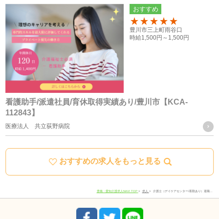
おすすめ
当社は、提供を受けた個人情報をもとに、個人を特定できな
いよう加工した統計データを作成することがあります。個人
100
豊川市三上町雨谷口
時給
1,500円～
1,500円
を特定できない統計データについては、当社は何ら制限なく
利用することができるものとします。
ご質問及びご苦情の窓口
看護助手/派遣社員/育休取得実績あり/豊川市【KCA-
112843】
当社における個人データの取り扱いに関するご質問やご苦情
医療法人 共立荻野病院
に関しては下記の窓口にご連絡ください。
おすすめの求人をもっと見る
住所
愛知県豊川市宿町寺前66-1
電話番号
0533-78-4747
豊橋・愛知介護求人NAVI TOP
求人
介護士（デイケアセンター/夜勤あり）退職…
受付時間
8:30-17:30