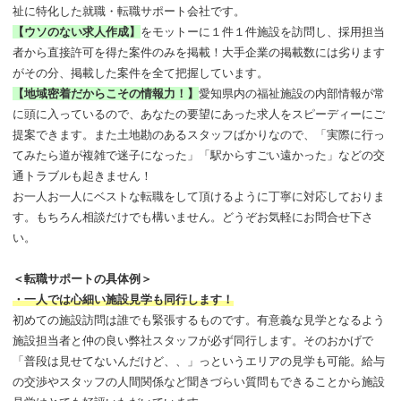
祉に特化した就職・転職サポート会社です。
【ウソのない求人作成】
をモットーに１件１件施設を訪問し、採用担当
者から直接許可を得た案件のみを掲載！大手企業の掲載数には劣ります
がその分、掲載した案件を全て把握しています。
【地域密着だからこその情報力！】
愛知県内の福祉施設の内部情報が常
に頭に入っているので、あなたの要望にあった求人をスピーディーにご
提案できます。また土地勘のあるスタッフばかりなので、「実際に行っ
てみたら道が複雑で迷子になった」「駅からすごい遠かった」などの交
通トラブルも起きません！
お一人お一人にベストな転職をして頂けるように丁寧に対応しておりま
す。もちろん相談だけでも構いません。どうぞお気軽にお問合せ下さ
い。
＜転職サポートの具体例＞
・一人では心細い施設見学も同行します！
初めての施設訪問は誰でも緊張するものです。有意義な見学となるよう
施設担当者と仲の良い弊社スタッフが必ず同行します。そのおかげで
「普段は見せてないんだけど、、」っというエリアの見学も可能。給与
の交渉やスタッフの人間関係など聞きづらい質問もできることから施設