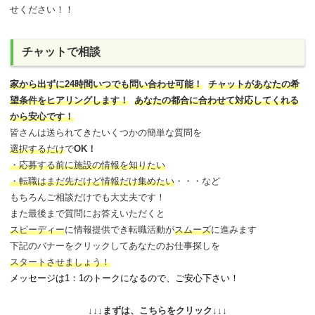
せください！！
チャットで相談
家から出ずに24時間いつでも問い合わせ可能
！
チャットがあなたの希
望条件をヒアリングします！
あなたの都合に合わせて対応してくれる
から安心です！
皆さんは送られてきたいくつかの簡単な質問を
選択するだけ
で
OK！
・応募する前に施設の情報を知りたい
・転職はまだ先だけど情報だけ集めたい
・・・など
もちろんご相談だけでも大丈夫です！
また最後まで質問にお答えいただくと
スピーディー
に情報提供でき
転職活動が
スムーズ
に進みます
下記のバナーをクリックしてあなたのお仕事探しを
スタートさせましょう！
メッセージは1：1のトークになるので、ご安心下さい！
↓↓↓まずは、こちらをクリック↓↓↓