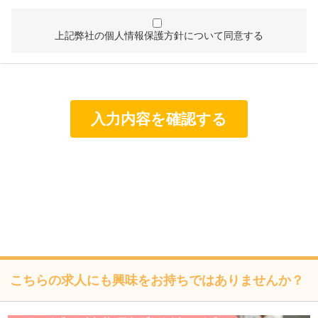
取扱うこととなるため、個人情報管理体制を確立し、企業と
して責任ある対応を実現するものとします。
上記弊社の個人情報保護方針について同意する
個人情報は特定された利用目的の達成に必要な範囲で利用
し、目的外利用を行わないものとし、そのための措置を講
じます。
個人情報は、適法かつ適正な方法で取得します。
個人情報は、本人の同意なく第三者に提供しません。
個人情報の管理にあたっては、漏洩・滅失・毀損の防止及
び是正、その他の安全管理のために必要かつ適切な措置を
講じるよう努めます。
個人情報保護に関する法令、国の定める指針、業界規範・
慣習、公序良俗を遵守します。
こちらの求人にも興味をお持ちではありませんか？
個人情報の取扱いについて