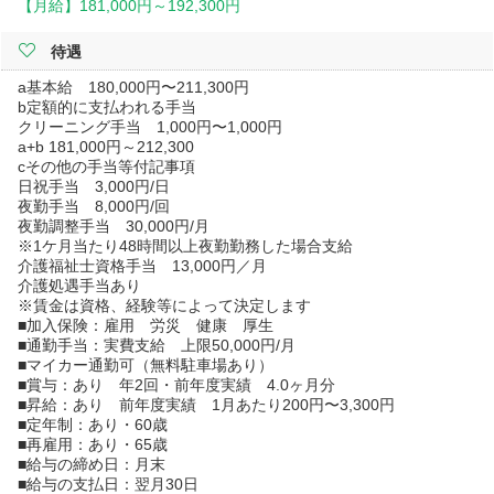
【月給】
181,000円～
192,300円
待遇
a基本給 180,000円〜211,300円
b定額的に支払われる手当
クリーニング手当 1,000円〜1,000円
a+b 181,000円～212,300
cその他の手当等付記事項
日祝手当 3,000円/日
夜勤手当 8,000円/回
夜勤調整手当 30,000円/月
※1ケ月当たり48時間以上夜勤勤務した場合支給
介護福祉士資格手当 13,000円／月
介護処遇手当あり
※賃金は資格、経験等によって決定します
■加入保険：雇用 労災 健康 厚生
■通勤手当：実費支給 上限50,000円/月
■マイカー通勤可（無料駐車場あり）
■賞与：あり 年2回・前年度実績 4.0ヶ月分
■昇給：あり 前年度実績 1月あたり200円〜3,300円
■定年制：あり・60歳
■再雇用：あり・65歳
■給与の締め日：月末
■給与の支払日：翌月30日