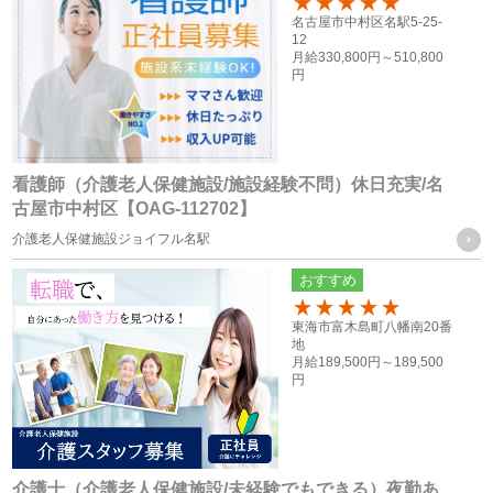
100
名古屋市中村区名駅5-25-
12
共同利用するものの範囲
月給
330,800円～
510,800
円
・株式会社F.T.S
・株式会社フォーテック.プロ
共同利用する個人情報の項目及び利用目的
看護師（介護老人保健施設/施設経験不問）休日充実/名
従業員員や登録スタッフの方の個人情報
古屋市中村区【OAG-112702】
・人事労務管理に関わる諸手続き（年金、労働保険等）を行
介護老人保健施設ジョイフル名駅
う際に、当社グループ各社の人事担当者がその目的の限りに
おすすめ
おいて使用するため
100
・ご家族等の氏名、住所、電話番号は、法令に基づく各種手
東海市富木島町八幡南20番
地
続きの他、本人に万一のことがあった際の緊急連絡先として
月給
189,500円～
189,500
円
の使用の為
・当社グループ各社間における人員配置を検討する際の資料
とするため
介護士（介護老人保健施設/未経験でもできる）夜勤あ