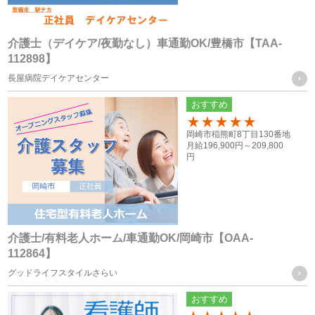
（３） 人の生命、身体又は財産の保護のために必要がある場
合であって、ご本人様の同意を得ることが困難な場合
（４） 公衆衛生の向上又は児童の健全な育成の推進のために
介護士（デイケア/夜勤なし）車通勤OK/豊橋市【TAA-
112898】
特に必要がある場合であって、ご本人様の同意を得ることが
長屋病院デイケアセンター
困難な場合
（５） 国の機関もしくは地方公共団体又はその委託を受けた
おすすめ
者が法令の定める事務を遂行することに対して協力する必要
100
岡崎市稲熊町8丁目130番地
がある場合であって、ご本人様の同意を得ることによって当
月給
196,900円～
209,800
円
該事務の遂行に支障を及ぼすおそれがある場合
（６） 業務を円滑に遂行するため、利用目的の達成に必要な
範囲内で個人情報の取扱いの全部又は一部を委託する場合
介護士/有料老人ホーム/車通勤OK/岡崎市【OAA-
個人情報の共同利用
112864】
グッドライフスタイルさらい
当社は、お客様から取得した個人情報を、下記に記載したグ
おすすめ
ループ会社間で共同利用をする場合があります。