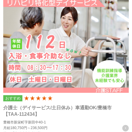
株式会社フォーテック（以下「当社」といいます）は、当プ
ライバシーポリシーを掲示し、当プライバシーポリシーに準
拠して提供されるサービス（以下「本サービス」といいま
す）の利用企業・団体等（以下「利用企業等」といいます）
および本サービスをご利用になる方（以下「ユーザー」とい
います）のプライバシーを尊重し、ユーザーの個人情報の管
理に細心の注意を払い、これを取扱うものとします。
個人情報の利用目的
個人情報の利用目的は以下の通りです。利用目的を超えて利
おすすめ
200
用することはありません。
介護士（デイサービス/土日休み）車通勤OK/豊橋市
当サイトにおけるユーザーへのサービスの提供
【TAA-112434】
本サービスの利用に伴う連絡・各種お知らせ等の配信・送
豊橋市新栄町字新田中40-1
月給
180,750円～
236,500円
付