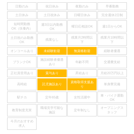
日勤のみ
祝日休み
夜勤のみ
早番勤務
土日休み
土日祝休み
日曜日休み
完全週休2日制
短時間勤務
週3日以内勤務
曜日応相談OK
週1日からOK
OK（扶養内）
OK
残業月2時間以
残業月10時間以
土日祝のみ勤務
残業なし
下
下
OK
オンコールあり
未経験歓迎
無資格歓迎
経験者優遇
施設経験者優遇
ブランクOK
年齢不問
交通費支給
あり
正社員登用あり
賞与あり
昇給あり
月給20万円以上
資格取得支援あ
高時給
託児施設あり
単身寮完備
り
車・バイク通勤
駅チカ
定年65歳
女性活躍中
OK
職場見学可能な
オープニングス
教育制度充実
定年制なし
施設
タッフ
今月のおすすめ
求人