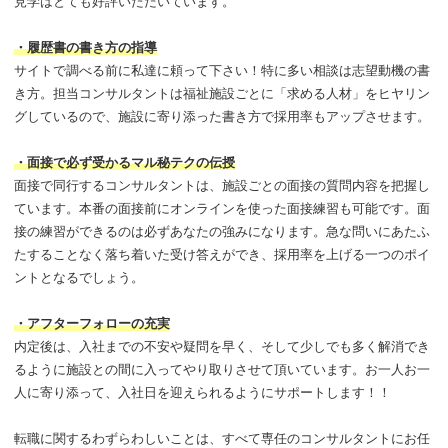
見学はとても好評いただいています。
・履歴書の書き方の指導
サイトで調べる前に私達に頼って下さい！特に多い相談は志望動機の書
き方。担当コンサルタントは福祉施設ごとに「求める人材」をヒヤリン
グしているので、施設に寄り添った書き方で採用率もアップさせます。
・面接で必ず受かるマル秘テクの伝授
面接で同行するコンサルタントは、施設ごとの面接の質問内容を把握し
ています。本番の面接前にオンラインを使った面接練習も可能です。面
接の練習ができるのは必ずあなたの強みになります。急な問いにあたふ
たすることなく落ち着いた受け答えができ、採用率を上げる一つのポイ
ントとなるでしょう。
・アフターフォローの充実
内定後は、入社までの不安や疑問を早く、そして少しでも多く解消でき
るように施設との間に入ってやり取りさせて頂いています。お一人お一
人に寄り添って、入社日を迎えられるようにサポートします！！
転職に関するわずらわしいことは、すべて専任のコンサルタントにお任