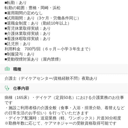
■転勤：あり
転勤の範囲：豊橋・岡崎・浜松
■雇用期間の定めなし
■試用期間：あり（3ケ月・労働条件同じ）
■退職金制度：あり（勤続10年以上）
■育児休業取得実績：あり
■介護休業取得実績：あり
■看護休暇取得実績：あり
■託児所：あり
利用料金 700円/回（６ヶ月～小学３年生まで）
■制服貸与：あり
■受動喫煙対策あり（屋内禁煙）
職種
介護士（デイケアセンター/資格経験不問）夜勤あり
仕事内容
病棟（165床）・デイケア（定員50名）における介護業務のお仕事
です
・施設ご利用者様の介護全般（食事・入浴・排泄介助、着替えなど
の日常生活のお手伝い）を行っていただきます
・デイケア配属時：送迎業務（軽、ワンボックス）片道30分程度
※勤務年数に応じて、ケアマネジャーの受験資格取得可能です