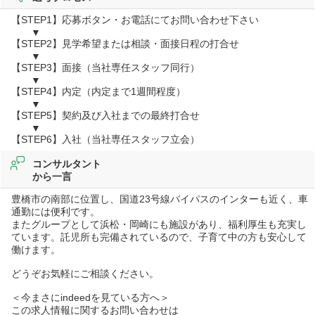
【STEP1】応募ボタン・お電話にてお問い合わせ下さい
▼
【STEP2】見学希望または相談・面接日程の打合せ
▼
【STEP3】面接（当社専任スタッフ同行）
▼
【STEP4】内定（内定まで1週間程度）
▼
【STEP5】契約及び入社までの最終打合せ
▼
【STEP6】入社（当社専任スタッフ立会）
コンサルタント
から一言
豊橋市の南部に位置し、国道23号線バイパスのインターも近く、車
通勤には便利です。
またグループとして浜松・岡崎にも施設があり、福利厚生も充実し
ています。託児所も完備されているので、子育て中の方も安心して
働けます。
どうぞお気軽にご相談ください。
＜今まさにindeedを見ている方へ＞
この求人情報に関するお問い合わせは