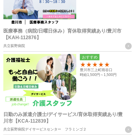
（電話等）、その他書面による取得
応募者の方への個人情報
・採用応募時に取得した履歴書、お問い合せフォーム、エン
医療事務（病院/日曜日休み）育休取得実績あり/豊川市
【KAH-112876】
トリーフォーム、口頭（電話等）による取得
共立荻野病院
・就職斡旋サイトや人材紹介会社からの通知による取得
おすすめ
お取引様の個人情報
100
豊川市三上町雨谷口
・お問い合せフォーム、求人依頼フォーム、口頭（電話等）
時給
1,500円～
1,500円
またはFAXによる取得
個人情報の管理について責任を有する者の名称
・株式会社フォーテック
日勤のみ派遣介護士/デイサービス/育休取得実績あり/豊
川市【KCA-112839】
統計処理されたデータの利用
共立荻野病院デイサービスセンター フラミンゴ２