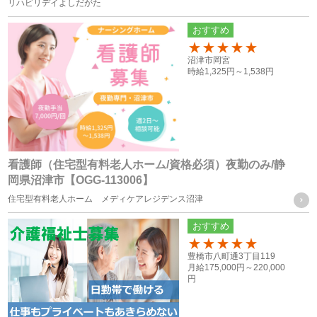
リハビリデイよしだがた
ユーザーの承諾・申込みに基づく、本サービス利用企業等
おすすめ
への個人情報の提供
属性情報･端末情報・位置情報・行動履歴等に基づく広
150
沼津市岡宮
告・コンテンツ等の配信・表示、本サービスの提供
時給
1,325円～
1,538円
本サービスの改善・新規サービスの開発・マーケティング
活動
本サービスに関するご意見、お問い合わせの確認・回答
看護師（住宅型有料老人ホーム/資格必須）夜勤のみ/静
岡県沼津市【OGG-113006】
個人情報の第三者への提供
住宅型有料老人ホーム メディケアレジデンス沼津
当社は、次に掲げる場合を除き、お客様の個人情報を第三者
おすすめ
に提供することはございません。
100
豊橋市八町通3丁目119
月給
175,000円～
220,000
（１） ご本人様の同意がある場合
円
（２） 法令に基づく場合