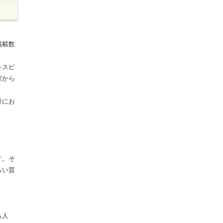
掲載数
をスピ
駅から
軽にお
す。そ
らい質
る人