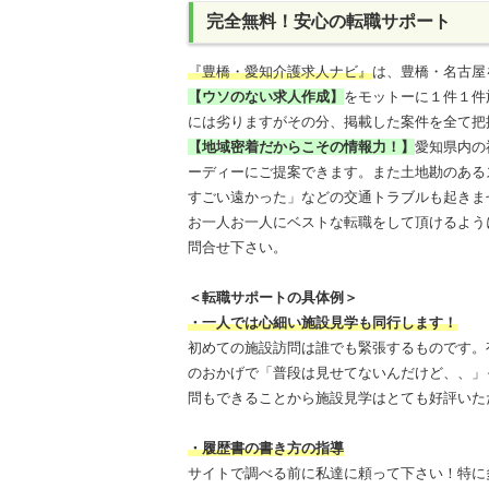
完全無料！安心の転職サポート
『豊橋・愛知介護求人ナビ』
は、豊橋・名古屋
【ウソのない求人作成】
をモットーに１件１件
には劣りますがその分、掲載した案件を全て把
【地域密着だからこその情報力！】
愛知県内の
ーディーにご提案できます。また土地勘のある
すごい遠かった」などの交通トラブルも起きま
お一人お一人にベストな転職をして頂けるよう
問合せ下さい。
＜転職サポートの具体例＞
・一人では心細い施設見学も同行します！
初めての施設訪問は誰でも緊張するものです。
のおかげで「普段は見せてないんだけど、、」
問もできることから施設見学はとても好評いた
・履歴書の書き方の指導
サイトで調べる前に私達に頼って下さい！特に