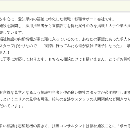
を中心に、愛知県内の福祉に特化した就職・転職サポート会社です。
施設を訪問し、採用担当者から直接許可を得た案件のみを掲載！大手企業の
握しています。
福祉施設の内部情報が常に頭に入っているので、あなたの要望にあった求人
スタッフばかりなので、「実際に行ってみたら道が複雑で迷子になった」「
せん！
に丁寧に対応しております。もちろん相談だけでも構いません。どうぞお気
有意義な見学となるよう施設担当者と仲の良い弊社スタッフが必ず同行しま
っというエリアの見学も可能。給与の交渉やスタッフの人間関係など聞きづ
だいています。
多い相談は志望動機の書き方。担当コンサルタントは福祉施設ごとに「求め