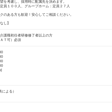
希望を考慮し、採用時に配属先を決めます。
：定員１００人、グループホーム：定員２７人
ンクのある方も歓迎！安心してご相談ください。
更なし】
は介護職初任者研修修了者以上の方
（ＡＴ可）必須
30
30
00
00
制
表による）