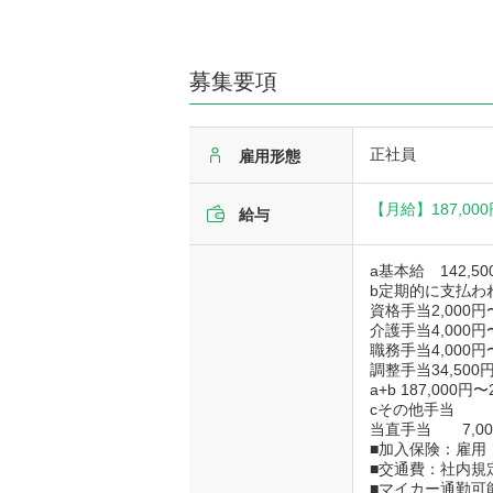
募集要項
正社員
雇用形態
【月給】
187,00
給与
a基本給 142,5
b定期的に支払わ
資格手当2,000円〜
介護手当4,000円〜
職務手当4,000円〜
調整手当34,500円
a+b 187,000円〜
cその他手当
当直手当 7,00
■加入保険：雇用
■交通費：社内規定
■マイカー通勤可