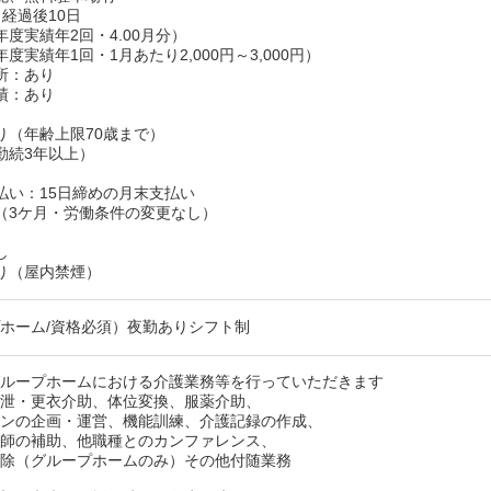
経過後10日
度実績年2回・4.00月分）
度実績年1回・1月あたり2,000円～3,000円）
所：あり
績：あり
り（年齢上限70歳まで）
勤続3年以上）
払い：15日締めの月末支払い
（3ケ月・労働条件の変更なし）
し
り（屋内禁煙）
ホーム/資格必須）夜勤ありシフト制
グループホームにおける介護業務等を行っていただきます
泄・更衣介助、体位変換、服薬介助、
ンの企画・運営、機能訓練、介護記録の作成、
師の補助、他職種とのカンファレンス、
除（グループホームのみ）その他付随業務