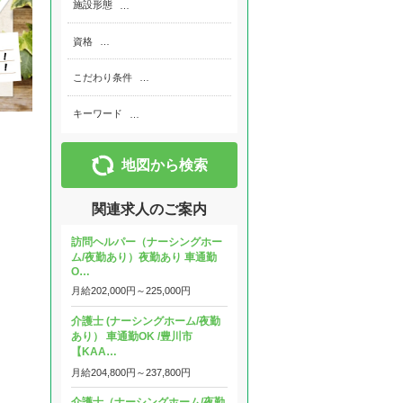
施設形態
…
資格
…
こだわり条件
…
キーワード
…
地図から検索
関連求人のご案内
訪問ヘルパー（ナーシングホー
ム/夜勤あり）夜勤あり 車通勤
O…
月給
202,000円～
225,000円
介護士 (ナーシングホーム/夜勤
あり） 車通勤OK /豊川市
【KAA…
月給
204,800円～
237,800円
介護士（ナーシングホーム/夜勤