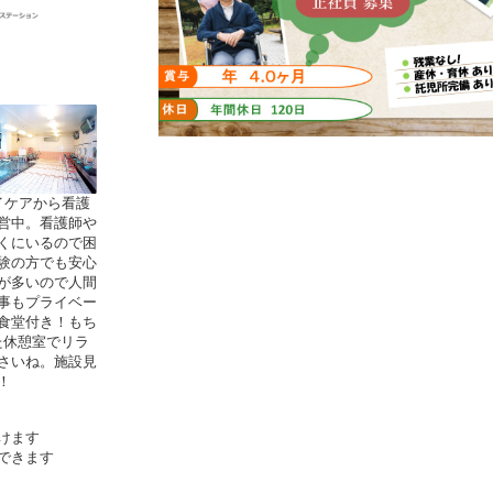
イケアから
看護
営中。
看護師や
くにいるので困
験の方でも安心
が多いので人間
事もプライベー
食堂付き！もち
た休憩室でリラ
さいね。施設見
！
けます
できます