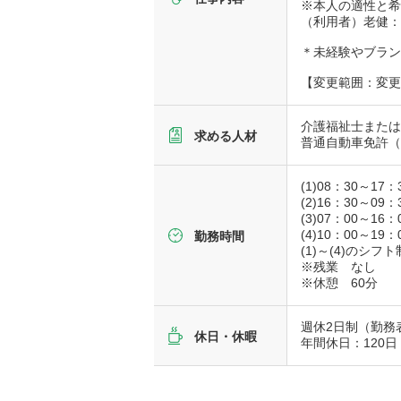
※本人の適性と
（利用者）老健
＊未経験やブラ
【変更範囲：変
介護福祉士また
求める人材
普通自動車免許
(1)08：30～17：
(2)16：30～09：
(3)07：00～16：
(4)10：00～19：
勤務時間
(1)～(4)のシフト
※残業 なし
※休憩 60分
週休2日制（勤務
休日・休暇
年間休日：120日