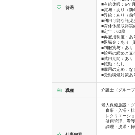
■有給休暇：6ケ月
待遇
■賞与：あり（前年
■昇給：あり（前年
■利用可能な託児
■育休休業取得実
■定年：60歳
■再雇用制度：あ
■退職金：あり（
■制服貸与：あり
■給料の締めと支
■試用期間：あり
■転勤：なし
■雇用の定め：な
■受動喫煙対策あ
介護士（グループ
職種
老人保健施設・
食事・入浴・排
レクリエーショ
健康管理、看護
調理・洗濯・掃
仕事内容