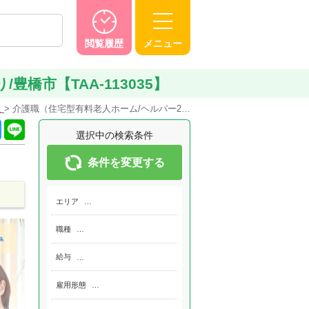
閲覧履歴
メニュー
橋市【TAA-113035】
人
介護職（住宅型有料老人ホーム/ヘルパー2…
選択中の検索条件
条件を変更する
エリア
…
職種
…
給与
…
雇用形態
…