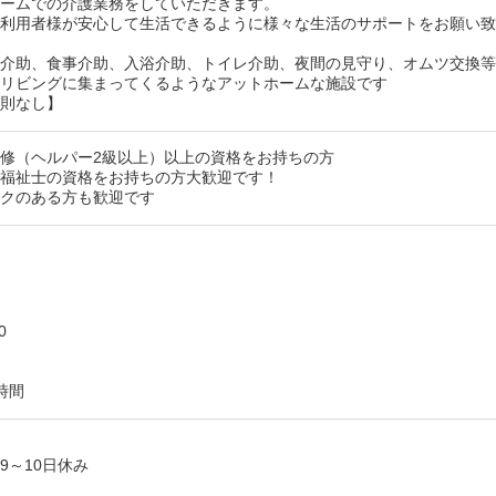
ホームでの介護業務をしていただきます。
ご利用者様が安心して生活できるように様々な生活のサポートをお願い
床介助、食事介助、入浴介助、トイレ介助、夜間の見守り、オムツ交換
にリビングに集まってくるようなアットホームな施設です
原則なし】
修（ヘルパー2級以上）以上の資格をお持ちの方
護福祉士の資格をお持ちの方大歓迎です！
ンクのある方も歓迎です
）
0
時間
9～10日休み