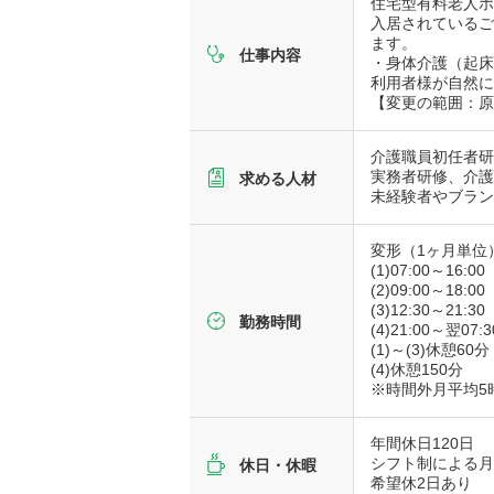
住宅型有料老人
入居されている
ます。
仕事内容
・身体介護（起
利用者様が自然
【変更の範囲：
介護職員初任者研
実務者研修、介
求める人材
未経験者やブラ
変形（1ヶ月単位
(1)07:00～16:00
(2)09:00～18:00
(3)12:30～21:30
勤務時間
(4)21:00～翌07:3
(1)～(3)休憩60分
(4)休憩150分
※時間外月平均5
年間休日120日
シフト制による月
休日・休暇
希望休2日あり