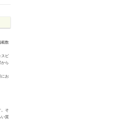
掲載数
をスピ
駅から
軽にお
す。そ
らい質