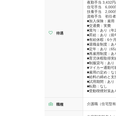
夜勤手当 3,432円
住宅手当 6,00
扶養手当 2,000
資格手当 初任者研
■加入保険：雇用
■交通費：実費 （
■賞与：あり（年
待遇
■昇給：あり（前年
■有給休暇：6ケ
■退職金制度：あ
■定年：あり（65
■再雇用制度：あ
■育児休暇取得実
■制服貸与：あり
■マイカー通勤可
■雇用の定め：な
■給料の締めと支
■試用期間：あり
■転勤：なし
■受動喫煙対策あ
介護職（住宅型有
職種