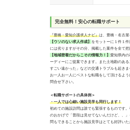
完全無料！安心の転職サポート
『豊橋・愛知介護求人ナビ』
は、豊橋・名古屋
【ウソのない求人作成】
をモットーに１件１件
には劣りますがその分、掲載した案件を全て把
【地域密着だからこその情報力！】
愛知県内の
ーディーにご提案できます。また土地勘のある
すごい遠かった」などの交通トラブルも起きま
お一人お一人にベストな転職をして頂けるよう
問合せ下さい。
＜転職サポートの具体例＞
・一人では心細い施設見学も同行します！
初めての施設訪問は誰でも緊張するものです。
のおかげで「普段は見せてないんだけど、、」
問もできることから施設見学はとても好評いた