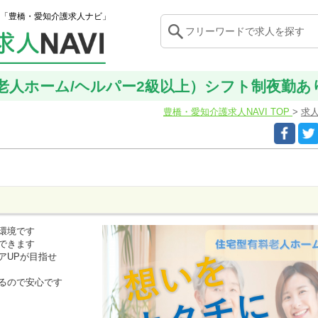
「豊橋・愛知介護求人ナビ」
人ホーム/ヘルパー2級以上）シフト制夜勤あり/豊
豊橋・愛知介護求人NAVI TOP
求
環境です
できます
アUPが目指せ
るので安心です