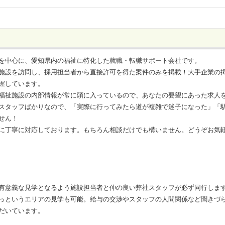
を中心に、愛知県内の福祉に特化した就職・転職サポート会社です。
施設を訪問し、採用担当者から直接許可を得た案件のみを掲載！大手企業の
握しています。
福祉施設の内部情報が常に頭に入っているので、あなたの要望にあった求人
スタッフばかりなので、「実際に行ってみたら道が複雑で迷子になった」「
せん！
に丁寧に対応しております。もちろん相談だけでも構いません。どうぞお気
有意義な見学となるよう施設担当者と仲の良い弊社スタッフが必ず同行しま
っというエリアの見学も可能。給与の交渉やスタッフの人間関係など聞きづ
だいています。