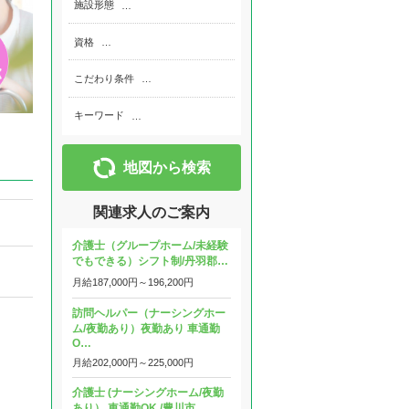
施設形態
…
資格
…
こだわり条件
…
キーワード
…
地図から検索
関連求人のご案内
介護士（グループホーム/未経験
でもできる）シフト制/丹羽郡…
月給
187,000円～
196,200円
訪問ヘルパー（ナーシングホー
ム/夜勤あり）夜勤あり 車通勤
O…
月給
202,000円～
225,000円
介護士 (ナーシングホーム/夜勤
あり） 車通勤OK /豊川市