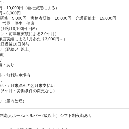
/回
0円～10,000円（会社規定による）
円～6,000円
修 5,000円 実務者研修 10,000円 介護福祉士 15,000円
 労災 厚生 健康
月額16,100円上限）
2回・前年度実績による2.0ケ月）
度実績による1月あたり3,000円～）
月経過後10日付与
り（勤続5年以上）
歳）
り
績：あり
能・無料駐車場有
し
払い：月末締めの翌月末支払い
（6ケ月・労働条件の変更なし）
り（屋内禁煙）
料老人ホーム/ヘルパー2級以上）シフト制夜勤あり