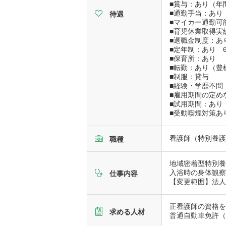
■賞与：あり（年
■通勤手当：あり（
待遇
■マイカー通勤可
■育児休業取得実
■退職金制度：あ
■定年制：あり 
■保育所：あり
■転勤：あり（豊
■制服：貸与
■経験・学歴不問
■雇用期間の定め
■試用期間：あり
■受動喫煙対策あ
看護師（特別養護
職種
地域密着型特別
入浴時の身体観
仕事内容
【変更範囲】法
正看護師の資格
求める人材
普通自動車免許