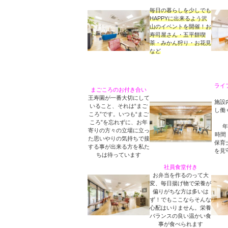
毎日の暮らしを少しでも
HAPPYに出来るよう沢
山のイベントを開催！お
寿司屋さん・五平餅喫
茶・みかん狩り・お花見
など
ライ
まごころのお付き合い
王寿園が一番大切にして
施設
いること、それは“まご
し働
ころ”です。いつも“まご
ころ”を忘れずに、お年
年
寄りの方々の立場に立っ
時間 
た思いやりの気持ちで接
保育
する事が出来る方を私た
を見
ちは待っています
社員食堂付き
お弁当を作るのって大
変、毎日揚げ物で栄養が
偏りがちな方は多いは
ず！でもここならそんな
心配はいりません。栄養
バランスの良
い温かい食
事が食べられます