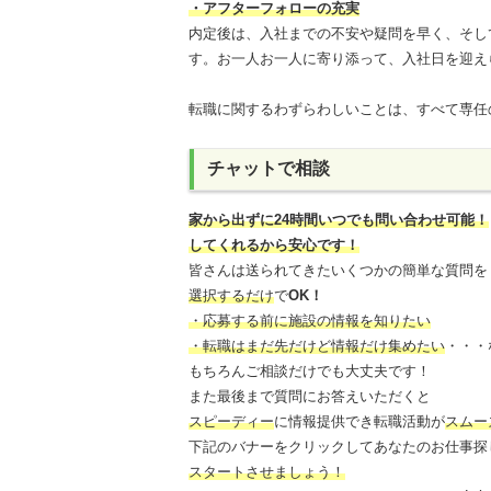
・アフターフォローの充実
内定後は、入社までの不安や疑問を早く、そし
す。お一人お一人に寄り添って、入社日を迎え
転職に関するわずらわしいことは、すべて専任
チャットで相談
家から出ずに24時間いつでも問い合わせ可能
！
してくれるから安心です！
皆さんは送られてきたいくつかの簡単な質問を
選択するだけ
で
OK！
・応募する前に施設の情報を知りたい
・転職はまだ先だけど情報だけ集めたい
・・・
もちろんご相談だけでも大丈夫です！
また最後まで質問にお答えいただくと
スピーディー
に情報提供でき
転職活動が
スムー
下記のバナーをクリックしてあなたのお仕事探
スタートさせましょう！