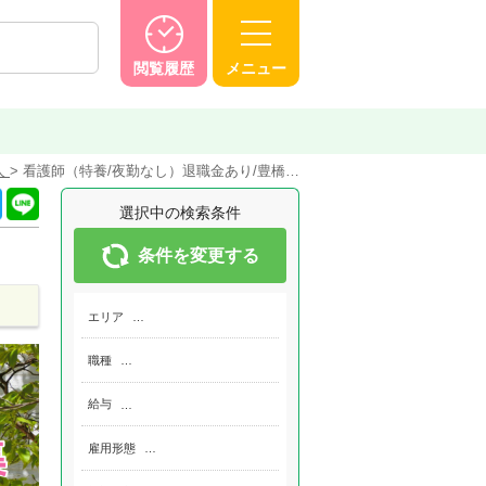
閲覧履歴
メニュー
人
看護師（特養/夜勤なし）退職金あり/豊橋…
選択中の検索条件
条件を変更する
エリア
…
職種
…
給与
…
雇用形態
…