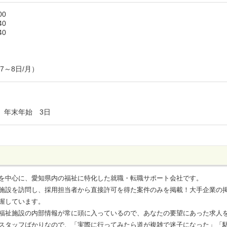
6：00
40
：40
7～8日/月）
 年末年始 3日
を中心に、愛知県内の福祉に特化した就職・転職サポート会社です。
施設を訪問し、採用担当者から直接許可を得た案件のみを掲載！大手企業の
握しています。
福祉施設の内部情報が常に頭に入っているので、あなたの要望にあった求人
スタッフばかりなので、「実際に行ってみたら道が複雑で迷子になった」「