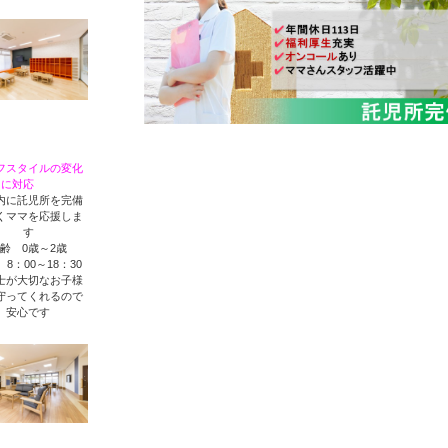
フスタイルの変化
に対応
内に託児所を完備
くママを応援しま
す
齢 0歳～2歳
8：00～18：30
士が大切なお子様
守ってくれるので
安心です