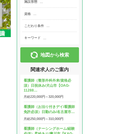
施設形態
…
資格
…
こだわり条件
…
キーワード
…
地図から検索
関連求人のご案内
看護師（整形外科外来/資格必
須）日祝休み/犬山市【OAG-
11288…
月給
220,000円～
320,000円
看護師（お泊り付きデイ/看護師
免許必須）日勤のみ/名古屋市…
月給
250,000円～
310,000円
看護師（ナーシングホーム/経験
必須）昇給あり/豊川市【KAG-