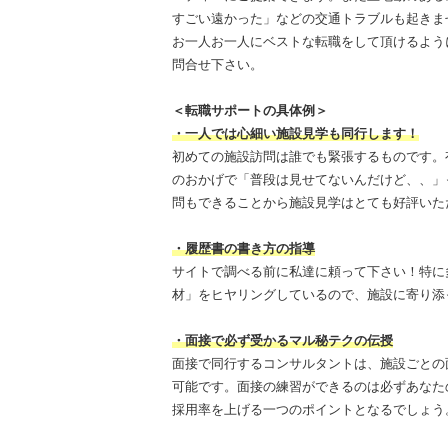
すごい遠かった」などの交通トラブルも起きま
お一人お一人にベストな転職をして頂けるよう
問合せ下さい。
＜転職サポートの具体例＞
・一人では心細い施設見学も同行します！
初めての施設訪問は誰でも緊張するものです。
のおかげで「普段は見せてないんだけど、、」
問もできることから施設見学はとても好評いた
・履歴書の書き方の指導
サイトで調べる前に私達に頼って下さい！特に
材」をヒヤリングしているので、施設に寄り添
・面接で必ず受かるマル秘テクの伝授
面接で同行するコンサルタントは、施設ごとの
可能です。面接の練習ができるのは必ずあなた
採用率を上げる一つのポイントとなるでしょう