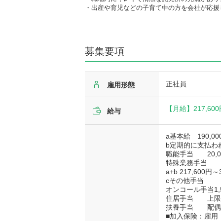
・出産や育児などの子育て中の方を会社が応援
募集要項
正社員
雇用形態
【月給】
217,60
給与
a基本給 190,0
b定期的に支
職能手当 20,0
特殊業務手当 7,6
a+b 217,600円～
cその他手当
オンコール手当
住居手当 上限
扶養手当 配偶者
■加入保険：雇用