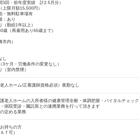
間3回・前年度実績 計2.5月分）
上限月額15,500円）
能・無料駐車場有
績：あり
り（勤続1年以上）
60歳（再雇用あり65歳まで）
橋市内）
なし
（3ケ月・労働条件の変更なし）
り（室内禁煙）
老人ホーム/正看護師資格必須）夜勤なし
養護老人ホームの入所者様の健康管理全般・体調把握・バイタルチェッ
察・病院受診・嘱託医との連携業務を行って頂きます
人の定める業務
をお持ちの方
（ＡＴ可）