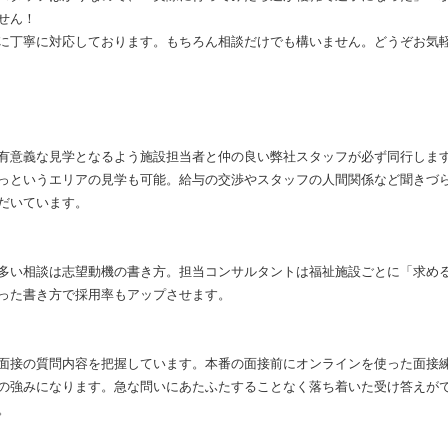
せん！
に丁寧に対応しております。もちろん相談だけでも構いません。どうぞお気
有意義な見学となるよう施設担当者と仲の良い弊社スタッフが必ず同行しま
っというエリアの見学も可能。給与の交渉やスタッフの人間関係など聞きづ
だいています。
多い相談は志望動機の書き方。担当コンサルタントは福祉施設ごとに「求め
った書き方で採用率もアップさせます。
面接の質問内容を把握しています。本番の面接前にオンラインを使った面接
の強みになります。急な問いにあたふたすることなく落ち着いた受け答えが
。