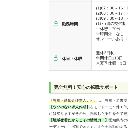
(1)07：00～1
(2)08：30～17：
(3)09：30～18
(1)～(3)の交代制
勤務時間
※休憩 70分
※時間外 なし
オンコールあり（
週休2日制
年間休日113日
休日・休暇
※夏季休暇 3日
完全無料！安心の転職サポート
『豊橋・愛知介護求人ナビ』
は、豊橋・名古屋
【ウソのない求人作成】
をモットーに１件１件
には劣りますがその分、掲載した案件を全て把
【地域密着だからこその情報力！】
愛知県内の
ーディーにご提案できます。また土地勘のある