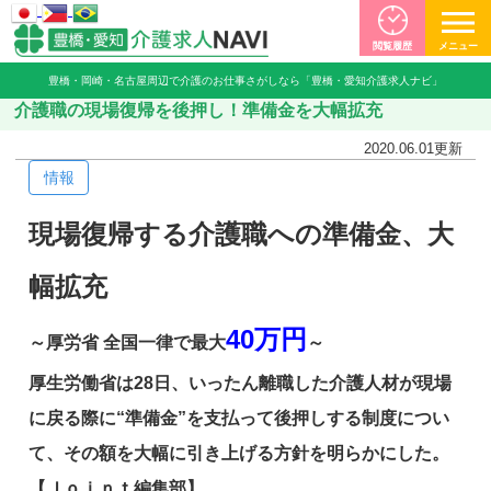
閲覧履歴
メニュー
豊橋・岡崎・名古屋周辺で介護のお仕事さがしなら「豊橋・愛知介護求人ナビ」
介護職の現場復帰を後押し！準備金を大幅拡充
2020.06.01
更新
情報
現場復帰する介護職への準備金、大
幅拡充
40万円
～厚労省 全国一律で最大
～
厚生労働省は28日、いったん離職した介護人材が現場
に戻る際に“準備金”を支払って後押しする制度につい
て、その額を大幅に引き上げる方針を明らかにした。
【Ｊｏｉｎｔ編集部】