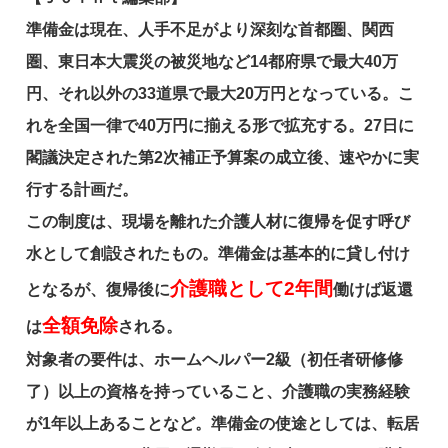
準備金は現在、人手不足がより深刻な首都圏、関西
圏、東日本大震災の被災地など14都府県で最大40万
円、それ以外の33道県で最大20万円となっている。こ
れを全国一律で40万円に揃える形で拡充する。27日に
閣議決定された第2次補正予算案の成立後、速やかに実
行する計画だ。
この制度は、現場を離れた介護人材に復帰を促す呼び
水として創設されたもの。準備金は基本的に貸し付け
介護職として2年間
となるが、復帰後に
働けば返還
全額免除
は
される。
対象者の要件は、ホームヘルパー2級（初任者研修修
了）以上の資格を持っていること、介護職の実務経験
が1年以上あることなど。準備金の使途としては、転居