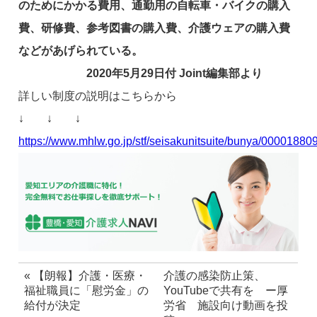
のためにかかる費用、通勤用の自転車・バイクの購入
費、研修費、参考図書の購入費、介護ウェアの購入費
などがあげられている。
2020年5月29日付 Joint編集部より
詳しい制度の説明はこちらから
↓ ↓ ↓
https://www.mhlw.go.jp/stf/seisakunitsuite/bunya/00001880
«
【朗報】介護・医療・
介護の感染防止策、
福祉職員に「慰労金」の
YouTubeで共有を ー厚
給付が決定
労省 施設向け動画を投