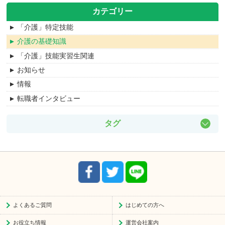
カテゴリー
「介護」特定技能
介護の基礎知識
「介護」技能実習生関連
お知らせ
情報
転職者インタビュー
タグ
ケアマネ
主任ケアマネ
地域包括支援センター
配置要件
資格者に準ずる者
よくあるご質問
はじめての方へ
処遇改善
お役立ち情報
運営会社案内
奨学金