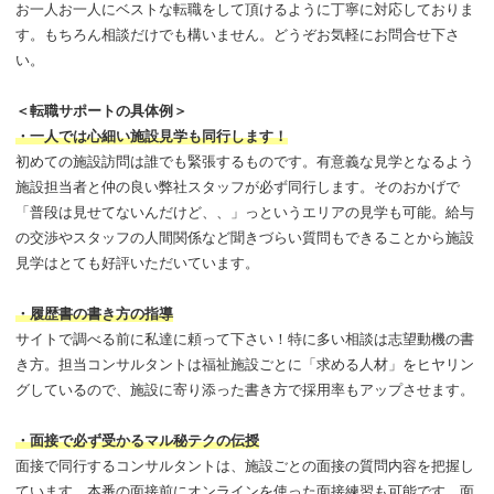
お一人お一人にベストな転職をして頂けるように丁寧に対応しておりま
す。もちろん相談だけでも構いません。どうぞお気軽にお問合せ下さ
い。
＜転職サポートの具体例＞
・一人では心細い施設見学も同行します！
初めての施設訪問は誰でも緊張するものです。有意義な見学となるよう
施設担当者と仲の良い弊社スタッフが必ず同行します。そのおかげで
「普段は見せてないんだけど、、」っというエリアの見学も可能。給与
の交渉やスタッフの人間関係など聞きづらい質問もできることから施設
見学はとても好評いただいています。
・履歴書の書き方の指導
サイトで調べる前に私達に頼って下さい！特に多い相談は志望動機の書
き方。担当コンサルタントは福祉施設ごとに「求める人材」をヒヤリン
グしているので、施設に寄り添った書き方で採用率もアップさせます。
・面接で必ず受かるマル秘テクの伝授
面接で同行するコンサルタントは、施設ごとの面接の質問内容を把握し
ています。本番の面接前にオンラインを使った面接練習も可能です。面