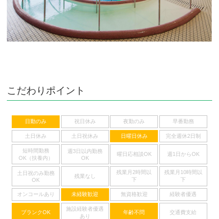
こだわりポイント
日勤のみ
祝日休み
夜勤のみ
早番勤務
土日休み
土日祝休み
日曜日休み
完全週休2日制
短時間勤務
週3日以内勤務
曜日応相談OK
週1日からOK
OK（扶養内）
OK
残業月2時間以
残業月10時間以
土日祝のみ勤務
残業なし
下
下
OK
オンコールあり
未経験歓迎
無資格歓迎
経験者優遇
施設経験者優遇
ブランクOK
年齢不問
交通費支給
あり