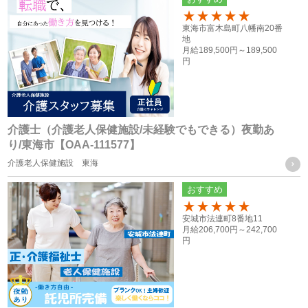
おいて使用するため
100
・ご家族等の氏名、住所、電話番号は、法令に基づく各種手
東海市富木島町八幡南20番
地
続きの他、本人に万一のことがあった際の緊急連絡先として
月給
189,500円～
189,500
円
の使用の為
・当社グループ各社間における人員配置を検討する際の資料
とするため
介護士（介護老人保健施設/未経験でもできる）夜勤あ
応募者の方の個人情報
り/東海市【OAA-111577】
・採用活動における各種の告知や連絡（電話、メール、郵
介護老人保健施設 東海
送、ファックス送信等）のため
おすすめ
・採用応募者への当社グループ各社の事業やその職務等に関
100
安城市法連町8番地11
する各種情報を提供するため
月給
206,700円～
242,700
・採用応募者の管理及び本人確認を行うため
円
お取引様に関する個人情報
・当社グループ会社におけるサービスの提供、ご連絡、各種