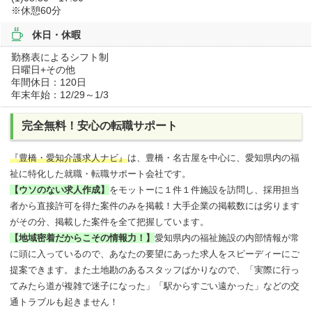
※休憩60分
休日・休暇
勤務表によるシフト制
日曜日+その他
年間休日：120日
年末年始：12/29～1/3
完全無料！安心の転職サポート
『豊橋・愛知介護求人ナビ』
は、豊橋・名古屋を中心に、愛知県内の福
祉に特化した就職・転職サポート会社です。
【ウソのない求人作成】
をモットーに１件１件施設を訪問し、採用担当
者から直接許可を得た案件のみを掲載！大手企業の掲載数には劣ります
がその分、掲載した案件を全て把握しています。
【地域密着だからこその情報力！】
愛知県内の福祉施設の内部情報が常
に頭に入っているので、あなたの要望にあった求人をスピーディーにご
提案できます。また土地勘のあるスタッフばかりなので、「実際に行っ
てみたら道が複雑で迷子になった」「駅からすごい遠かった」などの交
通トラブルも起きません！