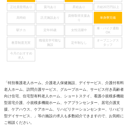
正社員登用あり
賞与あり
昇給あり
月給20万円以上
資格取得支援あ
高時給
託児施設あり
単身寮完備
り
車・バイク通勤
駅チカ
定年65歳
女性活躍中
OK
職場見学可能な
オープニングス
教育制度充実
定年制なし
施設
タッフ
今月のおすすめ
求人
「特別養護老人ホーム、介護老人保健施設、デイサービス、介護付有料
老人ホーム、訪問介護サービス、グループホーム、サービス付き高齢者
向け住宅、住宅型有料老人ホーム、ショートステイ、看護小規模多機能
型居宅介護、小規模多機能ホーム、ケアプランセンター、居宅介護支
援、ケアハウス、ケアホーム、リハビリテーションセンター、リハビリ
型デイサービス、」等の施設の求人も多数紹介できますので、お気軽に
ご相談ください。