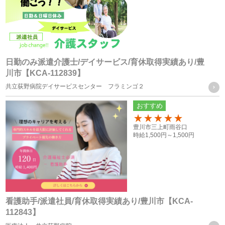
またはFAXによる取得
個人情報の管理について責任を有する者の名称
・株式会社フォーテック
日勤のみ派遣介護士/デイサービス/育休取得実績あり/豊
川市【KCA-112839】
統計処理されたデータの利用
共立荻野病院デイサービスセンター フラミンゴ２
おすすめ
当社は、提供を受けた個人情報をもとに、個人を特定できな
いよう加工した統計データを作成することがあります。個人
100
豊川市三上町雨谷口
時給
1,500円～
1,500円
を特定できない統計データについては、当社は何ら制限なく
利用することができるものとします。
ご質問及びご苦情の窓口
看護助手/派遣社員/育休取得実績あり/豊川市【KCA-
112843】
当社における個人データの取り扱いに関するご質問やご苦情