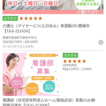
個人情報の利用目的
個人情報の利用目的は以下の通りです。利用目的を超えて利
おすすめ
200
用することはありません。
介護士（デイサービス/土日休み）車通勤OK/豊橋市
当サイトにおけるユーザーへのサービスの提供
【TAA-112434】
本サービスの利用に伴う連絡・各種お知らせ等の配信・送
豊橋市新栄町字新田中40-1
月給
180,750円～
236,500円
付
リハビリデイよしだがた
ユーザーの承諾・申込みに基づく、本サービス利用企業等
おすすめ
への個人情報の提供
属性情報･端末情報・位置情報・行動履歴等に基づく広
150
沼津市岡宮
告・コンテンツ等の配信・表示、本サービスの提供
時給
1,325円～
1,538円
本サービスの改善・新規サービスの開発・マーケティング
活動
本サービスに関するご意見、お問い合わせの確認・回答
看護師（住宅型有料老人ホーム/資格必須）夜勤のみ/静
岡県沼津市【OGG-113006】