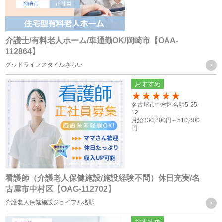
範囲内で個人情報の取扱いの全部又は一部を委託する場合
介護士/有料老人ホーム/車通勤OK/岡崎市【OAA-
個人情報の共同利用
112864】
グッドライフスタイルさらい
当社は、お客様から取得した個人情報を、下記に記載したグ
おすすめ
ループ会社間で共同利用をする場合があります。
100
名古屋市中村区名駅5-25-
12
共同利用するものの範囲
月給
330,800円～
510,800
円
・株式会社F.T.S
・株式会社フォーテック.プロ
共同利用する個人情報の項目及び利用目的
看護師（介護老人保健施設/施設経験不問）休日充実/名
従業員員や登録スタッフの方の個人情報
古屋市中村区【OAG-112702】
・人事労務管理に関わる諸手続き（年金、労働保険等）を行
介護老人保健施設ジョイフル名駅
う際に、当社グループ各社の人事担当者がその目的の限りに
おすすめ