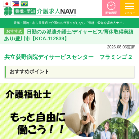
閲覧履歴
メニュー
豊橋・岡崎・名古屋周辺で介護のお仕事さがしなら「豊橋・愛知介護求人ナビ」
日勤のみ派遣介護士/デイサービス/育休取得実績
おすすめ
あり/豊川市【KCA-112839】
2026.08.06
更新
共立荻野病院デイサービスセンター フラミンゴ２
おすすめポイント