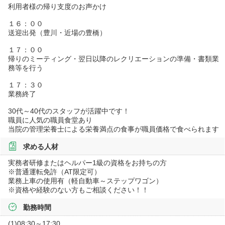
利用者様の帰り支度のお声かけ
１６：００
送迎出発（豊川・近場の豊橋）
１７：００
帰りのミーティング・翌日以降のレクリエーションの準備・書類業
務等を行う
１７：３０
業務終了
30代～40代のスタッフが活躍中です！
職員に人気の職員食堂あり
当院の管理栄養士による栄養満点の食事が職員価格で食べられます
求める人材
実務者研修またはヘルパー1級の資格をお持ちの方
※普通運転免許（AT限定可）
業務上車の使用有（軽自動車～ステップワゴン）
※資格や経験のない方もご相談ください！！
勤務時間
(1)08:30～17:30