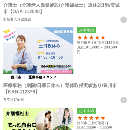
打ち合わせのため
介護士（介護老人保健施設/介護福祉士）週休2日制/安城
市【OAA-112640】
・各種お問合せ及びご要望事項への対応の為
安城老人保健施設
共同利用する個人情報の取得方法
おすすめ
従業員や登録スタッフの方の個人情報
100
豊川市三上町雨谷口32番地
・入社時又は登録時にお預かりした履歴書や入社手続きに必
月給
187,500円～
203,500
円
要なその他の書類、お問い合わせフォーム、メール、口頭
（電話等）、その他書面による取得
応募者の方への個人情報
・採用応募時に取得した履歴書、お問い合せフォーム、エン
医療事務（病院/日曜日休み）育休取得実績あり/豊川市
【KAH-112876】
トリーフォーム、口頭（電話等）による取得
共立荻野病院
・就職斡旋サイトや人材紹介会社からの通知による取得
おすすめ
お取引様の個人情報
100
豊川市三上町雨谷口
・お問い合せフォーム、求人依頼フォーム、口頭（電話等）
時給
1,500円～
1,500円