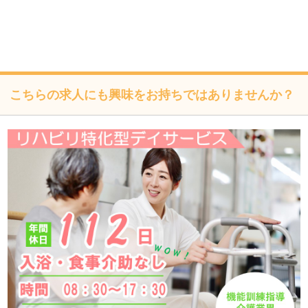
び是正、その他の安全管理のために必要かつ適切な措置を
講じるよう努めます。
個人情報保護に関する法令、国の定める指針、業界規範・
慣習、公序良俗を遵守します。
こちらの求人にも興味をお持ちではありませんか？
個人情報の取扱いについて
株式会社フォーテック（以下「当社」といいます）は、当プ
ライバシーポリシーを掲示し、当プライバシーポリシーに準
拠して提供されるサービス（以下「本サービス」といいま
す）の利用企業・団体等（以下「利用企業等」といいます）
および本サービスをご利用になる方（以下「ユーザー」とい
います）のプライバシーを尊重し、ユーザーの個人情報の管
理に細心の注意を払い、これを取扱うものとします。