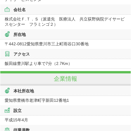
会社名
株式会社Ｆ.Ｔ．Ｓ（派遣先 医療法人 共立荻野病院デイサービ
スセンター フラミンゴ２）
所在地
〒442-0812
愛知県
豊川市三上町雨谷口
30番地
アクセス
飯田線豊川駅より車で7分（2.7Km）
企業情報
本社所在地
愛知県豊橋市老津町字新田12番地1
設立
平成15年4月
従業員数