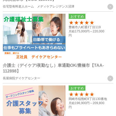
個人情報の第三者への提供
住宅型有料老人ホーム メディケアレジデンス沼津
当社は、次に掲げる場合を除き、お客様の個人情報を第三者
おすすめ
に提供することはございません。
100
豊橋市八町通3丁目119
月給
175,000円～
220,000
（１） ご本人様の同意がある場合
円
（２） 法令に基づく場合
（３） 人の生命、身体又は財産の保護のために必要がある場
合であって、ご本人様の同意を得ることが困難な場合
（４） 公衆衛生の向上又は児童の健全な育成の推進のために
介護士（デイケア/夜勤なし）車通勤OK/豊橋市【TAA-
112898】
特に必要がある場合であって、ご本人様の同意を得ることが
長屋病院デイケアセンター
困難な場合
（５） 国の機関もしくは地方公共団体又はその委託を受けた
おすすめ
者が法令の定める事務を遂行することに対して協力する必要
100
岡崎市稲熊町8丁目130番地
がある場合であって、ご本人様の同意を得ることによって当
月給
196,900円～
209,800
円
該事務の遂行に支障を及ぼすおそれがある場合
（６） 業務を円滑に遂行するため、利用目的の達成に必要な