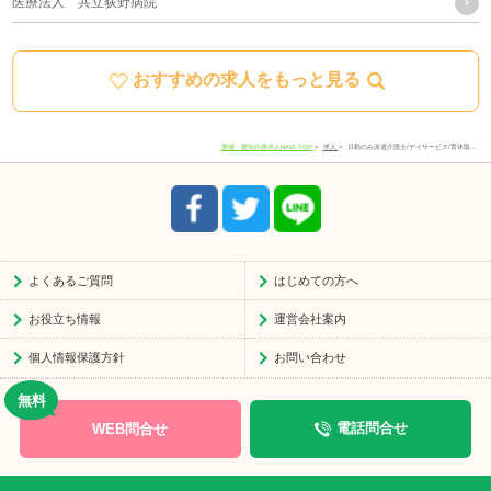
医療法人 共立荻野病院
に関しては下記の窓口にご連絡ください。
おすすめの求人をもっと見る
住所
愛知県豊川市宿町寺前66-1
電話番号
0533-78-4747
豊橋・愛知介護求人NAVI TOP
求人
日勤のみ派遣介護士/デイサービス/育休取…
受付時間
8:30-17:30
よくあるご質問
はじめての方へ
お役立ち情報
運営会社案内
個人情報保護方針
お問い合わせ
WEB問合せ
電話問合せ