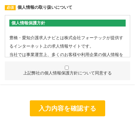
個人情報の取り扱いについて
個人情報保護方針
豊橋・愛知介護求人ナビとは株式会社フォーテックが提供す
るインターネット上の求人情報サイトです。
当社では事業運営上、多くのお客様や利用企業の個人情報を
取扱うこととなるため、個人情報管理体制を確立し、企業と
して責任ある対応を実現するものとします。
上記弊社の個人情報保護方針について同意する
個人情報は特定された利用目的の達成に必要な範囲で利用
し、目的外利用を行わないものとし、そのための措置を講
じます。
個人情報は、適法かつ適正な方法で取得します。
個人情報は、本人の同意なく第三者に提供しません。
個人情報の管理にあたっては、漏洩・滅失・毀損の防止及