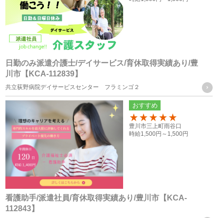
またはFAXによる取得
個人情報の管理について責任を有する者の名称
・株式会社フォーテック
日勤のみ派遣介護士/デイサービス/育休取得実績あり/豊
川市【KCA-112839】
統計処理されたデータの利用
共立荻野病院デイサービスセンター フラミンゴ２
おすすめ
当社は、提供を受けた個人情報をもとに、個人を特定できな
いよう加工した統計データを作成することがあります。個人
100
豊川市三上町雨谷口
時給
1,500円～
1,500円
を特定できない統計データについては、当社は何ら制限なく
利用することができるものとします。
ご質問及びご苦情の窓口
看護助手/派遣社員/育休取得実績あり/豊川市【KCA-
112843】
当社における個人データの取り扱いに関するご質問やご苦情