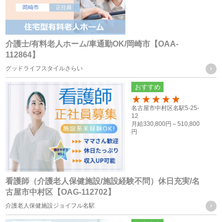
（６） 業務を円滑に遂行するため、利用目的の達成に必要な
範囲内で個人情報の取扱いの全部又は一部を委託する場合
介護士/有料老人ホーム/車通勤OK/岡崎市【OAA-
個人情報の共同利用
112864】
グッドライフスタイルさらい
当社は、お客様から取得した個人情報を、下記に記載したグ
おすすめ
ループ会社間で共同利用をする場合があります。
100
名古屋市中村区名駅5-25-
12
共同利用するものの範囲
月給
330,800円～
510,800
円
・株式会社F.T.S
・株式会社フォーテック.プロ
共同利用する個人情報の項目及び利用目的
看護師（介護老人保健施設/施設経験不問）休日充実/名
従業員員や登録スタッフの方の個人情報
古屋市中村区【OAG-112702】
・人事労務管理に関わる諸手続き（年金、労働保険等）を行
介護老人保健施設ジョイフル名駅
う際に、当社グループ各社の人事担当者がその目的の限りに