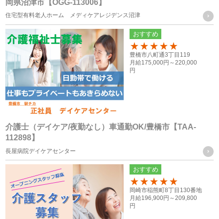
岡県沼津市【OGG-113006】
個人情報の第三者への提供
住宅型有料老人ホーム メディケアレジデンス沼津
当社は、次に掲げる場合を除き、お客様の個人情報を第三者
おすすめ
に提供することはございません。
100
豊橋市八町通3丁目119
月給
175,000円～
220,000
（１） ご本人様の同意がある場合
円
（２） 法令に基づく場合
（３） 人の生命、身体又は財産の保護のために必要がある場
合であって、ご本人様の同意を得ることが困難な場合
（４） 公衆衛生の向上又は児童の健全な育成の推進のために
介護士（デイケア/夜勤なし）車通勤OK/豊橋市【TAA-
112898】
特に必要がある場合であって、ご本人様の同意を得ることが
長屋病院デイケアセンター
困難な場合
（５） 国の機関もしくは地方公共団体又はその委託を受けた
おすすめ
者が法令の定める事務を遂行することに対して協力する必要
100
岡崎市稲熊町8丁目130番地
がある場合であって、ご本人様の同意を得ることによって当
月給
196,900円～
209,800
円
該事務の遂行に支障を及ぼすおそれがある場合