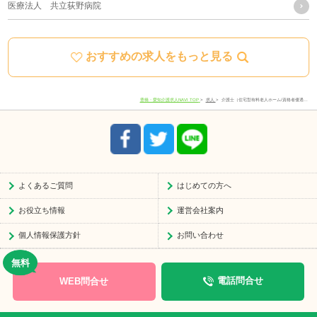
医療法人 共立荻野病院
に関しては下記の窓口にご連絡ください。
おすすめの求人をもっと見る
住所
愛知県豊川市宿町寺前66-1
電話番号
0533-78-4747
豊橋・愛知介護求人NAVI TOP
求人
介護士（住宅型有料老人ホーム/資格者優遇…
受付時間
8:30-17:30
よくあるご質問
はじめての方へ
お役立ち情報
運営会社案内
個人情報保護方針
お問い合わせ
WEB問合せ
電話問合せ