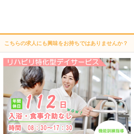
び是正、その他の安全管理のために必要かつ適切な措置を
講じるよう努めます。
個人情報保護に関する法令、国の定める指針、業界規範・
慣習、公序良俗を遵守します。
こちらの求人にも興味をお持ちではありませんか？
個人情報の取扱いについて
株式会社フォーテック（以下「当社」といいます）は、当プ
ライバシーポリシーを掲示し、当プライバシーポリシーに準
拠して提供されるサービス（以下「本サービス」といいま
す）の利用企業・団体等（以下「利用企業等」といいます）
および本サービスをご利用になる方（以下「ユーザー」とい
います）のプライバシーを尊重し、ユーザーの個人情報の管
理に細心の注意を払い、これを取扱うものとします。