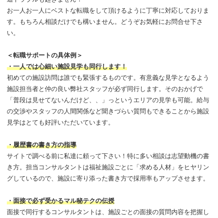
お一人お一人にベストな転職をして頂けるように丁寧に対応しておりま
す。もちろん相談だけでも構いません。どうぞお気軽にお問合せ下さ
い。
＜転職サポートの具体例＞
・一人では心細い施設見学も同行します！
初めての施設訪問は誰でも緊張するものです。有意義な見学となるよう
施設担当者と仲の良い弊社スタッフが必ず同行します。そのおかげで
「普段は見せてないんだけど、、」っというエリアの見学も可能。給与
の交渉やスタッフの人間関係など聞きづらい質問もできることから施設
見学はとても好評いただいています。
・履歴書の書き方の指導
サイトで調べる前に私達に頼って下さい！特に多い相談は志望動機の書
き方。担当コンサルタントは福祉施設ごとに「求める人材」をヒヤリン
グしているので、施設に寄り添った書き方で採用率もアップさせます。
・面接で必ず受かるマル秘テクの伝授
面接で同行するコンサルタントは、施設ごとの面接の質問内容を把握し