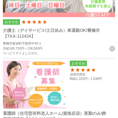
個人情報の利用目的
個人情報の利用目的は以下の通りです。利用目的を超えて利
おすすめ
200
用することはありません。
介護士（デイサービス/土日休み）車通勤OK/豊橋市
当サイトにおけるユーザーへのサービスの提供
【TAA-112434】
本サービスの利用に伴う連絡・各種お知らせ等の配信・送
豊橋市新栄町字新田中40-1
月給
180,750円～
236,500円
付
リハビリデイよしだがた
ユーザーの承諾・申込みに基づく、本サービス利用企業等
おすすめ
への個人情報の提供
属性情報･端末情報・位置情報・行動履歴等に基づく広
150
沼津市岡宮
告・コンテンツ等の配信・表示、本サービスの提供
時給
1,325円～
1,538円
本サービスの改善・新規サービスの開発・マーケティング
活動
本サービスに関するご意見、お問い合わせの確認・回答
看護師（住宅型有料老人ホーム/資格必須）夜勤のみ/静