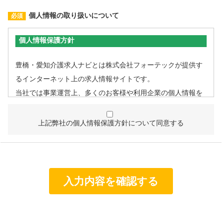
個人情報の取り扱いについて
個人情報保護方針
豊橋・愛知介護求人ナビとは株式会社フォーテックが提供す
るインターネット上の求人情報サイトです。
当社では事業運営上、多くのお客様や利用企業の個人情報を
取扱うこととなるため、個人情報管理体制を確立し、企業と
して責任ある対応を実現するものとします。
上記弊社の個人情報保護方針について同意する
個人情報は特定された利用目的の達成に必要な範囲で利用
し、目的外利用を行わないものとし、そのための措置を講
じます。
個人情報は、適法かつ適正な方法で取得します。
個人情報は、本人の同意なく第三者に提供しません。
個人情報の管理にあたっては、漏洩・滅失・毀損の防止及