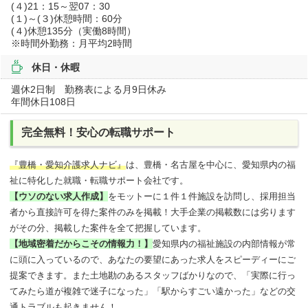
(４)21：15～翌07：30
(１)～(３)休憩時間：60分
(４)休憩135分（実働8時間）
※時間外勤務：月平均2時間
休日・休暇
週休2日制 勤務表による月9日休み
年間休日108日
完全無料！安心の転職サポート
『豊橋・愛知介護求人ナビ』
は、豊橋・名古屋を中心に、愛知県内の福
祉に特化した就職・転職サポート会社です。
【ウソのない求人作成】
をモットーに１件１件施設を訪問し、採用担当
者から直接許可を得た案件のみを掲載！大手企業の掲載数には劣ります
がその分、掲載した案件を全て把握しています。
【地域密着だからこその情報力！】
愛知県内の福祉施設の内部情報が常
に頭に入っているので、あなたの要望にあった求人をスピーディーにご
提案できます。また土地勘のあるスタッフばかりなので、「実際に行っ
てみたら道が複雑で迷子になった」「駅からすごい遠かった」などの交
通トラブルも起きません！