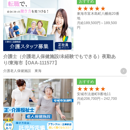
おすすめ
おいて使用するため
100
・ご家族等の氏名、住所、電話番号は、法令に基づく各種手
東海市富木島町八幡南20番
地
続きの他、本人に万一のことがあった際の緊急連絡先として
月給
189,500円～
189,500
円
の使用の為
・当社グループ各社間における人員配置を検討する際の資料
とするため
介護士（介護老人保健施設/未経験でもできる）夜勤あ
応募者の方の個人情報
り/東海市【OAA-111577】
・採用活動における各種の告知や連絡（電話、メール、郵
介護老人保健施設 東海
送、ファックス送信等）のため
おすすめ
・採用応募者への当社グループ各社の事業やその職務等に関
100
安城市法連町8番地11
する各種情報を提供するため
月給
206,700円～
242,700
・採用応募者の管理及び本人確認を行うため
円
お取引様に関する個人情報
・当社グループ会社におけるサービスの提供、ご連絡、各種