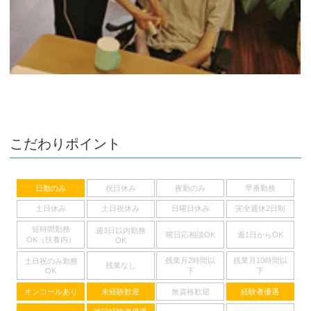
こだわりポイント
日勤のみ
祝日休み
夜勤のみ
早番勤務
土日休み
土日祝休み
日曜日休み
完全週休2日制
短時間勤務
週3日以内勤務
曜日応相談OK
週1日からOK
OK（扶養内）
OK
残業月2時間以
残業月10時間以
土日祝のみ勤務
残業なし
下
下
OK
オンコールあり
未経験歓迎
無資格歓迎
経験者優遇