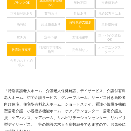
施設経験者優遇
ブランクOK
年齢不問
交通費支給
あり
正社員登用あり
賞与あり
昇給あり
月給20万円以上
資格取得支援あ
高時給
託児施設あり
単身寮完備
り
車・バイク通勤
駅チカ
定年65歳
女性活躍中
OK
職場見学可能な
オープニングス
教育制度充実
定年制なし
施設
タッフ
今月のおすすめ
求人
「特別養護老人ホーム、介護老人保健施設、デイサービス、介護付有料
老人ホーム、訪問介護サービス、グループホーム、サービス付き高齢者
向け住宅、住宅型有料老人ホーム、ショートステイ、看護小規模多機能
型居宅介護、小規模多機能ホーム、ケアプランセンター、居宅介護支
援、ケアハウス、ケアホーム、リハビリテーションセンター、リハビリ
型デイサービス、」等の施設の求人も多数紹介できますので、お気軽に