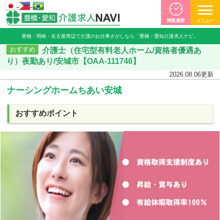
閲覧履歴
メニュー
豊橋・岡崎・名古屋周辺で介護のお仕事さがしなら「豊橋・愛知介護求人ナビ」
介護士（住宅型有料老人ホーム/資格者優遇あ
おすすめ
り）夜勤あり/安城市【OAA-111746】
2026.08.06
更新
ナーシングホームちあい安城
おすすめポイント