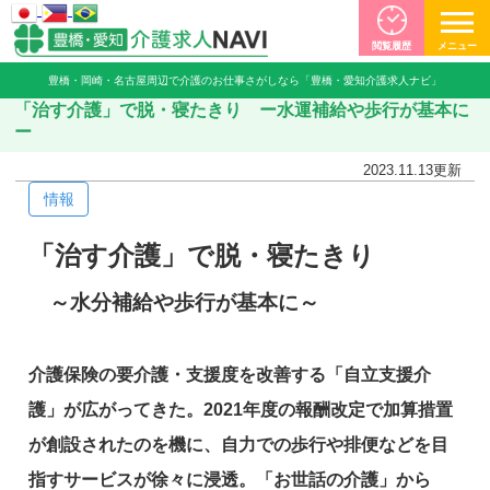
閲覧履歴
メニュー
豊橋・岡崎・名古屋周辺で介護のお仕事さがしなら「豊橋・愛知介護求人ナビ」
「治す介護」で脱・寝たきり ー水運補給や歩行が基本に
ー
2023.11.13
更新
情報
「治す介護」で脱・寝たきり
～水分補給や歩行が基本に～
介護保険の要介護・支援度を改善する「自立支援介
護」が広がってきた。2021年度の報酬改定で加算措置
が創設されたのを機に、自力での歩行や排便などを目
指すサービスが徐々に浸透。「お世話の介護」から