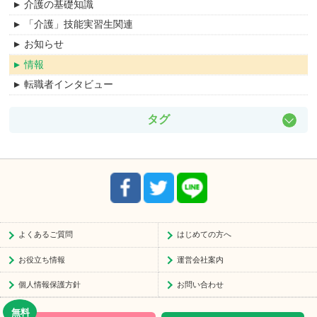
介護の基礎知識
「介護」技能実習生関連
お知らせ
情報
転職者インタビュー
タグ
ケアマネ
主任ケアマネ
地域包括支援センター
配置要件
資格者に準ずる者
よくあるご質問
はじめての方へ
処遇改善
お役立ち情報
運営会社案内
奨学金
誓約書
個人情報保護方針
お問い合わせ
介護留学生