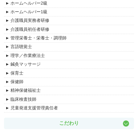
ホームヘルパー2級
ショートステイ
主任介護支援専門員
高浜市
ホームヘルパー1級
居宅介護支援
調理職員
額田郡
介護職員実務者研修
介護支援事業所
事務職関連
緑区
介護職員初任者研修
ケアハウス
管理職・管理職候補
中川区
管理栄養士・栄養士・調理師
グループホーム
清掃・リネン関連
守山区
言語聴覚士
サービス付き高齢者向け住宅
訪問介護員（ホームヘルパー）
千種区
理学／作業療法士
障害者支援施設
その他
名東区
鍼灸マッサージ
訪問入浴介護
精神保健福祉士
天白区
保育士
病院
臨床検査技師
北区
保健師
住宅型有料老人ホーム
西区
精神保健福祉士
有料老人ホーム
港区
臨床検査技師
デイケアセンター
南区
児童発達支援管理責任者
リハビリセンター
中村区
訪問看護
昭和区
こだわり
小規模多機能事業所
瑞穂区
日勤のみ
障がい者グループホーム