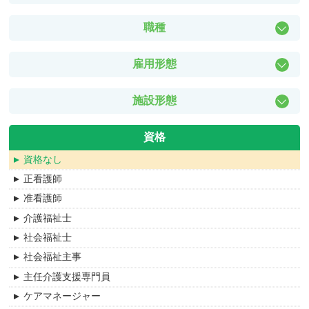
浜松市中央区
職種
沼津市
相談員
富士宮市
雇用形態
介護職員
豊橋市
正社員
ケアマネージャー
豊川市
施設形態
派遣社員
生活相談員
蒲郡市
ナーシングホーム
紹介予定派遣
サービス提供責任者
田原市
資格
児童養護施設
フルタイムパート
機能訓練指導員
新城市
資格なし
地域包括支援センター
アルバイト・パート
看護職員
豊田市
正看護師
介護付き高齢者向け住宅
社会福祉士
岡崎市
准看護師
訪問リハビリ
保育士
安城市
介護福祉士
特別養護老人ホーム
保健師
西尾市
社会福祉士
介護老人保健施設
障害者福祉関係
刈谷市
社会福祉主事
デイサービス
訪問入浴介護
碧南市
主任介護支援専門員
介護付有料老人ホーム
支援相談員
知立市
ケアマネージャー
訪問介護サービス
生活支援員
みよし市