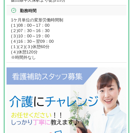
飯田線牛久保駅より徒歩15分
勤務時間
1ケ月単位の変形労働時間制
(１)08：00～17：00
(２)07：30～16：30
(３)10：00～19：00
(４)16：30～翌09：00
(１)(２)(３)休憩60分
(４)休憩120分
※時間外なし