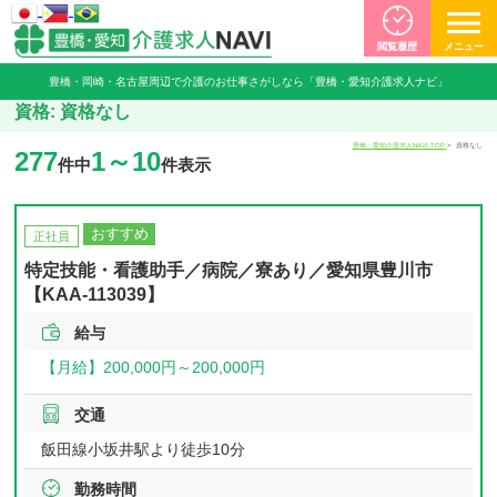
閲覧履歴
メニュー
豊橋・岡崎・名古屋周辺で介護のお仕事さがしなら「豊橋・愛知介護求人ナビ」
資格:
資格なし
豊橋・愛知介護求人NAVI TOP
資格なし
277
1～10
件中
件表示
おすすめ
正社員
特定技能・看護助手／病院／寮あり／愛知県豊川市
【KAA-113039】
給与
【月給】
200,000円～
200,000円
交通
飯田線小坂井駅より徒歩10分
勤務時間