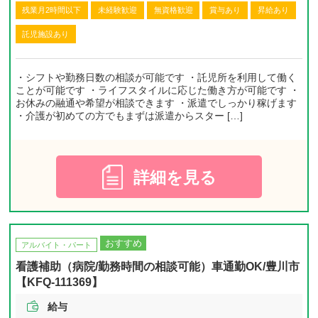
残業月2時間以下
未経験歓迎
無資格歓迎
賞与あり
昇給あり
託児施設あり
・シフトや勤務日数の相談が可能です ・託児所を利用して働く
ことが可能です ・ライフスタイルに応じた働き方が可能です ・
お休みの融通や希望が相談できます ・派遣でしっかり稼げます
・介護が初めての方でもまずは派遣からスター […]
詳細を見る
おすすめ
アルバイト・パート
看護補助（病院/勤務時間の相談可能）車通勤OK/豊川市
【KFQ-111369】
給与