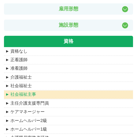
相談員
富士宮市
雇用形態
介護職員
豊橋市
正社員
ケアマネージャー
豊川市
施設形態
派遣社員
生活相談員
蒲郡市
ナーシングホーム
紹介予定派遣
サービス提供責任者
田原市
資格
児童養護施設
フルタイムパート
機能訓練指導員
新城市
資格なし
地域包括支援センター
アルバイト・パート
看護職員
豊田市
正看護師
介護付き高齢者向け住宅
社会福祉士
岡崎市
准看護師
訪問リハビリ
保育士
安城市
介護福祉士
特別養護老人ホーム
保健師
西尾市
社会福祉士
介護老人保健施設
障害者福祉関係
刈谷市
社会福祉主事
デイサービス
訪問入浴介護
碧南市
主任介護支援専門員
介護付有料老人ホーム
支援相談員
知立市
ケアマネージャー
訪問介護サービス
生活支援員
みよし市
ホームヘルパー2級
ショートステイ
主任介護支援専門員
高浜市
ホームヘルパー1級
居宅介護支援
調理職員
額田郡