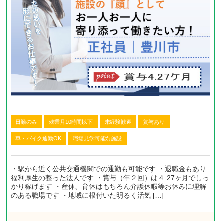
日勤のみ
残業月10時間以下
未経験歓迎
賞与あり
車・バイク通勤OK
職場見学可能な施設
・駅から近く公共交通機関での通勤も可能です ・退職金もあり
福利厚生の整った法人です ・賞与（年２回）は４.27ヶ月でしっ
かり稼げます ・産休、育休はもちろん介護休暇等お休みに理解
のある職場です ・地域に根付いた明るく活気 […]