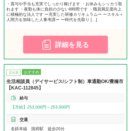
・賞与や手当も充実でしっかり稼げます ・お休みもシッカリ取
れます ・夜勤も体に負担の少ない8時間です ・職員満足度向上
に積極的な法人です ー充実した研修カリキュラムー ースキル＋
人間力を加味した人事考課ー ー時代を先取り […]
詳細を見る
おすすめ
正社員
生活相談員（デイサービス/シフト制）車通勤OK/豊橋市
【KAC-112845】
給与
【月給】
253,000円～
253,000円
交通
名鉄本線 国府駅 徒歩20分