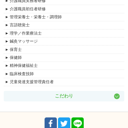
介護職員実務者研修
介護支援事業所
事務職関連
緑区
介護職員初任者研修
ケアハウス
管理職・管理職候補
中川区
管理栄養士・栄養士・調理師
グループホーム
清掃・リネン関連
守山区
言語聴覚士
サービス付き高齢者向け住宅
訪問介護員（ホームヘルパー）
千種区
理学／作業療法士
障害者支援施設
その他
名東区
鍼灸マッサージ
訪問入浴介護
精神保健福祉士
天白区
保育士
病院
臨床検査技師
北区
保健師
住宅型有料老人ホーム
西区
精神保健福祉士
有料老人ホーム
港区
臨床検査技師
デイケアセンター
南区
児童発達支援管理責任者
リハビリセンター
中村区
訪問看護
昭和区
こだわり
小規模多機能事業所
瑞穂区
日勤のみ
障がい者グループホーム
中区
祝日休み
放課後デイサービス
東区
夜勤のみ
支援センター
熱田区