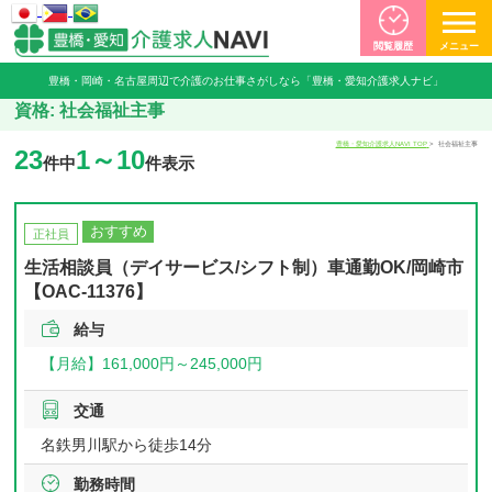
閲覧履歴
メニュー
豊橋・岡崎・名古屋周辺で介護のお仕事さがしなら「豊橋・愛知介護求人ナビ」
資格:
社会福祉主事
豊橋・愛知介護求人NAVI TOP
社会福祉主事
23
1～10
件中
件表示
おすすめ
正社員
生活相談員（デイサービス/シフト制）車通勤OK/岡崎市
【OAC-11376】
給与
【月給】
161,000円～
245,000円
交通
名鉄男川駅から徒歩14分
勤務時間